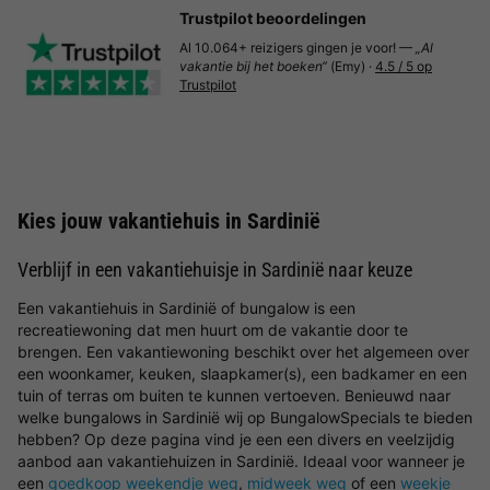
Trustpilot beoordelingen
Al 10.064+ reizigers gingen je voor! —
„Al
vakantie bij het boeken“
(Emy) ·
4.5 / 5 op
Trustpilot
Kies jouw vakantiehuis in Sardinië
Verblijf in een vakantiehuisje in Sardinië naar keuze
Een vakantiehuis in Sardinië of bungalow is een
recreatiewoning dat men huurt om de vakantie door te
brengen. Een vakantiewoning beschikt over het algemeen over
een woonkamer, keuken, slaapkamer(s), een badkamer en een
tuin of terras om buiten te kunnen vertoeven. Benieuwd naar
welke bungalows in Sardinië wij op BungalowSpecials te bieden
hebben? Op deze pagina vind je een een divers en veelzijdig
aanbod aan vakantiehuizen in Sardinië. Ideaal voor wanneer je
een
goedkoop weekendje weg
,
midweek weg
of een
weekje