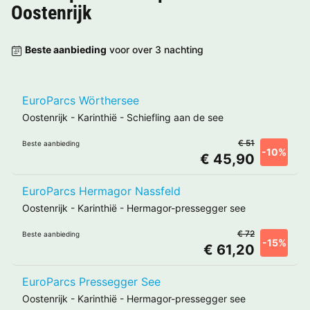
Oostenrijk
Beste aanbieding
voor over 3 nachting
EuroParcs Wörthersee
Oostenrijk
-
Karinthië
-
Schiefling aan de see
€ 51
Beste aanbieding
-10%
€ 45,90
EuroParcs Hermagor Nassfeld
Oostenrijk
-
Karinthië
-
Hermagor-pressegger see
€ 72
Beste aanbieding
-15%
€ 61,20
EuroParcs Pressegger See
Oostenrijk
-
Karinthië
-
Hermagor-pressegger see