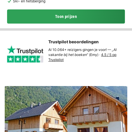
Ski- en fietsberging
Toon prijzen
Trustpilot beoordelingen
Al 10.064+ reizigers gingen je voor! —
„Al
vakantie bij het boeken“
(Emy) ·
4.5 / 5 op
Trustpilot