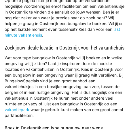
Op deze pagina filter je met gemak op de verschillende
mogelijke voorzieningen en/of faciliteiten om een vakantiehuisje
in Oostenrijk te vinden die aansluit op jouw wensen. Ben je er
nog niet zeker van waar je precies naar op zoek bent? Wij
helpen je graag in Oostenrijk een bungalow te boeken. Wil jij er
op het laatste moment even tussenuit? Kies dan voor een
last
minute vakantiehuis
.
Zoek jouw ideale locatie in Oostenrijk voor het vakantiehuis
Wat voor type bungalow in Oostenrijk wil jij boeken en in welke
omgeving wil jij zitten? Laat je inspireren door de mooiste
locaties en vakantiehuizen in Oostenrijk. Kies in Oostenrijk voor
een bungalow in een omgeving waar jij graag wilt verblijven. Bij
BungalowSpecials vind je een groot aanbod aan
vakantiehuisjes in een bosrijke omgeving, aan zee, tussen de
bergen of in een rustige omgeving. Het is dus mogelijk om een
vakantiehuis in Oostenrijk te huren met onder andere veel
ruimte en privacy of juist een bungalow in Oostenrijk op een
vakantiepark
waar je gebruik kunt maken van een groot aantal
parkfaciliteiten.
Boek in Oostenrijk een type bungalow naar wens