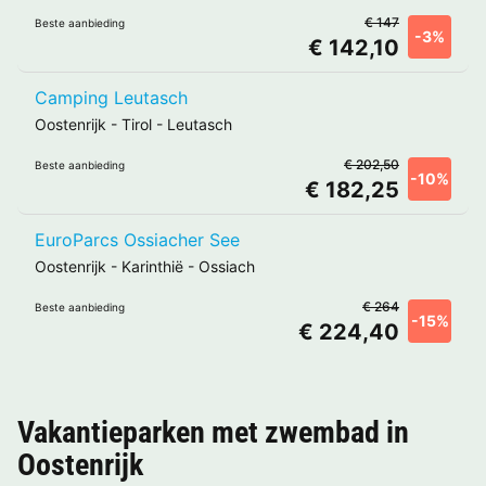
€ 147
Beste aanbieding
-3%
€ 142,10
Camping Leutasch
Oostenrijk
-
Tirol
-
Leutasch
€ 202,50
Beste aanbieding
-10%
€ 182,25
EuroParcs Ossiacher See
Oostenrijk
-
Karinthië
-
Ossiach
€ 264
Beste aanbieding
-15%
€ 224,40
Vakantieparken met zwembad in
Oostenrijk