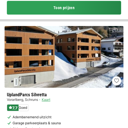
Toon prijzen
UplandParcs Silvretta
Vorarlberg
,
Schruns
Kaart
7.7
Goed
Adembenemend uitzicht
Garage parkeerplaats & sauna