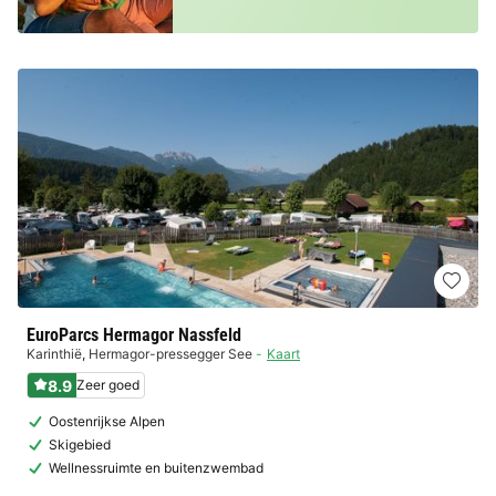
EuroParcs Hermagor Nassfeld
Karinthië
,
Hermagor-pressegger See
Kaart
8.9
Zeer goed
Oostenrijkse Alpen
Skigebied
Wellnessruimte en buitenzwembad