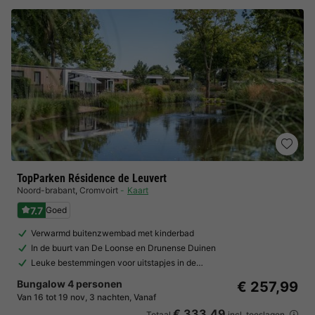
TopParken Résidence de Leuvert
Noord-brabant
,
Cromvoirt
Kaart
7.7
Goed
Verwarmd buitenzwembad met kinderbad
In de buurt van De Loonse en Drunense Duinen
Leuke bestemmingen voor uitstapjes in de…
Bungalow 4 personen
€ 257,99
Van 16 tot 19 nov, 3 nachten, Vanaf
€ 333,49
Totaal
incl. toeslagen