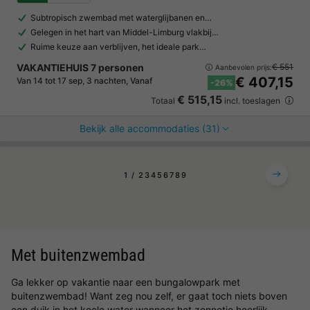
Subtropisch zwembad met waterglijbanen en…
Gelegen in het hart van Middel-Limburg vlakbij…
Ruime keuze aan verblijven, het ideale park…
VAKANTIEHUIS 7 personen
€ 551
Aanbevolen prijs:
€ 407,15
Van 14 tot 17 sep, 3 nachten, Vanaf
-26%
€ 515,15
Totaal
incl. toeslagen
Bekijk alle accommodaties (31)
1
2
3
4
5
6
7
8
9
Met buitenzwembad
Ga lekker op vakantie naar een bungalowpark met
buitenzwembad! Want zeg nou zelf, er gaat toch niets boven
een duik in het koele water wanneer het zonnetje heerlijk