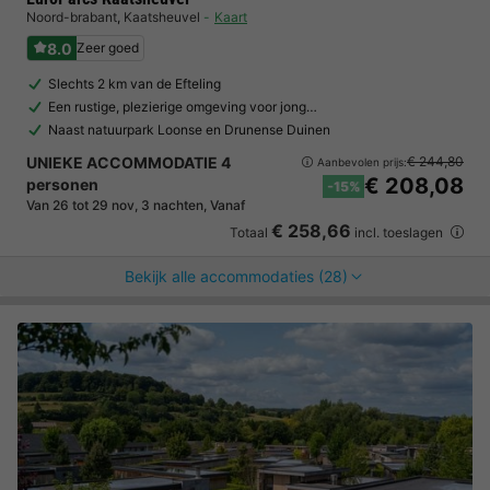
Noord-brabant
,
Kaatsheuvel
Kaart
8.0
Zeer goed
Slechts 2 km van de Efteling
Een rustige, plezierige omgeving voor jong…
Naast natuurpark Loonse en Drunense Duinen
UNIEKE ACCOMMODATIE 4
€ 244,80
Aanbevolen prijs:
€ 208,08
personen
-15%
Van 26 tot 29 nov, 3 nachten, Vanaf
€ 258,66
Totaal
incl. toeslagen
Bekijk alle accommodaties (28)