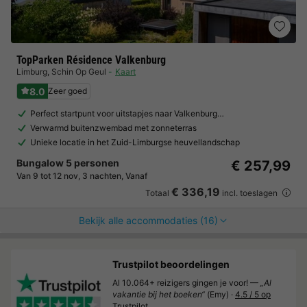
TopParken Résidence Valkenburg
Limburg
,
Schin Op Geul
Kaart
8.0
Zeer goed
Perfect startpunt voor uitstapjes naar Valkenburg…
Verwarmd buitenzwembad met zonneterras
Unieke locatie in het Zuid-Limburgse heuvellandschap
Bungalow 5 personen
€ 257,99
Van 9 tot 12 nov, 3 nachten, Vanaf
€ 336,19
Totaal
incl. toeslagen
Bekijk alle accommodaties (16)
Trustpilot beoordelingen
Al 10.064+ reizigers gingen je voor! —
„Al
vakantie bij het boeken“
(Emy) ·
4.5 / 5 op
Trustpilot