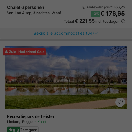
Chalet 6 personen
€ 183,25
Aanbevolen prijs:
€ 176,65
Van 1 tot 4 sep, 3 nachten, Vanaf
-3%
€ 221,55
Totaal
incl. toeslagen
Bekijk alle accommodaties (64)
Zuid-Nederland Sale
Recreatiepark de Leistert
Limburg
,
Roggel
Kaart
8.3
Zeer goed