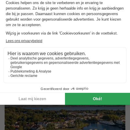
Landal Het Vennenbos
Noord-brabant
,
Hapert
Kaart
7.6
Goed
Subtropisch waterparadijs
Groot indoor speelparadijs
Midden in de Brabantse Kempen
Bungalow 4 personen
€ 629
Aanbevolen prijs:
€ 199
Van 11 tot 14 sep, 3 nachten, Vanaf
-68%
€ 282,90
Totaal
incl. toeslagen
Bekijk alle accommodaties (7)