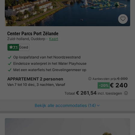
Center Parcs Port Zélande
Zuid-holland
,
Ouddorp
Kaart
7.1
Goed
Op loopafstand van het Noordzeestrand
Eindeloze waterpret in het Water Playhouse
Met een waterfiets het Grevelingenmeer op
APPARTEMENT 2 personen
€ 300
Aanbevolen prijs:
€ 240
Van 7 tot 10 dec, 3 nachten, Vanaf
-20%
€ 261,54
Totaal
incl. toeslagen
Bekijk alle accommodaties (14)