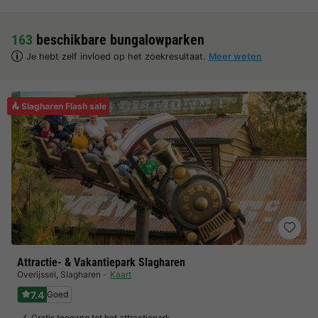
163
beschikbare bungalowparken
Je hebt zelf invloed op het zoekresultaat.
Meer weten
Slagharen Flash sale
Attractie- & Vakantiepark Slagharen
Overijssel
,
Slagharen
Kaart
7.4
Goed
Gratis toegang tot het attractiepark