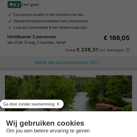
8.2
Zeer goed
Exclusieve locatie in het centrum van de…
Verwarmd buitenzwembad met zonneterras
Luxe accommodatie & een breed scala aan…
Hotelkamer 2 personen
€ 166,05
Van 9 tot 12 aug, 3 nachten, Vanaf
€ 238,31
Totaal
incl. toeslagen
Bekijk alle accommodaties (43)