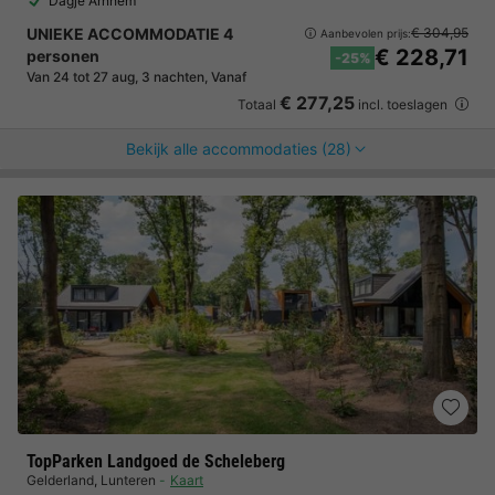
Dagje Arnhem
UNIEKE ACCOMMODATIE 4
€ 304,95
Aanbevolen prijs:
€ 228,71
personen
-25%
Van 24 tot 27 aug, 3 nachten, Vanaf
€ 277,25
Totaal
incl. toeslagen
Bekijk alle accommodaties (28)
TopParken Landgoed de Scheleberg
Gelderland
,
Lunteren
Kaart