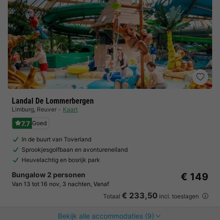
Landal De Lommerbergen
Limburg
,
Reuver
Kaart
7.7
Goed
In de buurt van Toverland
Sprookjesgolfbaan en avontureneiland
Heuvelachtig en bosrijk park
Bungalow 2 personen
€ 149
Van 13 tot 16 nov, 3 nachten, Vanaf
€ 233,50
Totaal
incl. toeslagen
Bekijk alle accommodaties (9)