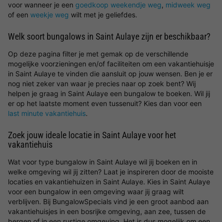
voor wanneer je een
goedkoop weekendje weg
,
midweek weg
of een
weekje weg
wilt met je geliefdes.
Welk soort bungalows in Saint Aulaye zijn er beschikbaar?
Op deze pagina filter je met gemak op de verschillende
mogelijke voorzieningen en/of faciliteiten om een vakantiehuisje
in Saint Aulaye te vinden die aansluit op jouw wensen. Ben je er
nog niet zeker van waar je precies naar op zoek bent? Wij
helpen je graag in Saint Aulaye een bungalow te boeken. Wil jij
er op het laatste moment even tussenuit? Kies dan voor een
last minute vakantiehuis
.
Zoek jouw ideale locatie in Saint Aulaye voor het
vakantiehuis
Wat voor type bungalow in Saint Aulaye wil jij boeken en in
welke omgeving wil jij zitten? Laat je inspireren door de mooiste
locaties en vakantiehuizen in Saint Aulaye. Kies in Saint Aulaye
voor een bungalow in een omgeving waar jij graag wilt
verblijven. Bij BungalowSpecials vind je een groot aanbod aan
vakantiehuisjes in een bosrijke omgeving, aan zee, tussen de
bergen of in een rustige omgeving. Het is dus mogelijk om een