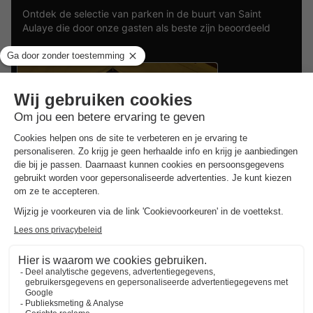
Ontdek de selectie van parken in de buurt van Saint
Aulaye die door onze gasten als beste zijn beoordeeld
Vodatent Camping Paradis Aubeterre
Poitou-charentes
,
Aubeterre Sur Dronne
Safaritent 4 personen
€ 240
Van 10 tot 12 sep, 2 nachten,
Vanaf