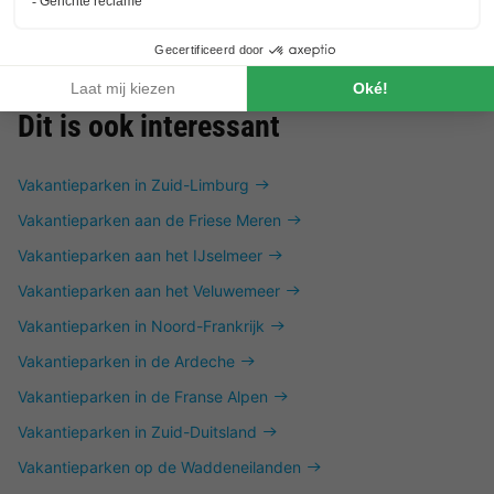
Dit is ook interessant
Vakantieparken in Zuid-Limburg
Vakantieparken aan de Friese Meren
Vakantieparken aan het IJselmeer
Vakantieparken aan het Veluwemeer
Vakantieparken in Noord-Frankrijk
Vakantieparken in de Ardeche
Vakantieparken in de Franse Alpen
Vakantieparken in Zuid-Duitsland
Vakantieparken op de Waddeneilanden