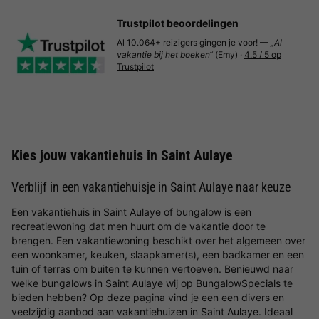
Trustpilot beoordelingen
Al 10.064+ reizigers gingen je voor! —
„Al
vakantie bij het boeken“
(Emy) ·
4.5 / 5 op
Trustpilot
Kies jouw vakantiehuis in Saint Aulaye
Verblijf in een vakantiehuisje in Saint Aulaye naar keuze
Een vakantiehuis in Saint Aulaye of bungalow is een
recreatiewoning dat men huurt om de vakantie door te
brengen. Een vakantiewoning beschikt over het algemeen over
een woonkamer, keuken, slaapkamer(s), een badkamer en een
tuin of terras om buiten te kunnen vertoeven. Benieuwd naar
welke bungalows in Saint Aulaye wij op BungalowSpecials te
bieden hebben? Op deze pagina vind je een een divers en
veelzijdig aanbod aan vakantiehuizen in Saint Aulaye. Ideaal