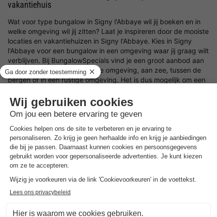
vakantiehuis
Wat voor type bungalow in Signy l'Abbaye wil jij boeken en in
welke omgeving wil jij zitten? Laat je inspireren door de mooiste
locaties en vakantiehuizen in Signy l'Abbaye. Kies in Signy
l'Abbaye voor een bungalow in een omgeving waar jij graag wilt
verblijven. Bij BungalowSpecials vind je een groot aanbod aan
vakantiehuisjes in een bosrijke omgeving, aan zee, tussen de
bergen of in een rustige omgeving. Het is dus mogelijk om een
vakantiehuis in Signy l'Abbaye te huren met onder andere veel
ruimte en privacy of juist een bungalow in Signy l'Abbaye op
een
vakantiepark
waar je gebruik kunt maken van een groot
aantal parkfaciliteiten.
Boek in Signy l'Abbaye een type bungalow naar wens
Ben jij op zoek naar een type vakantiehuisje in Signy l'Abbaye?
Dan zijn er een verscheidenheid aan type bungalows in Signy
l'Abbaye om te huren. Kies bijvoorbeeld voor een luxe
vakantiehuis, een bungalow aan het water of een
vakantiewoning op een kindvriendelijk vakantiepark. Waar je
ook voor kiest, met een vakantiehuisje in Signy l'Abbaye en de
aanbiedingen van BungalowSpecials
zit je altijd goed!