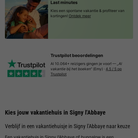
Last minutes
Kies een spontane vakantie & profiteer van
kortingen!
Ontdek meer
Trustpilot beoordelingen
Al 10.064+ reizigers gingen je voor! —
„Al
vakantie bij het boeken“
(Emy) ·
4.5 / 5 op
Trustpilot
Kies jouw vakantiehuis in Signy l'Abbaye
Verblijf in een vakantiehuisje in Signy l'Abbaye naar keuze
Een vakantiehuis in Signy l'Abbaye of bungalow is een