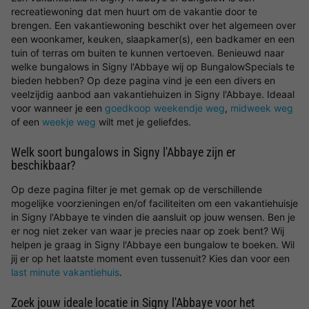
recreatiewoning dat men huurt om de vakantie door te
brengen. Een vakantiewoning beschikt over het algemeen over
een woonkamer, keuken, slaapkamer(s), een badkamer en een
tuin of terras om buiten te kunnen vertoeven. Benieuwd naar
welke bungalows in Signy l'Abbaye wij op BungalowSpecials te
bieden hebben? Op deze pagina vind je een een divers en
veelzijdig aanbod aan vakantiehuizen in Signy l'Abbaye. Ideaal
voor wanneer je een
goedkoop weekendje weg
,
midweek weg
of een
weekje weg
wilt met je geliefdes.
Welk soort bungalows in Signy l'Abbaye zijn er
beschikbaar?
Op deze pagina filter je met gemak op de verschillende
mogelijke voorzieningen en/of faciliteiten om een vakantiehuisje
in Signy l'Abbaye te vinden die aansluit op jouw wensen. Ben je
er nog niet zeker van waar je precies naar op zoek bent? Wij
helpen je graag in Signy l'Abbaye een bungalow te boeken. Wil
jij er op het laatste moment even tussenuit? Kies dan voor een
last minute vakantiehuis
.
Zoek jouw ideale locatie in Signy l'Abbaye voor het