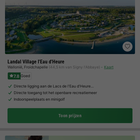
Landal Village l'Eau d'Heure
Wallonië
,
Froidchapelle
(44,5 km van Signy l'Abbaye)
Kaart
7.8
Goed
Directe ligging aan de Lacs de l'Eau d'Heure…
Directe toegang tot het openbare recreatiemeer
Indoorspeelplaats en minigolf
Toon prijzen