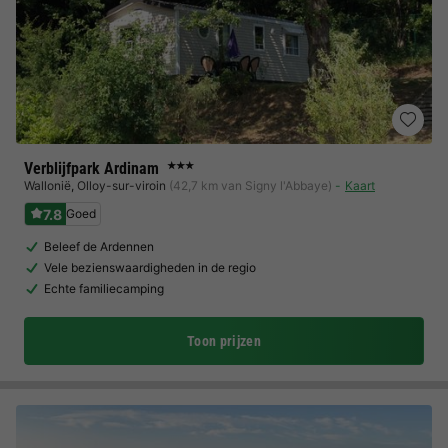
Verblijfpark Ardinam
★★★
Wallonië
,
Olloy-sur-viroin
(42,7 km van Signy l'Abbaye)
Kaart
7.8
Goed
Beleef de Ardennen
Vele bezienswaardigheden in de regio
Echte familiecamping
Toon prijzen