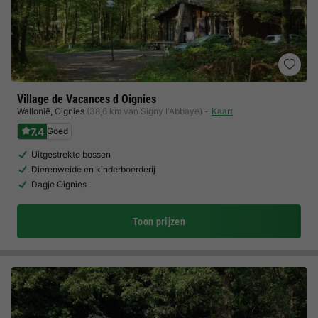
Village de Vacances d Oignies
Wallonië
,
Oignies
(38,6 km van Signy l'Abbaye)
Kaart
7.4
Goed
Uitgestrekte bossen
Dierenweide en kinderboerderij
Dagje Oignies
Toon prijzen