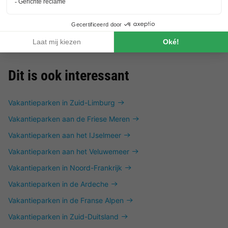
Dit is ook interessant
Vakantieparken in Zuid-Limburg
Vakantieparken aan de Friese Meren
Vakantieparken aan het IJselmeer
Vakantieparken aan het Veluwemeer
Vakantieparken in Noord-Frankrijk
Vakantieparken in de Ardeche
Vakantieparken in de Franse Alpen
Vakantieparken in Zuid-Duitsland