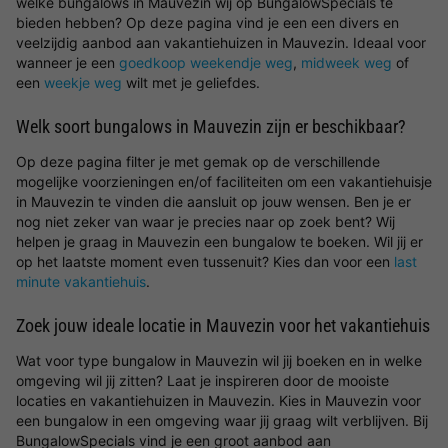
welke bungalows in Mauvezin wij op BungalowSpecials te
bieden hebben? Op deze pagina vind je een een divers en
veelzijdig aanbod aan vakantiehuizen in Mauvezin. Ideaal voor
wanneer je een
goedkoop weekendje weg
,
midweek weg
of
een
weekje weg
wilt met je geliefdes.
Welk soort bungalows in Mauvezin zijn er beschikbaar?
Op deze pagina filter je met gemak op de verschillende
mogelijke voorzieningen en/of faciliteiten om een vakantiehuisje
in Mauvezin te vinden die aansluit op jouw wensen. Ben je er
nog niet zeker van waar je precies naar op zoek bent? Wij
helpen je graag in Mauvezin een bungalow te boeken. Wil jij er
op het laatste moment even tussenuit? Kies dan voor een
last
minute vakantiehuis
.
Zoek jouw ideale locatie in Mauvezin voor het vakantiehuis
Wat voor type bungalow in Mauvezin wil jij boeken en in welke
omgeving wil jij zitten? Laat je inspireren door de mooiste
locaties en vakantiehuizen in Mauvezin. Kies in Mauvezin voor
een bungalow in een omgeving waar jij graag wilt verblijven. Bij
BungalowSpecials vind je een groot aanbod aan