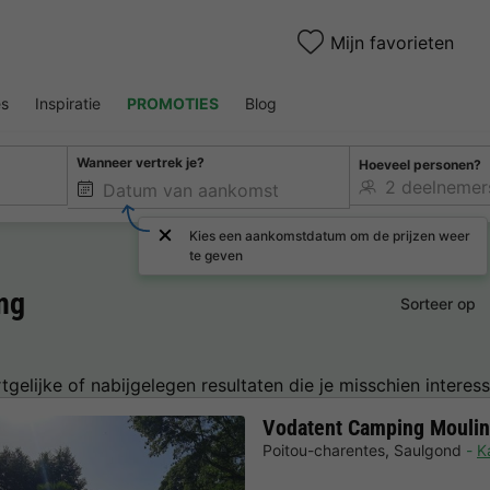
Mijn favorieten
es
Inspiratie
PROMOTIES
Blog
Wanneer vertrek je?
Hoeveel personen?
Kies een aankomstdatum om de prijzen weer
te geven
ng
Sorteer op
tgelijke of nabijgelegen resultaten die je misschien interess
Vodatent Camping Mouli
Poitou-charentes
,
Saulgond
K