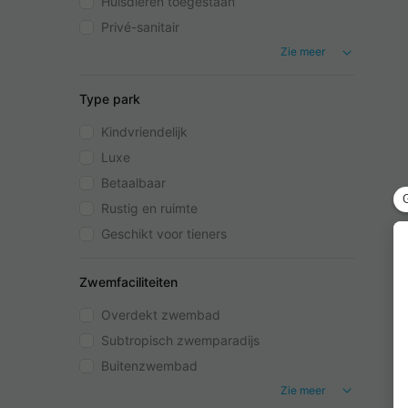
Huisdieren toegestaan
Privé-sanitair
Zie meer
Type park
Kindvriendelijk
Luxe
Betaalbaar
Rustig en ruimte
Geschikt voor tieners
Zwemfaciliteiten
Overdekt zwembad
Subtropisch zwemparadijs
Buitenzwembad
Zie meer