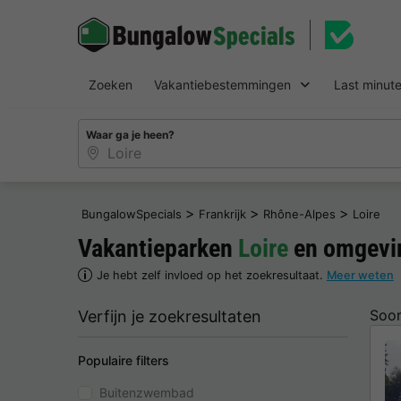
Zoeken
Vakantiebestemmingen
Last minut
Waar ga je heen?
>
>
>
BungalowSpecials
Frankrijk
Rhône-Alpes
Loire
Vakantieparken
Loire
en omgevi
Je hebt zelf invloed op het zoekresultaat.
Meer weten
Soor
Verfijn je zoekresultaten
Populaire filters
Buitenzwembad