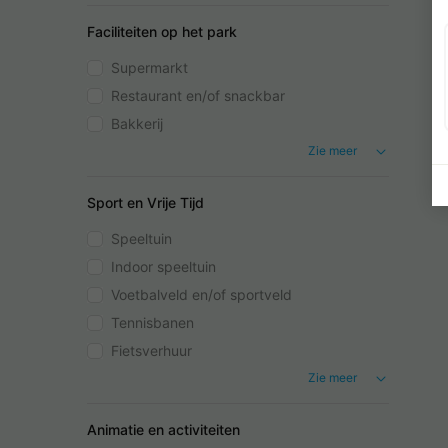
Faciliteiten op het park
Supermarkt
Restaurant en/of snackbar
Bakkerij
Zie meer
Sport en Vrije Tijd
Speeltuin
Indoor speeltuin
Voetbalveld en/of sportveld
Tennisbanen
Fietsverhuur
Zie meer
Animatie en activiteiten