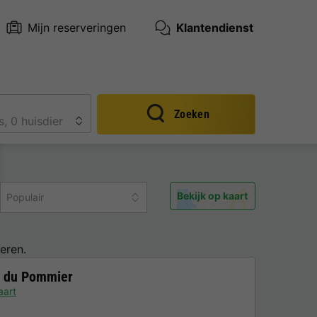
Mijn reserveringen
Klantendienst
Zoeken
Bekijk op kaart
Populair
eren.
n du Pommier
aart