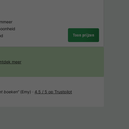
emmeer
hoonheid
Toon prijzen
ud
ntdek meer
het boeken“
(Emy) ·
4.5 / 5 op Trustpilot