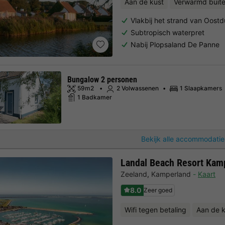
Aan de kust
Verwarmd bui
Vlakbij het strand van Oost
Subtropisch waterpret
Nabij Plopsaland De Panne
Bungalow 2 personen
59m2
2 Volwassenen
1 Slaapkamers
1 Badkamer
Bekijk alle accommodatie
Landal Beach Resort Kam
Zeeland
,
Kamperland
Kaart
8.0
Zeer goed
Wifi tegen betaling
Aan de k