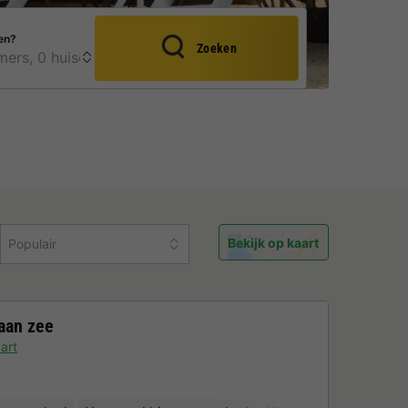
en?
Zoeken
Bekijk op kaart
Populair
aan zee
art