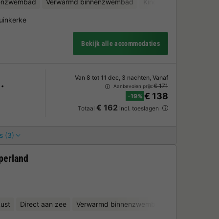
tenzwembad
Verwarmd binnenzwembad
Kinderclub
Fietsverh
duinkerke
Bekijk alle accommodaties
Van 8 tot 11 dec, 3 nachten, Vanaf
€ 171
Aanbevolen prijs:
€ 138
-19%
€ 162
Totaal
incl. toeslagen
s (3)
perland
ust
Direct aan zee
Verwarmd binnenzwembad
Kinderclub