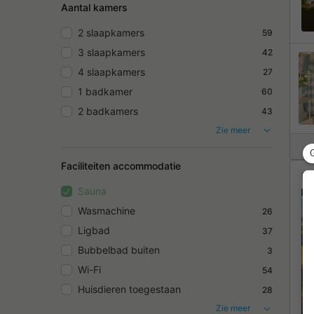
Aantal kamers
2 slaapkamers
59
3 slaapkamers
42
4 slaapkamers
27
1 badkamer
60
2 badkamers
43
Zie meer
Faciliteiten accommodatie
Sauna
Wasmachine
26
Ligbad
37
Bubbelbad buiten
3
Wi-Fi
54
Huisdieren toegestaan
28
Zie meer