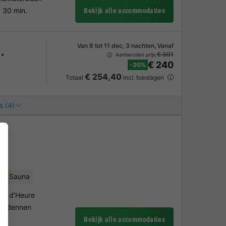
 30 min.
Bekijk alle accommodaties
Van 8 tot 11 dec, 3 nachten, Vanaf
€ 301
Aanbevolen prijs:
€ 240
-20%
€ 254,40
Totaal
incl. toeslagen
s (4)
★★
Sauna
au d’Heure
e Ardennen
Bekijk alle accommodaties