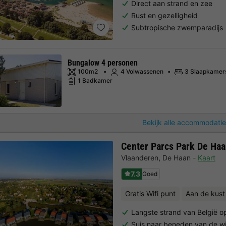
Direct aan strand en zee
Rust en gezelligheid
Subtropische zwemparadijs
Bungalow 4 personen
100m2
4 Volwassenen
3 Slaapkamer
1 Badkamer
Bekijk alle accommodatie
Center Parcs Park De Ha
Vlaanderen
,
De Haan
Kaart
7.3
Goed
Gratis Wifi punt
Aan de kust
Langste strand van België o
Suis naar beneden van de w