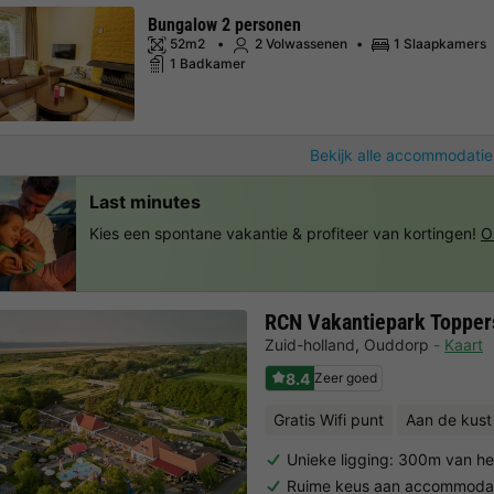
Bungalow 2 personen
52m2
2 Volwassenen
1 Slaapkamers
1 Badkamer
Bekijk alle accommodatie
Last minutes
Kies een spontane vakantie & profiteer van kortingen!
O
RCN Vakantiepark Topper
Zuid-holland
,
Ouddorp
Kaart
8.4
Zeer goed
Gratis Wifi punt
Aan de kust
Unieke ligging: 300m van he
Ruime keus aan accommoda