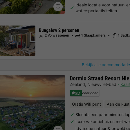
Ideale locatie voor natuur- e
watersportactiviteiten
Bungalow 2 personen
2 Volwassenen
1 Slaapkamers
1 Badk
Bekijk alle accommodatie
Dormio Strand Resort Nie
Zeeland
,
Nieuwvliet-bad
Kaar
8.1
Zeer goed
Gratis Wifi punt
Aan de kust
Slechts een paar minuten lo
Luxe vakantiehuizen met wel
Idyllische natuur & geweldig