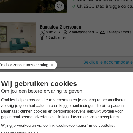
UNESCO stad Brugge op ca.
Bungalow 2 personen
59m2
2 Volwassenen
1 Slaapkamers
1 Badkamer
Bekijk alle accommodatie
Golden Lakes Village
★★
Wallonië
,
Froidchapelle
Kaart
7.6
Goed
Gratis Wifi punt
Aan de kust
Aan de meren van Lac de l’E
In het hart van de Belgisch
Ervaar een oase van rust