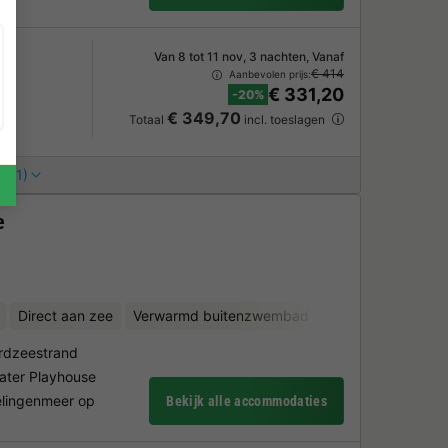
Van 8 tot 11 nov, 3 nachten, Vanaf
s
€ 414
Aanbevolen prijs:
€ 331,20
-20%
€ 349,70
Totaal
incl. toeslagen
s (1)
e
Direct aan zee
Verwarmd buitenzwembad
Verwarmd binne
rdzeestrand
Water Playhouse
elingenmeer op
Bekijk alle accommodaties