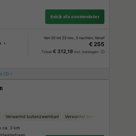
Bekijk alle accommodaties
Van 20 tot 23 nov, 3 nachten, Vanaf
s
€ 255
€ 312,18
Totaal
incl. toeslagen
s (2)
an
Verwarmd buitenzwembad
Verwarmd binnenzwembad
Kinde
p ca. 3 km
ildwaterbaan