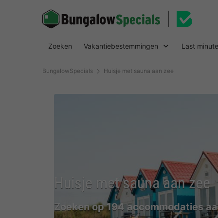
Zoeken
Vakantiebestemmingen
Last minut
BungalowSpecials
Huisje met sauna aan zee
Huisje met sauna aan zee
Zoeken op 194 accommodaties aa