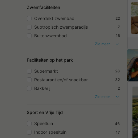
Zwemfaciliteiten
Overdekt zwembad
22
Subtropisch zwemparadijs
7
Buitenzwembad
15
Zie meer
Faciliteiten op het park
Supermarkt
28
Restaurant en/of snackbar
32
Bakkerij
2
Zie meer
Sport en Vrije Tijd
Speeltuin
46
Indoor speeltuin
17