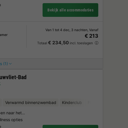
n
Bekijk alle accommodaties
Van 1 tot 4 dec, 3 nachten, Vanaf
amer
€ 213
€ 234,50
Totaal
incl. toeslagen
s (1)
uwvliet-Bad
t
Verwarmd binnenzwembad
Kinderclub
Fietsverhuur
Minigo
pen naar het…
lness opties
e