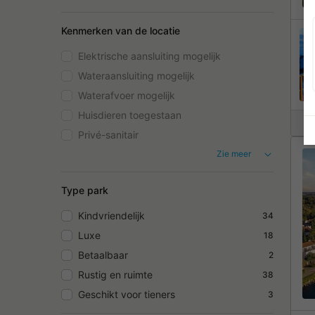
Kenmerken van de locatie
Elektrische aansluiting mogelijk
Wateraansluiting mogelijk
Waterafvoer mogelijk
Huisdieren toegestaan
Privé-sanitair
Zie meer
Type park
Kindvriendelijk
34
Luxe
18
Betaalbaar
2
Rustig en ruimte
38
Geschikt voor tieners
3