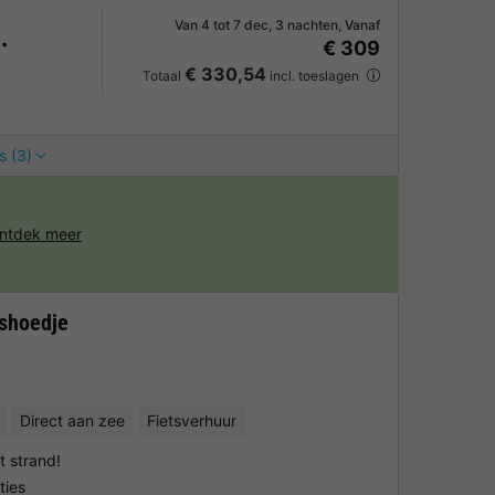
Van 4 tot 7 dec, 3 nachten, Vanaf
€ 309
€ 330,54
Totaal
incl. toeslagen
s (3)
ntdek meer
shoedje
Direct aan zee
Fietsverhuur
t strand!
ties