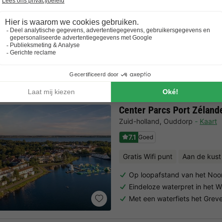
VAKANTIEHUIS 6 personen
115m2
6 Volwassenen
3 Slaapkamer
2 Badkamer
Bekijk alle accommodatie
Center Parcs Port Zéland
Zuid-holland
,
Ouddorp
Kaart
7.1
Goed
Gratis Wifi punt
Aan de kust
Op loopafstand van het Noo
Eindeloze waterpret in het 
Met een waterfiets het Grev