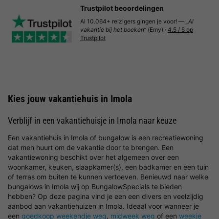
Trustpilot beoordelingen
Al 10.064+ reizigers gingen je voor! —
„Al
vakantie bij het boeken“
(Emy) ·
4.5 / 5 op
Trustpilot
Kies jouw vakantiehuis in Imola
Verblijf in een vakantiehuisje in Imola naar keuze
Een vakantiehuis in Imola of bungalow is een recreatiewoning
dat men huurt om de vakantie door te brengen. Een
vakantiewoning beschikt over het algemeen over een
woonkamer, keuken, slaapkamer(s), een badkamer en een tuin
of terras om buiten te kunnen vertoeven. Benieuwd naar welke
bungalows in Imola wij op BungalowSpecials te bieden
hebben? Op deze pagina vind je een een divers en veelzijdig
aanbod aan vakantiehuizen in Imola. Ideaal voor wanneer je
een
goedkoop weekendje weg
,
midweek weg
of een
weekje