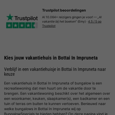
Trustpilot beoordelingen
Al 10.064+ reizigers gingen je voor! —
„Al
vakantie bij het boeken“
(Emy) ·
4.5 / 5 op
Trustpilot
Kies jouw vakantiehuis in Bottai In Impruneta
Verblijf in een vakantiehuisje in Bottai In Impruneta naar
keuze
Een vakantiehuis in Bottai In Impruneta of bungalow is een
recreatiewoning dat men huurt om de vakantie door te
brengen. Een vakantiewoning beschikt over het algemeen over
een woonkamer, keuken, slaapkamer(s), een badkamer en een
tuin of terras om buiten te kunnen vertoeven. Benieuwd naar
welke bungalows in Bottai In Impruneta wij op
BungalowSpecials te bieden hebben? Op deze pagina vind je