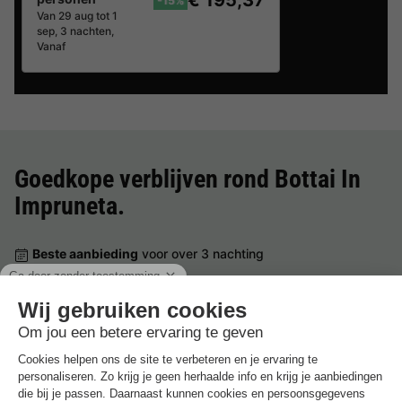
€ 195,37
-15%
Van 29 aug tot 1
sep, 3 nachten,
Vanaf
Goedkope verblijven rond
Bottai In
Impruneta
.
Beste aanbieding
voor over 3 nachting
Vodatent Agricamping Romita
Italië
-
Toscane
-
Barberino tavarnelle
€ 231,71
Beste aanbieding
-15%
€ 195,37