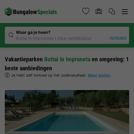
Waar ga je heen?
Aanpassen
Bottai In Impruneta
Elke verblijfsduur
Vakantieparken
Bottai In Impruneta
en omgeving: 1
beste aanbiedingen
Je hebt zelf invloed op het zoekresultaat.
Meer weten