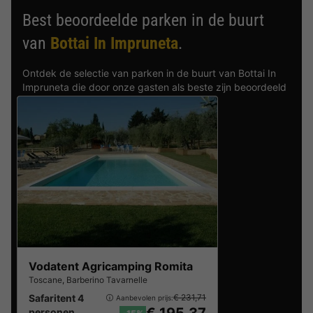
Best beoordeelde parken in de buurt
van
Bottai In Impruneta
.
Ontdek de selectie van parken in de buurt van Bottai In
Impruneta die door onze gasten als beste zijn beoordeeld
Vodatent Agricamping Romita
Toscane
,
Barberino Tavarnelle
Safaritent 4
€ 231,71
Aanbevolen prijs:
personen