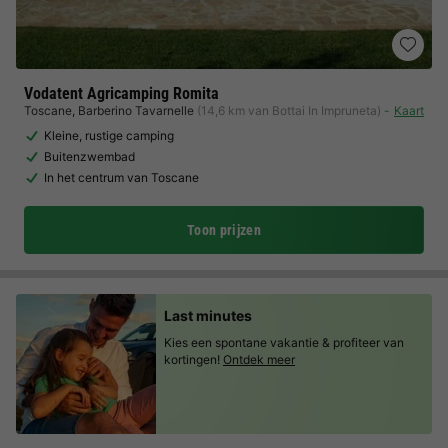
Vodatent Agricamping Romita
Toscane
,
Barberino Tavarnelle
(14,6 km van Bottai In Impruneta)
Kaart
Kleine, rustige camping
Buitenzwembad
In het centrum van Toscane
Toon prijzen
Last minutes
Kies een spontane vakantie & profiteer van
kortingen!
Ontdek meer