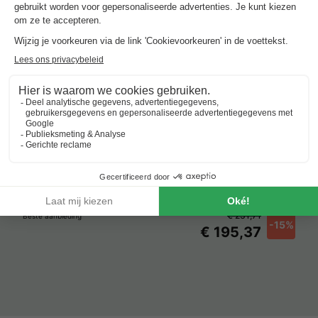
Verblijven met zwembad rond
Bottai
In Impruneta
.
Beste aanbieding
voor over 3 nachting
Vodatent Agricamping Romita
Italië
-
Toscane
-
Barberino tavarnelle
€ 231,71
Beste aanbieding
-15%
€ 195,37