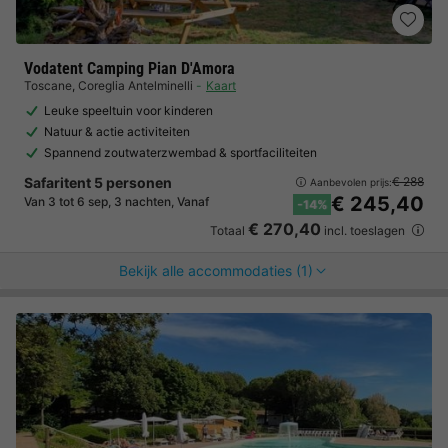
Vodatent Camping Pian D'Amora
Toscane
,
Coreglia Antelminelli
Kaart
Leuke speeltuin voor kinderen
Natuur & actie activiteiten
Spannend zoutwaterzwembad & sportfaciliteiten
Safaritent 5 personen
€ 288
Aanbevolen prijs:
€ 245,40
Van 3 tot 6 sep, 3 nachten, Vanaf
-14%
€ 270,40
Totaal
incl. toeslagen
Bekijk alle accommodaties (1)