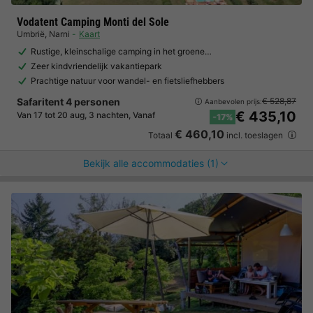
Vodatent Camping Monti del Sole
Umbrië
,
Narni
Kaart
Rustige, kleinschalige camping in het groene…
Zeer kindvriendelijk vakantiepark
Prachtige natuur voor wandel- en fietsliefhebbers
Safaritent 4 personen
€ 528,87
Aanbevolen prijs:
€ 435,10
Van 17 tot 20 aug, 3 nachten, Vanaf
-17%
€ 460,10
Totaal
incl. toeslagen
Bekijk alle accommodaties (1)