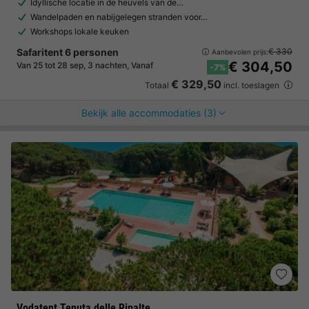
Idyllische locatie in de heuvels van de…
Wandelpaden en nabijgelegen stranden voor…
Workshops lokale keuken
Safaritent 6 personen
€ 330
Aanbevolen prijs:
€ 304,50
Van 25 tot 28 sep, 3 nachten, Vanaf
-7%
€ 329,50
Totaal
incl. toeslagen
Bekijk alle accommodaties (3)
Vodatent Tenuta delle Ripalte