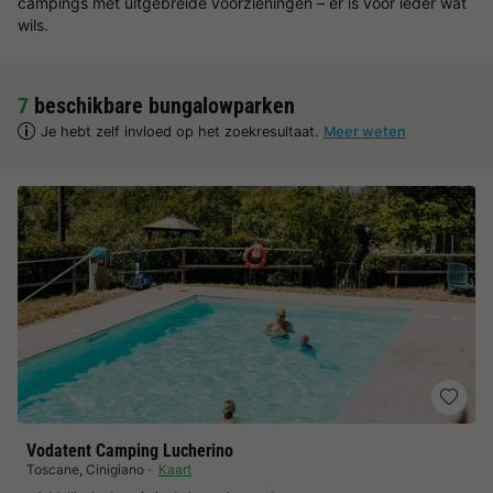
campings met uitgebreide voorzieningen – er is voor ieder wat
wils.
7
beschikbare bungalowparken
Je hebt zelf invloed op het zoekresultaat.
Meer weten
Vodatent Camping Lucherino
Toscane
,
Cinigiano
Kaart