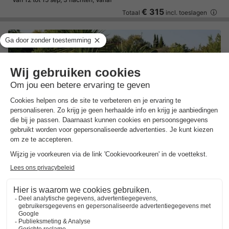
€ 315
Totaal
incl. toeslagen
Vodatent Camping Centro Vacanze San Marino
San Marino
,
San Marino Citta
Kaart
Authentieke Italiaanse culinaire ervaring
Diverse recreatiefaciliteiten
Familievakantie dichtbij het strand
Safaritent 6 personen
€ 300
Van 18 tot 21 sep, 3 nachten, Vanaf