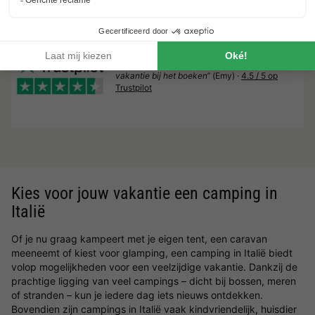
€ 325
Totaal
incl. toeslagen
Trustpilot beoordelingen
Al 10.064+ reizigers gingen je voor! —
„Al
vakantie bij het boeken“
(Emy) ·
4.5 / 5 op
Trustpilot
Kies voor jouw vakantie een camping in
Italië
Of je nu graag kampeert met je eigen tent, een caravan
meeneemt of kiest voor glamping, een camping in Italië biedt
volop mogelijkheden voor een veelzijdige vakantie. Dankzij de
prachtige ligging van veel campings – dicht bij bossen, meren
of stranden – kun je iedere dag iets nieuws ontdekken.
Bovendien zijn campings in Italië vaak kindvriendelijk, huisdier