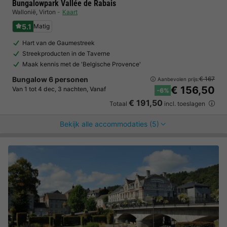
Bungalowpark Vallée de Rabais
Wallonië
,
Virton
Kaart
5.1
Matig
Hart van de Gaumestreek
Streekproducten in de Taverne
Maak kennis met de 'Belgische Provence'
Bungalow 6 personen
€ 167
Aanbevolen prijs:
€ 156,50
Van 1 tot 4 dec, 3 nachten, Vanaf
-6%
€ 191,50
Totaal
incl. toeslagen
Bekijk alle accommodaties (5)