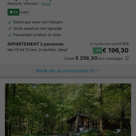
Wallonië
,
Vielsalm
Kaart
7.1
Goed
Direct aan meer van Vielsalm
Grote speeltuin met ligweide
Paardrijden in Mont-le-Soie
APPARTEMENT 2 personen
€ 213
Aanbevolen prijs:
€ 196,30
Van 10 tot 13 nov, 3 nachten, Vanaf
-7%
€ 258,30
Totaal
incl. toeslagen
Bekijk alle accommodaties (6)