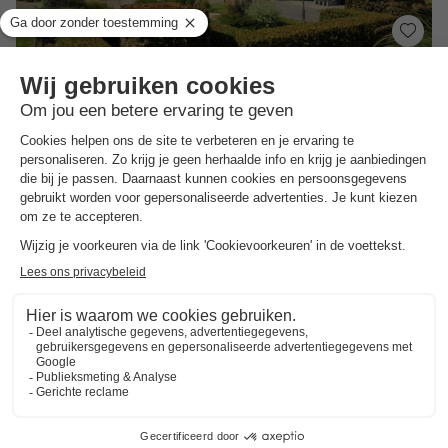
Vakantiedorp Durbuy Ardennen
Wallonië
,
Durbuy
Kaart
6.5
Voldoende
Ontdek het kleinste stadje ter wereld
Meerdere vakantiehuizen in Durbuy
Let op: geen traditioneel vakantiepark
VAKANTIEHUIS 4 personen
€ 305
Van 20 tot 23 nov, 3 nachten, Vanaf
€ 361
Totaal
incl. toeslagen
Bekijk alle accommodaties (8)
Trustpilot beoordelingen
Al 10.064+ reizigers gingen je voor! —
„Al
vakantie bij het boeken“
(Emy) ·
4.5 / 5 op
Trustpilot