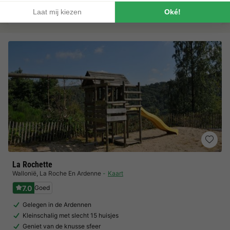
La Rochette
Wallonië
,
La Roche En Ardenne
Kaart
7.0
Goed
Gelegen in de Ardennen
Kleinschalig met slecht 15 huisjes
Geniet van de knusse sfeer