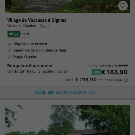
Village de Vacances d Oignies
Wallonië
,
Oignies
Kaart
7.4
Goed
Uitgestrekte bossen
Dierenweide en kinderboerderij
Dagje Oignies
Bungalow 6 personen
€ 197
Aanbevolen prijs:
€ 183,90
Van 16 tot 19 nov, 3 nachten, Vanaf
-6%
€ 218,90
Totaal
incl. toeslagen
Bekijk alle accommodaties (16)