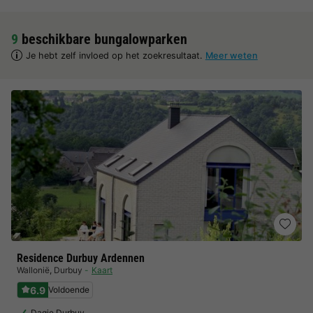
9
beschikbare bungalowparken
Je hebt zelf invloed op het zoekresultaat.
Meer weten
Residence Durbuy Ardennen
Wallonië
,
Durbuy
Kaart
6.9
Voldoende
Dagje Durbuy