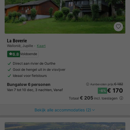
La Boverie
Wallonië
,
Jupille
Kaart
6.8
Voldoende
Direct aan rivier de Ourthe
Gooi de hengel uit in de visvijver
Ideaal voor fietstours
Bungalow 6 personen
€ 182
Aanbevolen prijs:
€ 170
Van 7 tot 10 dec, 3 nachten, Vanaf
-6%
€ 205
Totaal
incl. toeslagen
Bekijk alle accommodaties (2)