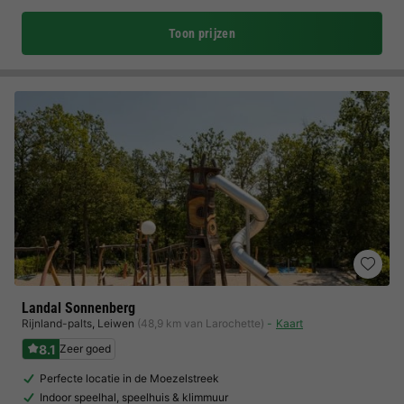
Toon prijzen
Landal Sonnenberg
Rijnland-palts
,
Leiwen
(48,9 km van Larochette)
Kaart
8.1
Zeer goed
Perfecte locatie in de Moezelstreek
Indoor speelhal, speelhuis & klimmuur