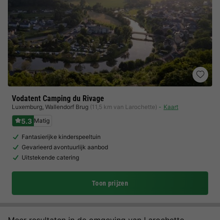
Vodatent Camping du Rivage
Luxemburg
,
Wallendorf Brug
(11,5 km van Larochette)
Kaart
5.3
Matig
Fantasierijke kinderspeeltuin
Gevarieerd avontuurlijk aanbod
Uitstekende catering
Toon prijzen