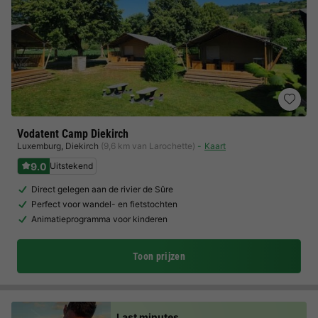
Vodatent Camp Diekirch
Luxemburg
,
Diekirch
(9,6 km van Larochette)
Kaart
9.0
Uitstekend
Direct gelegen aan de rivier de Sûre
Perfect voor wandel- en fietstochten
Animatieprogramma voor kinderen
Toon prijzen
Last minutes