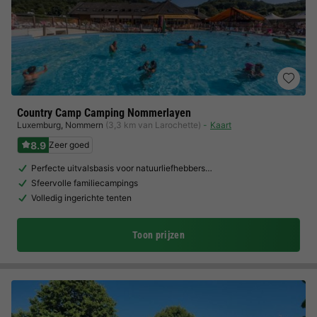
Country Camp Camping Nommerlayen
Luxemburg
,
Nommern
(3,3 km van Larochette)
Kaart
8.9
Zeer goed
Perfecte uitvalsbasis voor natuurliefhebbers…
Sfeervolle familiecampings
Volledig ingerichte tenten
Toon prijzen