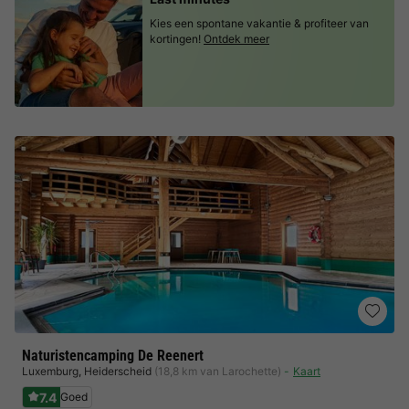
Kies een spontane vakantie & profiteer van
kortingen!
Ontdek meer
Naturistencamping De Reenert
Luxemburg
,
Heiderscheid
(18,8 km van Larochette)
Kaart
7.4
Goed