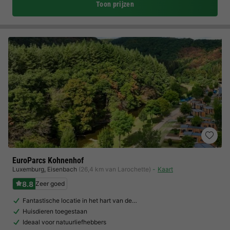
Toon prijzen
EuroParcs Kohnenhof
Luxemburg
,
Eisenbach
(26,4 km van Larochette)
Kaart
8.8
Zeer goed
Fantastische locatie in het hart van de…
Huisdieren toegestaan
Ideaal voor natuurliefhebbers