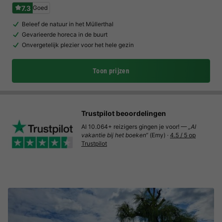
7.3
Goed
Beleef de natuur in het Müllerthal
Gevarieerde horeca in de buurt
Onvergetelijk plezier voor het hele gezin
Toon prijzen
Trustpilot beoordelingen
Al 10.064+ reizigers gingen je voor! —
„Al
vakantie bij het boeken“
(Emy) ·
4.5 / 5 op
Trustpilot