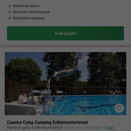
Beleef de natuur
Inclusief wellnessoase
Naturistencamping
Toon prijzen
Country Camp Camping Echternacherbruck
Rijnland-palts
,
Echternacherbrück
(16 km van Larochette)
Kaart