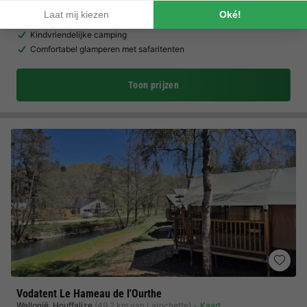
Directe ligging aan de rivier de Our
Kindvriendelijke camping
Comfortabel glamperen met safaritenten
Toon prijzen
Vodatent Le Hameau de l'Ourthe
Wallonië
,
Houffalize
(49,2 km van Larochette)
Kaart