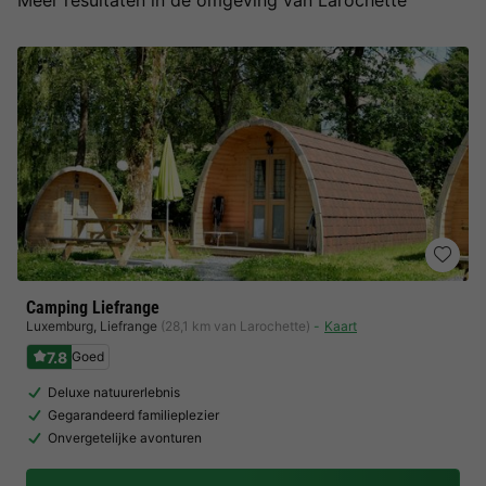
Meer resultaten in de omgeving van Larochette
Camping Liefrange
Luxemburg
,
Liefrange
(28,1 km van Larochette)
Kaart
7.8
Goed
Deluxe natuurerlebnis
Gegarandeerd familieplezier
Onvergetelijke avonturen