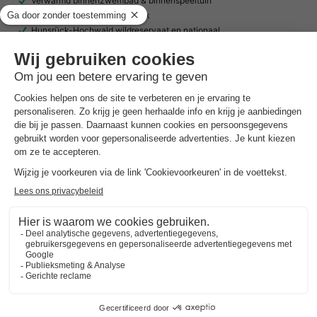
Verwarmd binnenzwembad & binnenspeeltuin
Unieke locatie in de Hunsrück
Hunsrück-Hochwald wildreservaat en nationaal…
Toon prijzen
Vodatent Camping Vallee de L'Our
Luxemburg
,
Untereisenbach
(25,1 km van Larochette)
Kaart
7.0
Goed