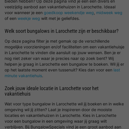
bieden hebben? Op deze pagina vind je een een divers en
veelzijdig aanbod aan vakantiehuizen in Larochette. Ideaal
voor wanneer je een
goedkoop weekendje weg
,
midweek weg
of een
weekje weg
wilt met je geliefdes.
Welk soort bungalows in Larochette zijn er beschikbaar?
Op deze pagina filter je met gemak op de verschillende
mogelijke voorzieningen en/of faciliteiten om een vakantiehuisje
in Larochette te vinden die aansluit op jouw wensen. Ben je er
nog niet zeker van waar je precies naar op zoek bent? Wij
helpen je graag in Larochette een bungalow te boeken. Wil jij er
op het laatste moment even tussenuit? Kies dan voor een
last
minute vakantiehuis
.
Zoek jouw ideale locatie in Larochette voor het
vakantiehuis
Wat voor type bungalow in Larochette wil jij boeken en in welke
omgeving wil jij zitten? Laat je inspireren door de mooiste
locaties en vakantiehuizen in Larochette. Kies in Larochette
voor een bungalow in een omgeving waar jij graag wilt
verblijven. Bij BungalowSpecials vind je een groot aanbod aan