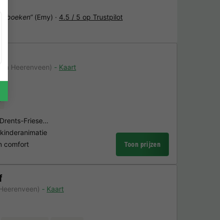
het boeken“
(Emy) ·
4.5 / 5 op Trustpilot
van Heerenveen)
Kaart
r
k Drents-Friese…
 kinderanimatie
n comfort
Toon prijzen
f
 Heerenveen)
Kaart