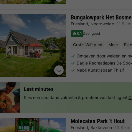
Bungalowpark Het Bosme
Friesland
,
Noordwolde
(11,5 km
8.1
Zeer goed
Gratis Wifi punt
Meer
Fiet
Omgeven door weiden en m
Dagje Recreatieplas De Sp
Nabij Kunstijsbaan Thialf
Last minutes
Kies een spontane vakantie & profiteer van kortingen!
O
Molecaten Park 't Hout
Friesland
,
Bakkeveen
(13,8 km