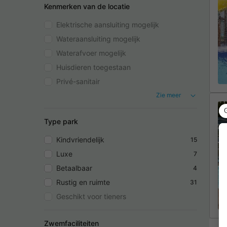
Kenmerken van de locatie
Elektrische aansluiting mogelijk
Wateraansluiting mogelijk
Waterafvoer mogelijk
Huisdieren toegestaan
Privé-sanitair
Zie meer
Type park
Kindvriendelijk
15
Luxe
7
Betaalbaar
4
Rustig en ruimte
31
Geschikt voor tieners
Zwemfaciliteiten