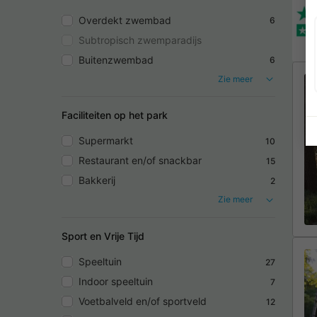
Overdekt zwembad
6
Subtropisch zwemparadijs
Buitenzwembad
6
Zie meer
Faciliteiten op het park
Supermarkt
10
Restaurant en/of snackbar
15
Bakkerij
2
Zie meer
Sport en Vrije Tijd
Speeltuin
27
Indoor speeltuin
7
Voetbalveld en/of sportveld
12