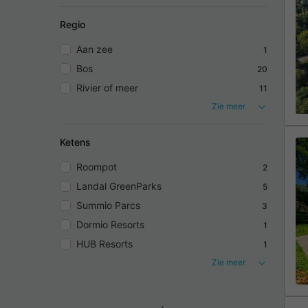
Regio
Aan zee
1
Bos
20
Rivier of meer
11
Zie meer
Ketens
Roompot
2
Landal GreenParks
5
Summio Parcs
3
Dormio Resorts
1
HUB Resorts
1
Zie meer