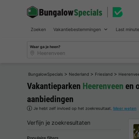
Zoeken
Vakantiebestemmingen
Last minut
Waar ga je heen?
>
>
>
BungalowSpecials
Nederland
Friesland
Heerenve
Vakantieparken
Heerenveen
en o
aanbiedingen
Je hebt zelf invloed op het zoekresultaat.
Meer weten
Verfijn je zoekresultaten
Populaire filters