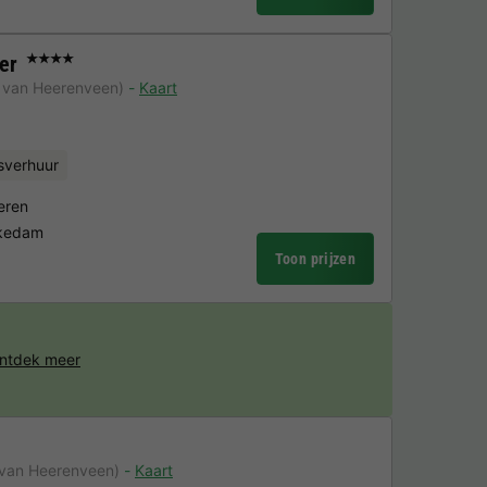
er
★★★★
 van Heerenveen)
Kaart
sverhuur
eren
okedam
Toon prijzen
ntdek meer
 van Heerenveen)
Kaart