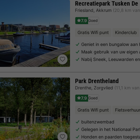
Recreatiepark Tusken De
Friesland
,
Akkrum
(20,8 km va
7.9
Goed
Gratis Wifi punt
Kinderclub
Geniet in een bungalow aan 
Maak gebruik van uw eigen 
Nabij Sneek, Leeuwarden e
Park Drentheland
Drenthe
,
Zorgvlied
(11,1 km va
7.9
Goed
Gratis Wifi punt
Fietsverhuu
buitenzwembad
Gelegen in het Nationaal Pa
Honden en paarden toegest