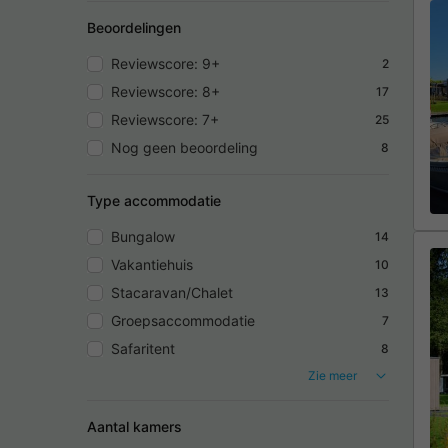
Beoordelingen
Reviewscore: 9+
2
Reviewscore: 8+
17
Reviewscore: 7+
25
Nog geen beoordeling
8
Type accommodatie
Bungalow
14
Vakantiehuis
10
Stacaravan/Chalet
13
Groepsaccommodatie
7
Safaritent
8
Zie meer
Aantal kamers