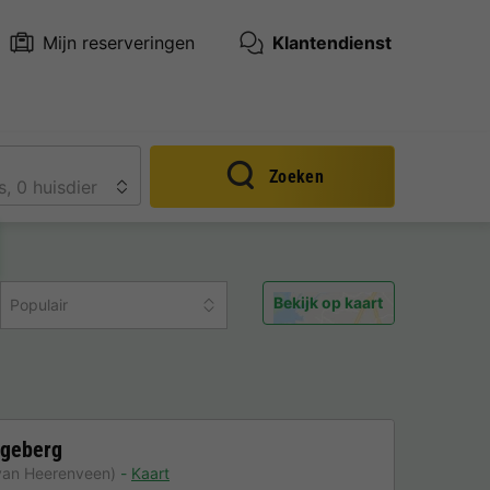
Mijn reserveringen
Klantendienst
Zoeken
Bekijk op kaart
Populair
ggeberg
van Heerenveen)
Kaart