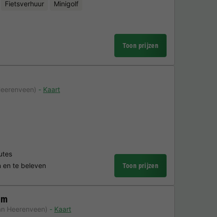
Fietsverhuur
Minigolf
Toon prijzen
Heerenveen)
Kaart
utes
n en te beleven
Toon prijzen
em
an Heerenveen)
Kaart