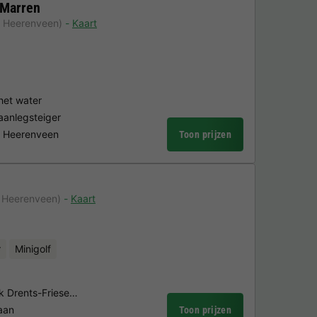
 Marren
n Heerenveen)
Kaart
het water
aanlegsteiger
n Heerenveen
Toon prijzen
n Heerenveen)
Kaart
r
Minigolf
rk Drents-Friese…
aan
Toon prijzen