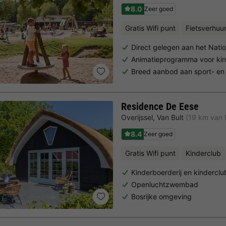
8.0
Zeer goed
Gratis Wifi punt
Fietsverhuu
Direct gelegen aan het Nati
Animatieprogramma voor ki
Breed aanbod aan sport- en vr
Residence De Eese
Overijssel
,
Van Bult
(19 km van
8.4
Zeer goed
Gratis Wifi punt
Kinderclub
Kinderboerderij en kinderclu
Openluchtzwembad
Bosrijke omgeving