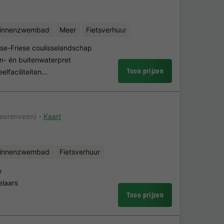
binnenzwembad
Meer
Fietsverhuur
gse-Friese coulisselandschap
n- én buitenwaterpret
Toon prijzen
elfaciliteiten…
Heerenveen)
Kaart
binnenzwembad
Fietsverhuur
e
elaars
Toon prijzen