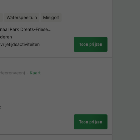
r
Waterspeeltuin
Minigolf
onaal Park Drents-Friese…
nderen
ijetijdsactiviteiten
Toon prijzen
 Heerenveen)
Kaart
b
Toon prijzen