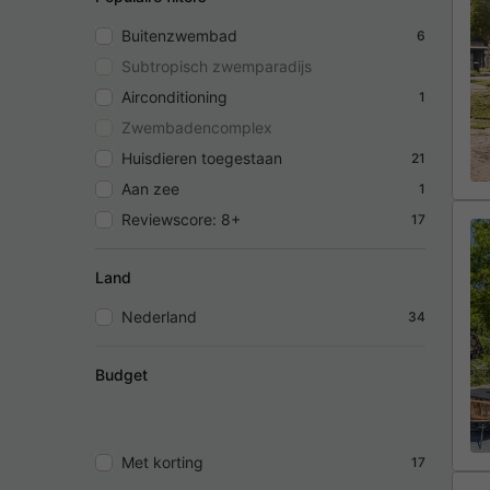
Buitenzwembad
6
Subtropisch zwemparadijs
Airconditioning
1
Zwembadencomplex
Huisdieren toegestaan
21
Aan zee
1
Reviewscore: 8+
17
Land
Nederland
34
Budget
Met korting
17