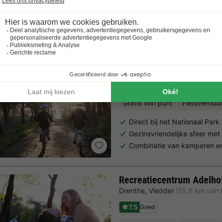
Trustpilot beoordelingen
Al 10.064+ reizigers gingen je voor! —
„Al vakantie bij 
Boscamping Appelscha
Friesland
,
Appelscha
(16,8 km 
8.3
Zeer goed
Gratis Wifi punt
Fietsverhuu
Direct bij het Nationaal Par
Gezinsvriendelijke sfeer met
Combinatie van kamperen e
Recreatiecentrum Adelho
Drenthe
,
Vledder
(15,8 km van
7.5
Goed