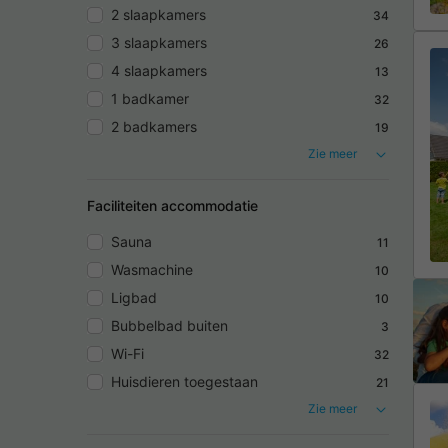
2 slaapkamers
34
3 slaapkamers
26
4 slaapkamers
13
1 badkamer
32
2 badkamers
19
Zie meer
Faciliteiten accommodatie
Sauna
11
Wasmachine
10
Ligbad
10
Bubbelbad buiten
3
Wi-Fi
32
Huisdieren toegestaan
21
Zie meer