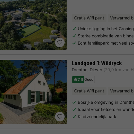
Gratis Wifi punt
Verwarmd 
Unieke ligging in het Gronin
Sterke combinatie van binne
Echt familiepark met veel spe
Landgoed 't Wildryck
Drenthe
,
Diever
(20,9 km van 
7.9
Goed
Gratis Wifi punt
Verwarmd 
Bosrijke omgeving in Drenth
Ideaal voor fietsers en wand
Kindvriendelijk park