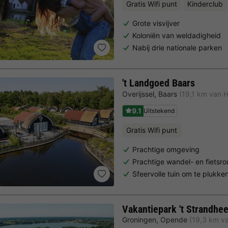
Gratis Wifi punt
Kinderclub
Grote visvijver
Koloniën van weldadigheid
Nabij drie nationale parken
't Landgoed Baars
Overijssel
,
Baars
(19,1 km van 
9.1
Uitstekend
Gratis Wifi punt
Prachtige omgeving
Prachtige wandel- en fietsro
Sfeervolle tuin om te plukke
Vakantiepark 't Strandhe
Groningen
,
Opende
(19,3 km v