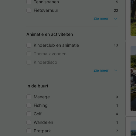
Tennisbanen
5
Fietsverhuur
22
Zie meer
Animatie en activiteiten
Kinderclub en animatie
13
Thema-avonden
Kinderdisco
Zie meer
In de buurt
Manege
9
Fishing
1
Golf
4
Wandelen
1
Pretpark
7