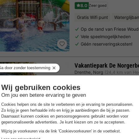
8.0
Zeer goed
Gratis Wifi punt
Waterglijba
Op de rand van Friese Wou
Vele speelmogelijkheden
Géén reserveringskosten!
Vakantiepark De Norgerb
Drenthe
,
Norg
(24,4 km van He
8.8
Zeer goed
Gratis Wifi punt
Verwarmd 
Midden in de bossen!
Mooie en comfortabele huisj
Volop waterpret in indoor 