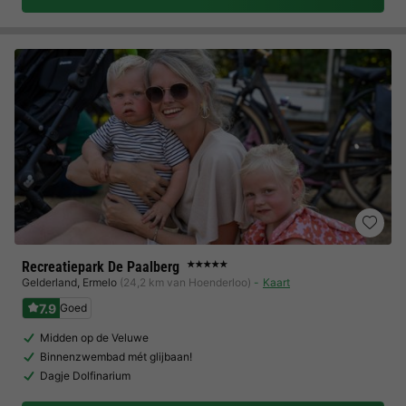
Recreatiepark De Paalberg
★★★★★
Gelderland
,
Ermelo
(24,2 km van Hoenderloo)
Kaart
7.9
Goed
Midden op de Veluwe
Binnenzwembad mét glijbaan!
Dagje Dolfinarium