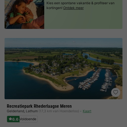
Kies een spontane vakantie & profiteer van
kortingen!
Ontdek meer
Recreatiepark Rhederlaagse Meren
Gelderland
,
Lathum
(17,3 km van Hoenderloo)
Kaart
6.6
Voldoende