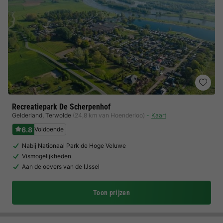
Recreatiepark De Scherpenhof
Gelderland
,
Terwolde
(24,8 km van Hoenderloo)
Kaart
6.8
Voldoende
Nabij Nationaal Park de Hoge Veluwe
Vismogelijkheden
Aan de oevers van de IJssel
Toon prijzen