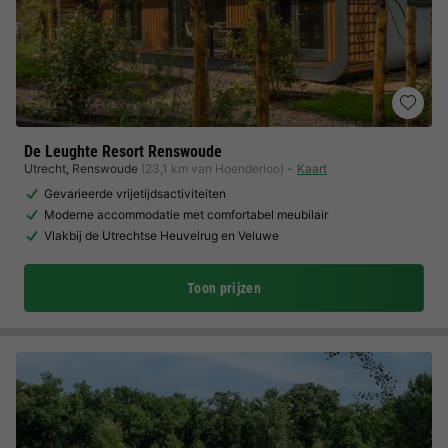
De Leughte Resort Renswoude
Utrecht
,
Renswoude
(23,1 km van Hoenderloo)
Kaart
Gevarieerde vrijetijdsactiviteiten
Moderne accommodatie met comfortabel meubilair
Vlakbij de Utrechtse Heuvelrug en Veluwe
Toon prijzen