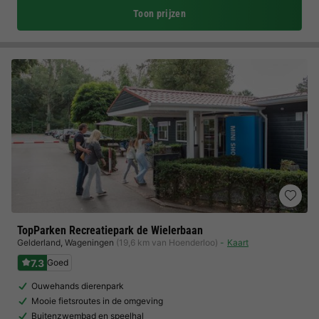
Toon prijzen
TopParken Recreatiepark de Wielerbaan
Gelderland
,
Wageningen
(19,6 km van Hoenderloo)
Kaart
7.3
Goed
Ouwehands dierenpark
Mooie fietsroutes in de omgeving
Buitenzwembad en speelhal