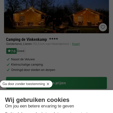
Camping de Vinkenkamp
★★★★
Gelderland
,
Lieren
(10,5 km van Hoenderloo)
Kaart
7.6
Goed
Naast de Veluwe
Kleinschalige camping
Omringd door steden en dorpen
Toon prijzen