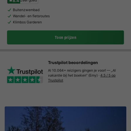
8.4
Zeer goed
Buitenzwembad
Wandel- en fietsroutes
Klimbos Garderen
Toon prijzen
Trustpilot beoordelingen
Al 10.064+ reizigers gingen je voor! —
„Al
vakantie bij het boeken“
(Emy) ·
4.5 / 5 op
Trustpilot