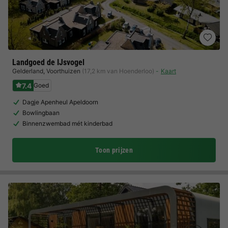
Landgoed de IJsvogel
Gelderland
,
Voorthuizen
(17,2 km van Hoenderloo)
Kaart
7.4
Goed
Dagje Apenheul Apeldoorn
Bowlingbaan
Binnenzwembad mét kinderbad
Toon prijzen