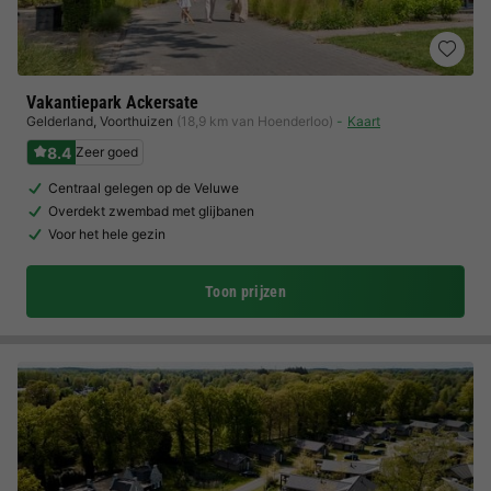
Vakantiepark Ackersate
Gelderland
,
Voorthuizen
(18,9 km van Hoenderloo)
Kaart
8.4
Zeer goed
Centraal gelegen op de Veluwe
Overdekt zwembad met glijbanen
Voor het hele gezin
Toon prijzen