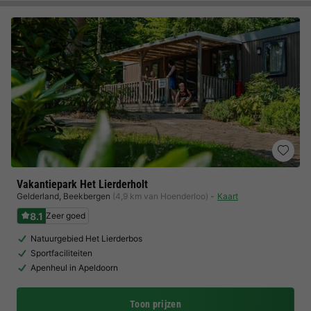
Vakantiepark Het Lierderholt
Gelderland
,
Beekbergen
(4,9 km van Hoenderloo)
Kaart
8.1
Zeer goed
Natuurgebied Het Lierderbos
Sportfaciliteiten
Apenheul in Apeldoorn
Toon prijzen