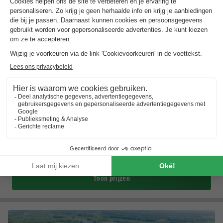
TopParken Resort Bosvallei
Gelderland
,
Ede
(15,1 km van Hoenderloo)
Kaart
7.9
Goed
In de buurt van Burgers Zoo en Ouwehands…
Multifunctionele sportbaan
In bosrijke omgeving
Toon prijzen