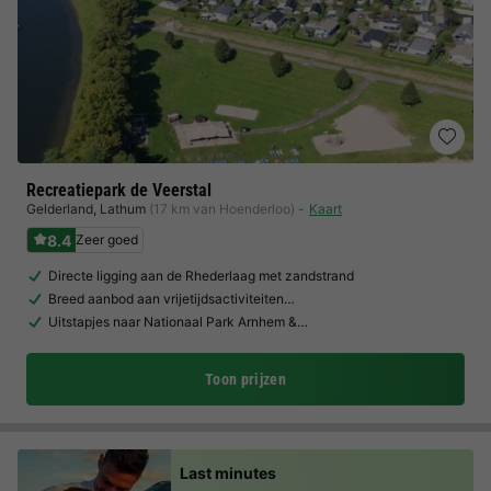
Recreatiepark de Veerstal
Gelderland
,
Lathum
(17 km van Hoenderloo)
Kaart
8.4
Zeer goed
Directe ligging aan de Rhederlaag met zandstrand
Breed aanbod aan vrijetijdsactiviteiten…
Uitstapjes naar Nationaal Park Arnhem &…
Toon prijzen
Last minutes