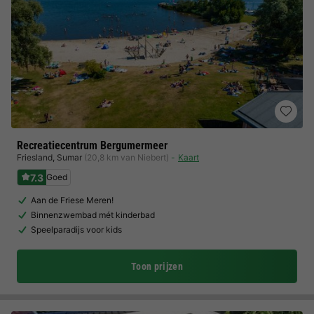
Recreatiecentrum Bergumermeer
Friesland
,
Sumar
(20,8 km van Niebert)
Kaart
7.3
Goed
Aan de Friese Meren!
Binnenzwembad mét kinderbad
Speelparadijs voor kids
Toon prijzen