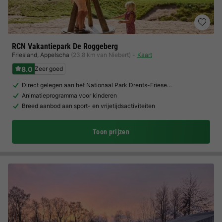
RCN Vakantiepark De Roggeberg
Friesland
,
Appelscha
(23,8 km van Niebert)
Kaart
8.0
Zeer goed
Direct gelegen aan het Nationaal Park Drents-Friese…
Animatieprogramma voor kinderen
Breed aanbod aan sport- en vrijetijdsactiviteiten
Toon prijzen