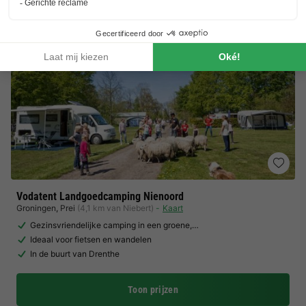
Vodatent Landgoedcamping Nienoord
Groningen
,
Prei
(4,1 km van Niebert)
Kaart
Gezinsvriendelijke camping in een groene,…
Ideaal voor fietsen en wandelen
In de buurt van Drenthe
Toon prijzen