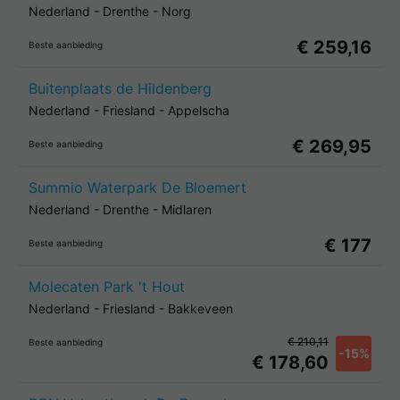
Nederland
-
Drenthe
-
Norg
€ 259,16
Beste aanbieding
Buitenplaats de Hildenberg
Nederland
-
Friesland
-
Appelscha
€ 269,95
Beste aanbieding
Summio Waterpark De Bloemert
Nederland
-
Drenthe
-
Midlaren
€ 177
Beste aanbieding
Molecaten Park 't Hout
Nederland
-
Friesland
-
Bakkeveen
€ 210,11
Beste aanbieding
-15%
€ 178,60