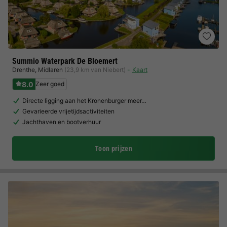
Summio Waterpark De Bloemert
Drenthe
,
Midlaren
(23,9 km van Niebert)
Kaart
8.0
Zeer goed
Directe ligging aan het Kronenburger meer…
Gevarieerde vrijetijdsactiviteiten
Jachthaven en bootverhuur
Toon prijzen