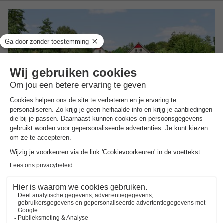
Drentse Vennen
★★★★
Drenthe
,
Een
(7,2 km van Niebert)
Kaart
7.4
Goed
Comfortabele accommodaties
In de idyllische provincie Drenthe
Schilderachtige omgeving met natuur en cultuur
Toon prijzen