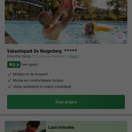
Vakantiepark De Norgerberg
★★★★★
Drenthe
,
Norg
(11,5 km van Niebert)
Kaart
8.8
Zeer goed
Midden in de bossen!
Mooie en comfortabele huisjes
Volop waterpret in indoor zwembad
Toon prijzen
Last minutes