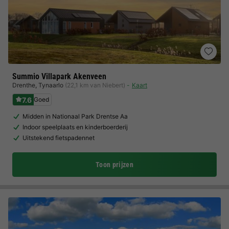
Summio Villapark Akenveen
Drenthe
,
Tynaarlo
(22,1 km van Niebert)
Kaart
7.6
Goed
Midden in Nationaal Park Drentse Aa
Indoor speelplaats en kinderboerderij
Uitstekend fietspadennet
Toon prijzen