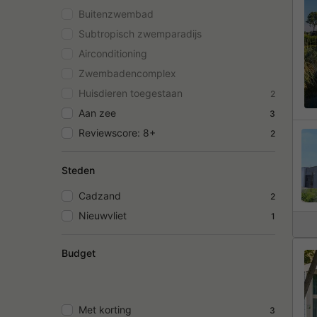
Buitenzwembad
Subtropisch zwemparadijs
Airconditioning
Zwembadencomplex
Huisdieren toegestaan
2
Aan zee
3
Reviewscore: 8+
2
Steden
Cadzand
2
Nieuwvliet
1
Budget
Met korting
3