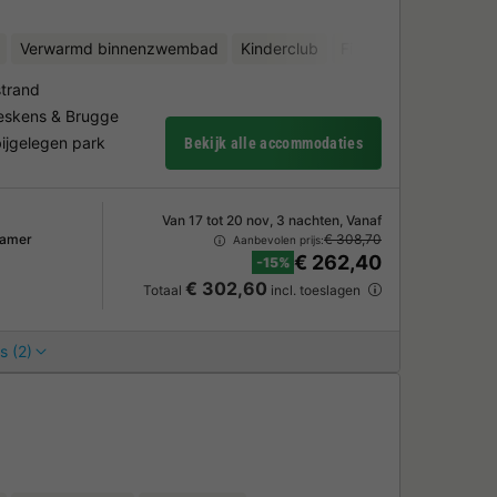
Verwarmd binnenzwembad
Kinderclub
Fietsverhuur
strand
reskens & Brugge
bijgelegen park
Bekijk alle accommodaties
Van 17 tot 20 nov, 3 nachten, Vanaf
kamer
€ 308,70
Aanbevolen prijs:
€ 262,40
-15%
€ 302,60
Totaal
incl. toeslagen
s (2)