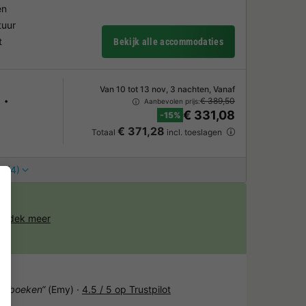
en
tuur
t
Bekijk alle accommodaties
Van 10 tot 13 nov, 3 nachten, Vanaf
€ 389,50
Aanbevolen prijs:
€ 331,08
-15%
€ 371,28
Totaal
incl. toeslagen
s (4)
ntdek meer
het boeken“
(Emy) ·
4.5 / 5 op Trustpilot