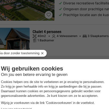
Diverse recreatieve faciliteit
Omgeven door prachtige na
Prachtige locatie aan de kus
Chalet 4 personen
40m2
4 Volwassenen
3 Slaapkamers
1 Badkamer
Bekijk alle accommodatie
Last minutes
Kies een spontane vakantie & profiteer van kortingen!
O
Trustpilot beoordelingen
Al 10.064+ reizigers gingen je voor! —
„Al vakantie bij 