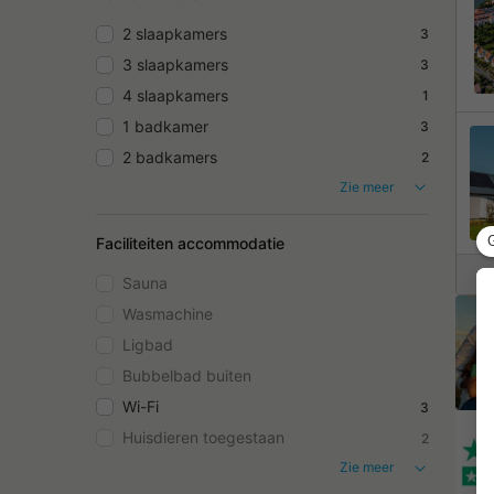
2 slaapkamers
3
3 slaapkamers
3
4 slaapkamers
1
1 badkamer
3
2 badkamers
2
Zie meer
Faciliteiten accommodatie
Sauna
Wasmachine
Ligbad
Bubbelbad buiten
Wi-Fi
3
Huisdieren toegestaan
2
Zie meer