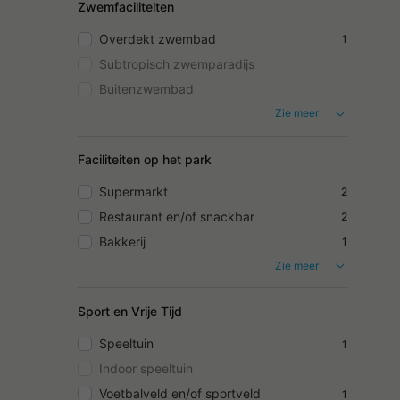
Zwemfaciliteiten
Overdekt zwembad
1
Subtropisch zwemparadijs
Buitenzwembad
Zie meer
Faciliteiten op het park
Supermarkt
2
Restaurant en/of snackbar
2
Bakkerij
1
Zie meer
Sport en Vrije Tijd
Speeltuin
1
Indoor speeltuin
Voetbalveld en/of sportveld
1