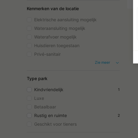
Kenmerken van de locatie
Elektrische aansluiting mogelijk
Wateraansluiting mogelijk
Waterafvoer mogelijk
Huisdieren toegestaan
Privé-sanitair
Zie meer
Type park
Kindvriendelijk
1
Luxe
Betaalbaar
Rustig en ruimte
2
Geschikt voor tieners