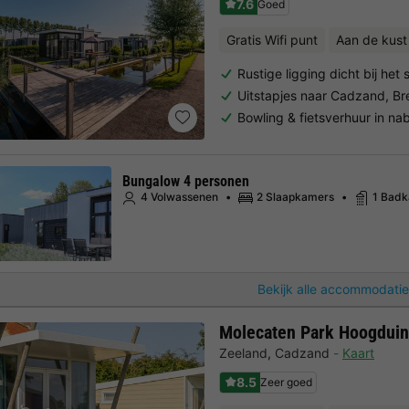
7.6
Goed
Gratis Wifi punt
Aan de kust
Rustige ligging dicht bij het 
Uitstapjes naar Cadzand, B
Bowling & fietsverhuur in na
Bungalow 4 personen
4 Volwassenen
2 Slaapkamers
1 Bad
Bekijk alle accommodatie
Molecaten Park Hoogduin
Zeeland
,
Cadzand
Kaart
8.5
Zeer goed