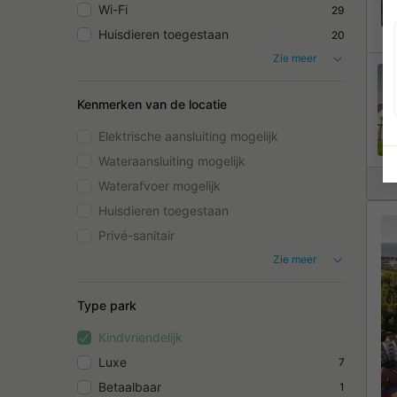
Wi-Fi
29
Huisdieren toegestaan
20
Zie meer
Kenmerken van de locatie
Elektrische aansluiting mogelijk
Wateraansluiting mogelijk
Waterafvoer mogelijk
Huisdieren toegestaan
Privé-sanitair
Zie meer
Type park
Kindvriendelijk
Luxe
7
Betaalbaar
1