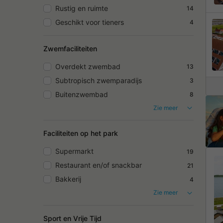
Rustig en ruimte
14
Geschikt voor tieners
4
Zwemfaciliteiten
Overdekt zwembad
13
Subtropisch zwemparadijs
3
Buitenzwembad
8
Zie meer
Faciliteiten op het park
Supermarkt
19
Restaurant en/of snackbar
21
Bakkerij
4
Zie meer
Sport en Vrije Tijd