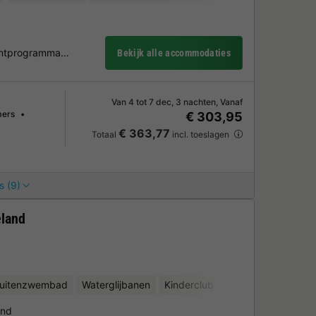
mentprogramma…
Bekijk alle accommodaties
Van 4 tot 7 dec, 3 nachten, Vanaf
mers
€ 303,95
€ 363,77
Totaal
incl. toeslagen
s (9)
eland
uitenzwembad
Waterglijbanen
Kinderclub
Fietsverhuur
Wat
and