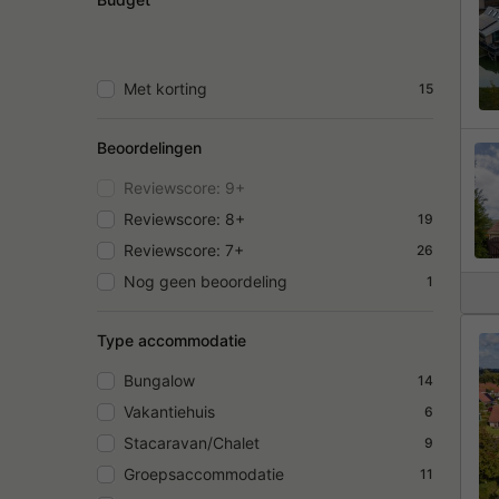
Met korting
15
Beoordelingen
Reviewscore: 9+
Reviewscore: 8+
19
Reviewscore: 7+
26
Nog geen beoordeling
1
Type accommodatie
Bungalow
14
Vakantiehuis
6
Stacaravan/Chalet
9
Groepsaccommodatie
11