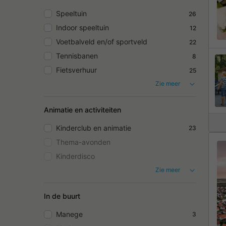
Speeltuin
26
Indoor speeltuin
12
Voetbalveld en/of sportveld
22
Tennisbanen
8
Fietsverhuur
25
Zie meer
Animatie en activiteiten
Kinderclub en animatie
23
Thema-avonden
Kinderdisco
Zie meer
In de buurt
Manege
3