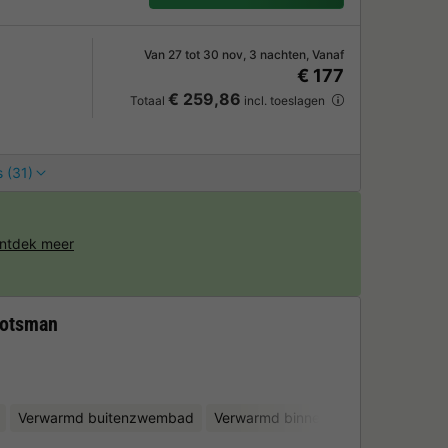
Van 27 tot 30 nov, 3 nachten, Vanaf
€ 177
€ 259,86
Totaal
incl. toeslagen
 (31)
ntdek meer
hotsman
Verwarmd buitenzwembad
Verwarmd binnenzwembad
Kinde