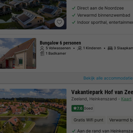
Direct aan de Noordzee
Verwarmd binnenzwembad
Indoor sporthal, entertain
Bungalow 6 personen
5 Volwassenen
1 Kinderen
3 Slaapka
1 Badkamer
Bekijk alle accommodatie
Vakantiepark Hof van Ze
Zeeland
,
Heinkenszand
Kaart
7.6
Goed
Gratis Wifi punt
Verwarmd b
Aan de rand van Heinkensz