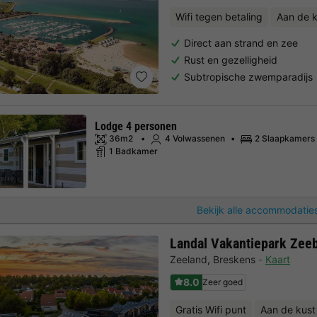
Wifi tegen betaling
Aan de k
Direct aan strand en zee
Rust en gezelligheid
Subtropische zwemparadijs
Lodge 4 personen
36m2
4 Volwassenen
2 Slaapkamers
1 Badkamer
Bekijk alle accommodaties
Landal Vakantiepark Zee
Zeeland
,
Breskens
Kaart
8.0
Zeer goed
Gratis Wifi punt
Aan de kust