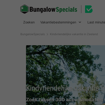
Zoeken
Vakantiebestemmingen
Last minut
BungalowSpecials
Kindvriendelijke vakantie in Zeeland
Kindvriendelijke vakantie i
Zoek tussen 300 accommodaties v