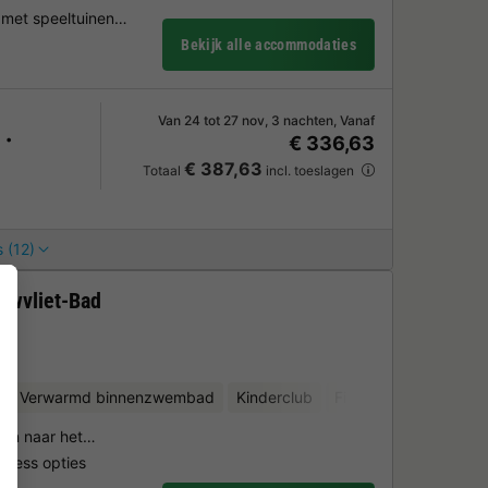
k met speeltuinen…
Bekijk alle accommodaties
Van 24 tot 27 nov, 3 nachten, Vanaf
€ 336,63
€ 387,63
Totaal
incl. toeslagen
 (12)
uwvliet-Bad
t
Verwarmd binnenzwembad
Kinderclub
Fietsverhuur
Minigo
pen naar het…
lness opties