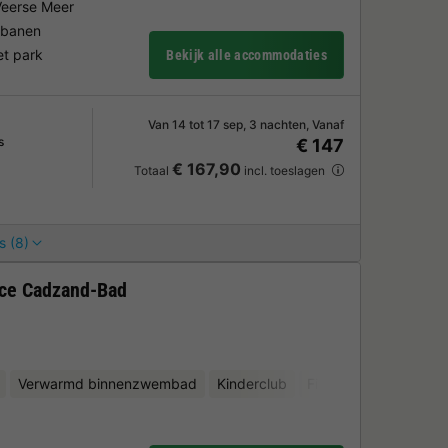
Veerse Meer
jbanen
et park
Bekijk alle accommodaties
Van 14 tot 17 sep, 3 nachten, Vanaf
s
€ 147
€ 167,90
Totaal
incl. toeslagen
s (8)
nce Cadzand-Bad
Verwarmd binnenzwembad
Kinderclub
Fietsverhuur
Minigo