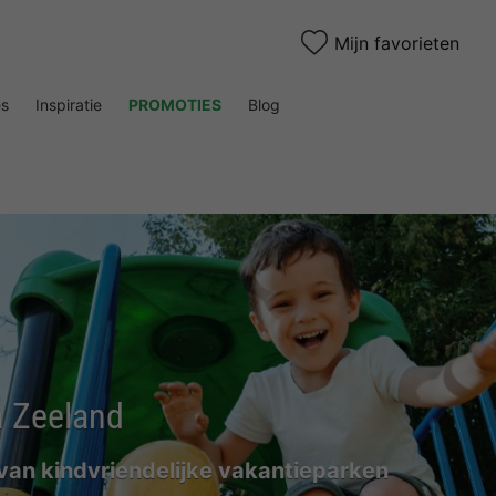
Mijn favorieten
es
Inspiratie
PROMOTIES
Blog
n Zeeland
an kindvriendelijke vakantieparken