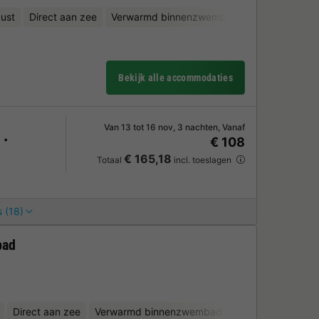
ust
Direct aan zee
Verwarmd binnenzwembad
Kinderclub
Bekijk alle accommodaties
Van 13 tot 16 nov, 3 nachten, Vanaf
€ 108
€ 165,18
Totaal
incl. toeslagen
 (18)
bad
Direct aan zee
Verwarmd binnenzwembad
Kinderclub
Fie