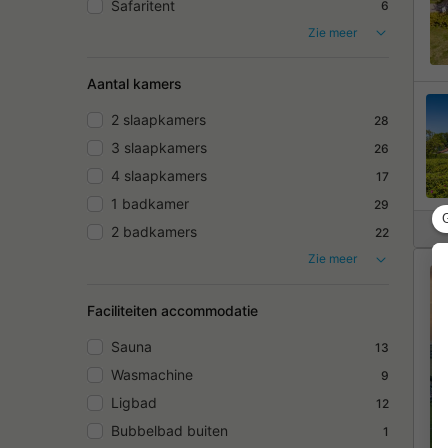
Safaritent
6
Zie meer
Aantal kamers
2 slaapkamers
28
3 slaapkamers
26
4 slaapkamers
17
1 badkamer
29
2 badkamers
22
Zie meer
Faciliteiten accommodatie
Sauna
13
Wasmachine
9
Ligbad
12
Bubbelbad buiten
1