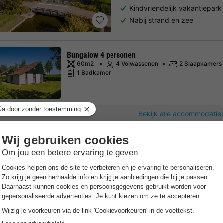
Kindvriendelijk vakantiepar
Nabij strand en zee
Bungalow 4 personen
60m2
4 Volwassenen
2 Slaapkamers
1 Badkamer
Bekijk alle accommodaties
Dormio Strand Resort Nie
Zeeland
,
Nieuwvliet-bad
Kaar
8.1
Zeer goed
Gratis Wifi punt
Aan de kust
Slechts een paar minuten lo
Luxe vakantiehuizen met wel