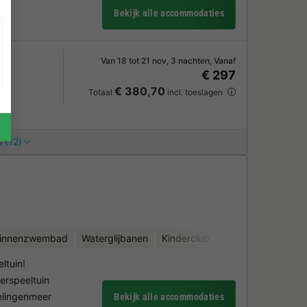
e
Bekijk alle accommodaties
Van 18 tot 21 nov, 3 nachten, Vanaf
€ 297
€ 380,70
Totaal
incl. toeslagen
 (12)
binnenzwembad
Waterglijbanen
Kinderclub
Meer
Fietsverhu
ltuin!
rspeeltuin
velingenmeer
Bekijk alle accommodaties