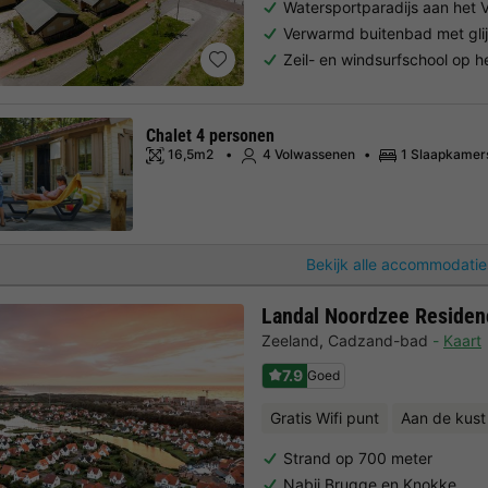
Watersportparadijs aan het 
Verwarmd buitenbad met gli
Zeil- en windsurfschool op h
Chalet 4 personen
16,5m2
4 Volwassenen
1 Slaapkamer
Bekijk alle accommodatie
Landal Noordzee Reside
Zeeland
,
Cadzand-bad
Kaart
7.9
Goed
Gratis Wifi punt
Aan de kust
Strand op 700 meter
Nabij Brugge en Knokke