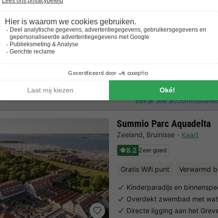
Idyllische natuur & geweldig
excursiemogelijkheden
Bungalow 4 personen
80m2
4 Volwassenen
2 Slaapkamers
2 Badkamer
Bekijk alle accommodaties
Summio Parc Aquadelta
Zeeland
,
Bruinisse
Kaart
8.2
Zeer goed
Gratis Wifi punt
Verwarmd 
Kinderparadijs en binnenspee
Overdekt zwembad met wate
Directe ligging aan het Gre