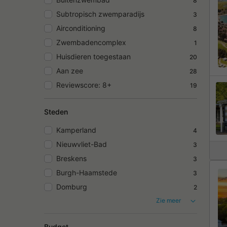
8
Subtropisch zwemparadijs
3
Airconditioning
8
Zwembadencomplex
1
Huisdieren toegestaan
20
Aan zee
28
Reviewscore: 8+
19
Steden
Kamperland
4
Nieuwvliet-Bad
3
Breskens
3
Burgh-Haamstede
3
Domburg
2
Zie meer
Budget