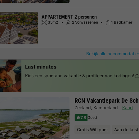
APPARTEMENT 2 personen
35m2
2 Volwassenen
1 Badkamer
Bekijk alle accommodaties
Last minutes
Kies een spontane vakantie & profiteer van kortingen!
O
RCN Vakantiepark De Sc
Zeeland
,
Kamperland
Kaart
7.8
Goed
Gratis Wifi punt
Aan de kust