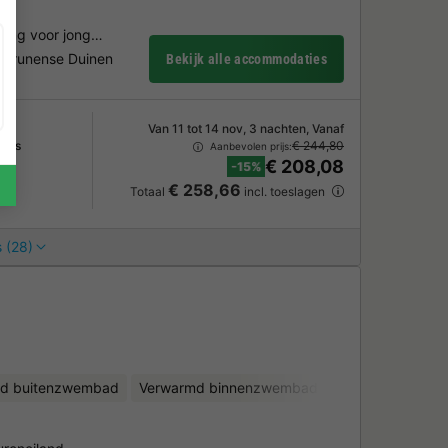
eving voor jong…
 Drunense Duinen
Bekijk alle accommodaties
Van 11 tot 14 nov, 3 nachten, Vanaf
mers
€ 244,80
Aanbevolen prijs:
€ 208,08
-15%
€ 258,66
Totaal
incl. toeslagen
 (28)
d buitenzwembad
Verwarmd binnenzwembad
Kinderclub
Fi