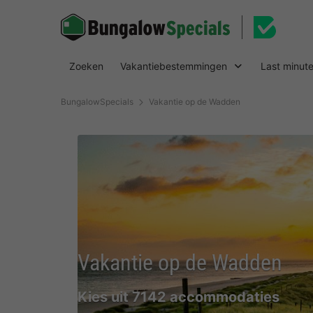
Zoeken
Vakantiebestemmingen
Last minut
BungalowSpecials
Vakantie op de Wadden
Vakantie op de Wadden
Kies uit 7142 accommodaties