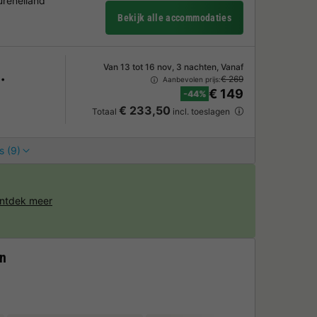
ureneiland
Bekijk alle accommodaties
Van 13 tot 16 nov, 3 nachten, Vanaf
€ 269
Aanbevolen prijs:
€ 149
-44%
€ 233,50
Totaal
incl. toeslagen
s (9)
ntdek meer
an