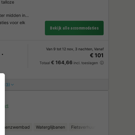
talloze
ater midden in…
ies voor elk
Bekijk alle accommodaties
Van 9 tot 12 nov, 3 nachten, Vanaf
€ 101
€ 164,66
Totaal
incl. toeslagen
 (13)
aart
binnenzwembad
Waterglijbanen
Fietsverhuur
Waterspeeltuin