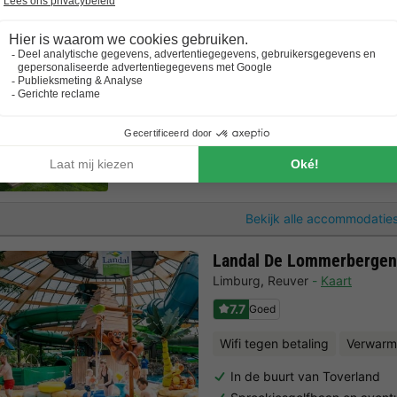
Slechts 2 km van de Efteling
Een rustige, plezierige omg
Naast natuurpark Loonse en
UNIEKE ACCOMMODATIE 4 personen
2 Volwassenen
2 Kinderen
2 Slaapka
Bekijk alle accommodaties
Landal De Lommerbergen
Limburg
,
Reuver
Kaart
7.7
Goed
Wifi tegen betaling
Verwarm
In de buurt van Toverland