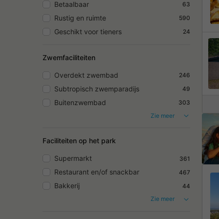
Betaalbaar
63
Rustig en ruimte
590
Geschikt voor tieners
24
Zwemfaciliteiten
Overdekt zwembad
246
Subtropisch zwemparadijs
49
Buitenzwembad
303
Zie meer
Faciliteiten op het park
Supermarkt
361
Restaurant en/of snackbar
467
Bakkerij
44
Zie meer