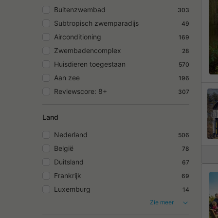
Buitenzwembad
303
Subtropisch zwemparadijs
49
Airconditioning
169
Zwembadencomplex
28
Huisdieren toegestaan
570
Aan zee
196
Reviewscore: 8+
307
Land
Nederland
506
België
78
Duitsland
67
Frankrijk
69
Luxemburg
14
Zie meer