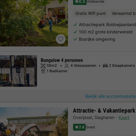
6.5
Voldoende
Gratis Wifi punt
Verwarmd b
Attractiepark Bobbejaanland
100 m2 grote kinderwereld
Bosrijke omgeving
Bungalow 4 personen
59m2
4 Volwassenen
2 Slaapkamers
1 Badkamer
Bekijk alle accommodatie
Attractie- & Vakantiepar
Overijssel
,
Slagharen
Kaart
7.4
Goed