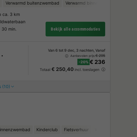
Verwarmd buitenzwembad
Verwarmd binnenzwembad
Kinde
p ca. 3 km
ildwaterbaan
 30 min.
Bekijk alle accommodaties
Van 6 tot 9 dec, 3 nachten, Vanaf
€ 295
Aanbevolen prijs:
€ 236
-20%
€ 250,40
Totaal
incl. toeslagen
 (10)
binnenzwembad
Kinderclub
Fietsverhuur
Waterspeeltuin
Min