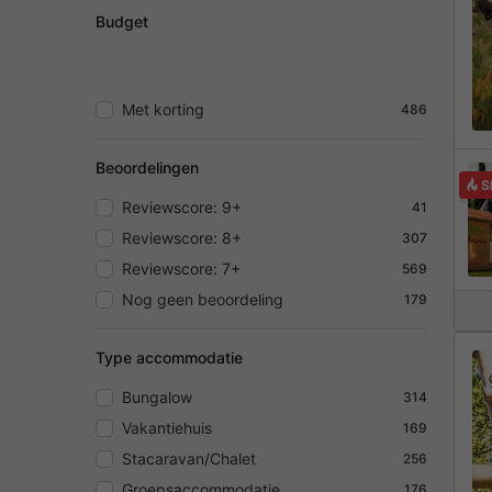
Budget
Met korting
486
Beoordelingen
S
Reviewscore: 9+
41
Reviewscore: 8+
307
Reviewscore: 7+
569
Nog geen beoordeling
179
Type accommodatie
Bungalow
314
Vakantiehuis
169
Stacaravan/Chalet
256
Groepsaccommodatie
176