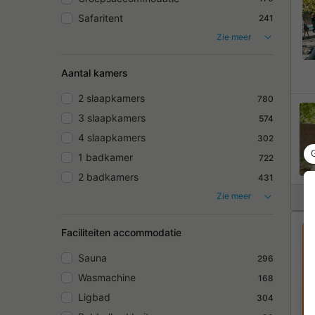
Safaritent
241
Zie meer
Aantal kamers
2 slaapkamers
780
3 slaapkamers
574
4 slaapkamers
302
1 badkamer
722
2 badkamers
431
Zie meer
Faciliteiten accommodatie
Sauna
296
Wasmachine
168
Ligbad
304