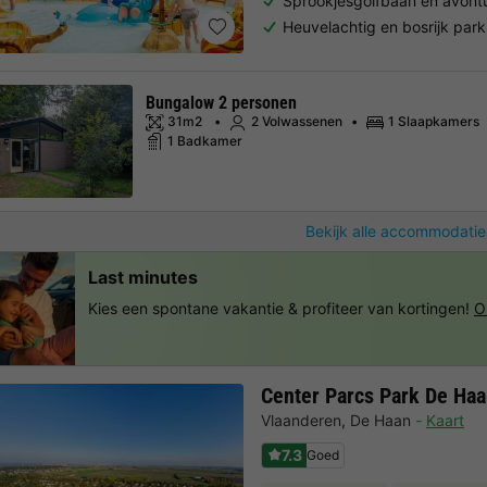
Sprookjesgolfbaan en avont
Heuvelachtig en bosrijk park
Bungalow 2 personen
31m2
2 Volwassenen
1 Slaapkamers
1 Badkamer
Bekijk alle accommodatie
Last minutes
Kies een spontane vakantie & profiteer van kortingen!
O
Center Parcs Park De Ha
Vlaanderen
,
De Haan
Kaart
7.3
Goed