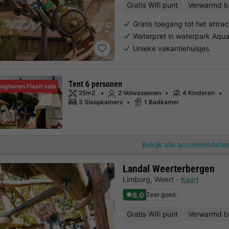
Gratis Wifi punt
Verwarmd 
Gratis toegang tot het attrac
Waterpret in waterpark Aqu
Unieke vakantiehuisjes
Tent 6 personen
lagharen Flash sale
25m2
2 Volwassenen
4 Kinderen
3 Slaapkamers
1 Badkamer
Bekijk alle accommodaties
Landal Weerterbergen
Limburg
,
Weert
Kaart
8.0
Zeer goed
Gratis Wifi punt
Verwarmd b