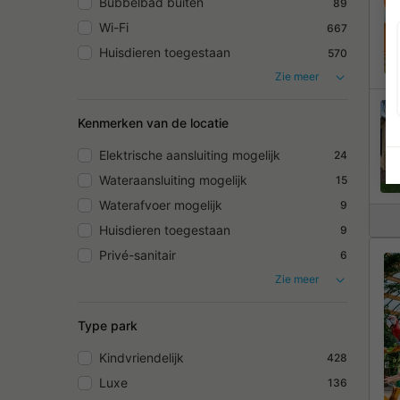
Bubbelbad buiten
89
Wi-Fi
667
Huisdieren toegestaan
570
Zie meer
Kenmerken van de locatie
Elektrische aansluiting mogelijk
24
Wateraansluiting mogelijk
15
Waterafvoer mogelijk
9
Huisdieren toegestaan
9
Privé-sanitair
6
Zie meer
Type park
Kindvriendelijk
428
Luxe
136