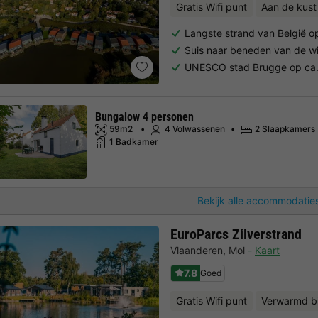
Gratis Wifi punt
Aan de kust
Langste strand van België o
Suis naar beneden van de w
UNESCO stad Brugge op ca.
Bungalow 4 personen
59m2
4 Volwassenen
2 Slaapkamers
1 Badkamer
Bekijk alle accommodaties
EuroParcs Zilverstrand
Vlaanderen
,
Mol
Kaart
7.8
Goed
Gratis Wifi punt
Verwarmd 