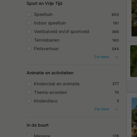
Sport en Vrije Tijd
Speeltuin
603
Indoor speeltuin
181
Voetbalveld en/of sportveld
366
Tennisbanen
160
Fietsverhuur
544
Zie meer
Animatie en activiteiten
Kinderclub en animatie
377
Thema-avonden
10
Kinderdisco
5
Zie meer
In de buurt
Manege
128