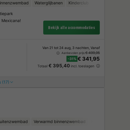
binnenzwembad
Waterglijbanen
Kinderclub
Fietsverhuur
Wat
tiepark
a Mexicana!
Bekijk alle accommodaties
Van 21 tot 24 aug, 3 nachten, Vanaf
€ 499,95
Aanbevolen prijs:
€ 341,95
-31%
€ 395,40
Totaal
incl. toeslagen
 (17)
uitenzwembad
Verwarmd binnenzwembad
Kinderclub
Fietsv