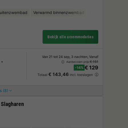
uitenzwembad
Verwarmd binnenzwembad
Kinderclub
Fietsv
Bekijk alle accommodaties
Van 21 tot 24 sep, 3 nachten, Vanaf
€ 151
Aanbevolen prijs:
€ 129
-14%
€ 143,46
Totaal
incl. toeslagen
s (8)
k Slagharen