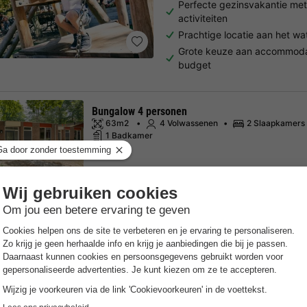
Perfecte gezinsvakantie met 
activiteiten
Prachtige locatie aan het w
Grote keuze aan accommodat
budget
Bungalow 4 personen
63m2
4 Volwassenen
2 Slaapkamers
1 Badkamer
Bekijk alle accommodaties
EuroParcs Kaatsheuvel
Noord-brabant
,
Kaatsheuvel
K
8.0
Zeer goed
Gratis Wifi punt
Verwarmd 