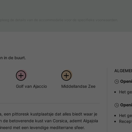
pleeg de details van de accommodatie voor de specifieke voorwaarden.
 in de buurt.
ALGEME
Openi
Golf van Ajaccio
Middellandse Zee
Het ge
Openi
la, een pittoresk kustplaatsje dat alles biedt waar je
Het ge
 de betoverende kust van Corsica, ademt Algajola
Recept
neerd met een levendige mediterrane sfeer.