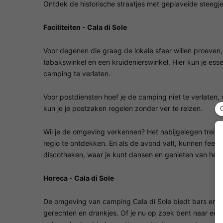
Ontdek de historische straatjes met geplaveide steegj
Faciliteiten - Cala di Sole
Voor degenen die graag de lokale sfeer willen proeven, 
tabakswinkel en een kruidenierswinkel. Hier kun je e
camping te verlaten.
Voor postdiensten hoef je de camping niet te verlaten, 
kun je je postzaken regelen zonder ver te reizen.
Wil je de omgeving verkennen? Het nabijgelegen treins
regio te ontdekken. En als de avond valt, kunnen fee
discotheken, waar je kunt dansen en genieten van het 
Horeca - Cala di Sole
De omgeving van camping Cala di Sole biedt bars en re
gerechten en drankjes. Of je nu op zoek bent naar een 