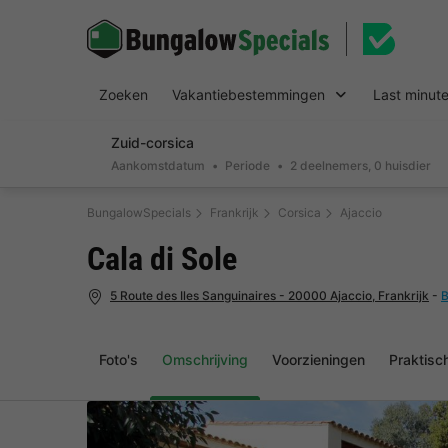
Zoeken
Vakantiebestemmingen
Last minut
Zuid-corsica
Aankomstdatum
Periode
2 deelnemers, 0 huisdier
BungalowSpecials
Frankrijk
Corsica
Ajaccio
Cala di Sole
5 Route des Iles Sanguinaires - 20000 Ajaccio, Frankrijk
-
B
Foto's
Omschrijving
Voorzieningen
Praktisc