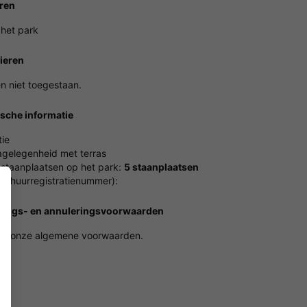
ren
 het park
ieren
n niet toegestaan.
ische informatie
ie
gelegenheid met terras
 staanplaatsen op het park:
5 staanplaatsen
erhuurregistratienummer):
gings- en annuleringsvoorwaarden
g onze algemene voorwaarden.