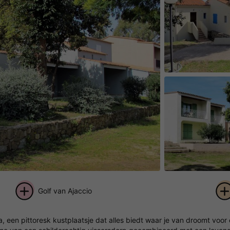
Golf van Ajaccio
+ 41
ajola, een pittoresk kustplaatsje dat alles biedt waar je van droomt v
foto's