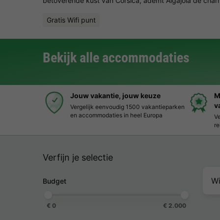
betoverende kust van Corsica, ademt Algajola de char
Gratis Wifi punt
Bekijk alle accommodaties
Jouw vakantie, jouw keuze
M
v
Vergelijk eenvoudig 1500 vakantieparken
en accommodaties in heel Europa
Ve
re
Verfijn je selectie
Wi
Budget
€ 0
€ 2.000