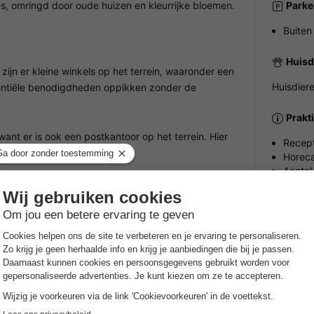
es, omringd door oude huizen en kleurrijke bloemen.
Parke
Buiten
Huisd
zijn er kleine winkels op het terrein, waaronder een
Huisdiere
ssentiële benodigdheden oppikken zonder de
Prakt
want er is ook een postkantoor op het terrein. Hier
Recept
Horeca
Aantal
NRA (v
tation biedt de mogelijkheid om gemakkelijk de
stgangers zich vermaken in de aanwezige
Wijzi
nachtleven.
Raadplee
staurants waar je kunt genieten van diverse
informeel drankje of een stevige maaltijd, deze