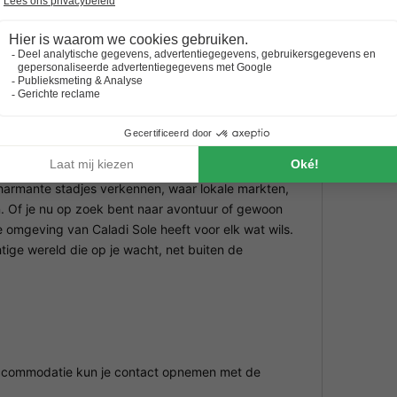
izen.
ucht, biedt de omgeving tal van mogelijkheden.
choonheid van de nabijgelegen bergen. Fietsers
e uitzichten. En als je liever op het water bent,
kken of gewoon kunt ontspannen aan de waterkant.
charmante stadjes verkennen, waar lokale markten,
n. Of je nu op zoek bent naar avontuur of gewoon
de omgeving van Caladi Sole heeft voor elk wat wils.
tige wereld die op je wacht, net buiten de
 accommodatie kun je contact opnemen met de