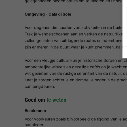
gelegenheden bieden opties om te dineren en te social
Omgeving - Cala di Sole
Voor degenen die houden van activiteiten in de buitenl
Trek je wandelschoenen aan en verken de natuurlijke s
zullen genieten van uitdagende routes en adembenemend
zijn er meren in de buurt waar je kunt zwemmen, kaja
Voor een vleugje cultuur kun je historische dorpen en 
ambachtelijke winkels en gezellige cafés op je wachte
wilt genieten van de rustige sereniteit van de natuur, 
Laat je zorgen achter je en dompel je onder in de prach
campingdeuren.
Goed om
te weten
Voorkeuren
Voor voorkeuren zoals bijvoorbeeld de ligging van je
aanbieder.