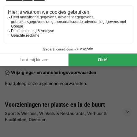
Het gehele jaar, elke dag, open van 08:00 tot 18:00
Huisdieren
Huisdieren niet toegestaan.
Praktische informatie
Aantal staanplaatsen op het park:
3 staanplaatsen
NRA (verhuurregistratienummer):
Wijzigings- en annuleringsvoorwaarden
Raadpleeg onze algemene voorwaarden.
Voorzieningen ter plaatse en in de buurt
Sport & Wellnes, Winkels & Restaurants, Verhuur &
Faciliteiten, Diversen