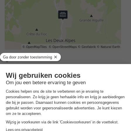
Adres
Chem. de la Claparelle - 38860 Les 2 Alpes, Frankrijk
ALGEMENE INFORMATIE
Openingstijden en seizoensduur
Het gehele jaar
Openingstijden receptie