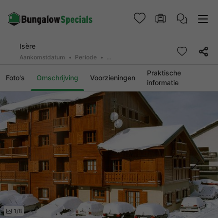
Isère
Aankomstdatum
Periode
2 deelnemers, 0 huisdier
Praktische
Foto's
Omschrijving
Voorzieningen
informatie
1/8