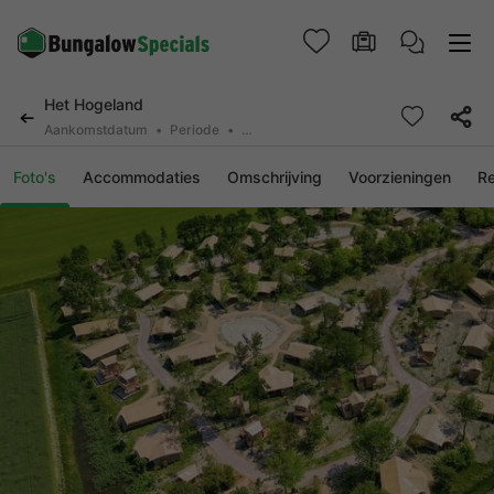
Het Hogeland
Aankomstdatum
Periode
2 deelnemers, 0 huisdier
Foto's
Accommodaties
Omschrijving
Voorzieningen
R