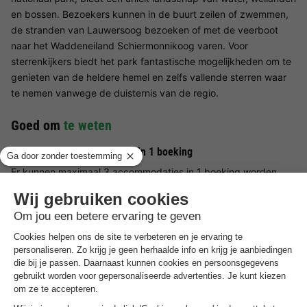
en bossen. Bezoekers kunnen in de buurt zeilen of zwemmen,
de stranden van Lauwersoog bezoeken of met de veerboot
naar het Waddeneiland Schiermonnikoog varen. Voor
sterrenkijkers biedt het park fantastische mogelijkheden om te
genieten van de heldere hemel en zelfs vallende sterren waar
te nemen vanwege de duisternis van de regio.
Goed om
te weten
Maximaal 3 accommodaties in 1 boeking
Er kunnen maximaal 3 accommodaties in 1 boeking worden
geboekt. Meer accommodaties in 1 boeking is een
mogelijkheid.
Voorkeuren
Voor voorkeuren zoals bijvoorbeeld de ligging van je
accommodatie kun je contact opnemen met de aanbieder.
Reserveren meerdere accommodaties