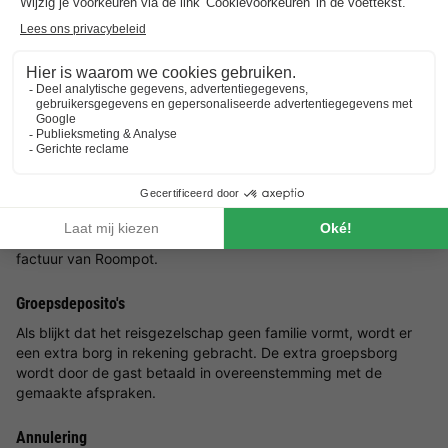
Reserveringen met meerdere accommodaties zijn pas
gegarandeerd wanneer u een factuur vanuit het park ontvangt.
8-persoons Safaritent 6-8
De 8-persoons Safaritent 6-8 bestaat uit 2 safaritenten waar je
met 8 personen kunt overnachten. De tenten liggen naast
elkaar.
Waarborgsom
Voor elke accommodatie wordt er een waarborgsom in
rekening gebracht. De waarborgsom kunt u vinden op de
factuur van Roompot.
Groepsdeposito's
Als blijkt dat het reisgezelschap geen familie vormt, wordt er
een extra borg in rekening gebracht. De extra groepsborg
wordt door de gast betaald in overeenstemming met de
gemaakte afspraken.
Annulering