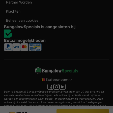
Partner Worden
Klachten
Beheer van cookies
BungalowSpecials is aangesloten bij
Betaalmogelijkheden
Taal veranderen
Door te boeken bij BungalowSpecials profiteer je van meer dan 20 jaar ervaring en
een ruim aanbod aan vakantieverblijven. Alle prijzen zijn actuele vanaf prijzen en
worden per accommodatie o.b.v. plaats- en beschikbaarheid weergegeven. Deze
prijzen zijn inclusief btw en exclusief reserveringskosten, verplichte toeslagen per
persoon (per nacht) en eventuele toeristenbelasting. Door middel van cookies willen
wij je zo goed mogelijk van dienst zijn.