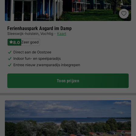
Ferienhauspark Asgard im Damp
Sleeswijk-holstein
,
Vochtig
Kaart
8.0
Zeer goed
Direct aan de Oostzee
Indoor fun- en speelparadijs
Entree nieuw zwemparadijs inbegrepen
Toon prijzen