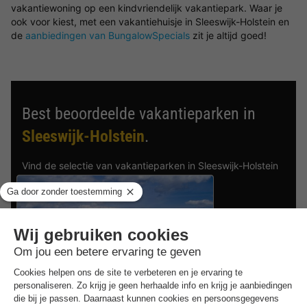
vakantiewoning op een kindvriendelijk vakantiepark. Waar je
ook voor kiest, met een vakantiehuisje in Sleeswijk-Holstein en
de
aanbiedingen van BungalowSpecials
zit je altijd goed!
Best beoordeelde vakantieparken in
Sleeswijk-Holstein
.
Vind de selectie van vakantieparken in Sleeswijk-Holstein
met de beste reviews.