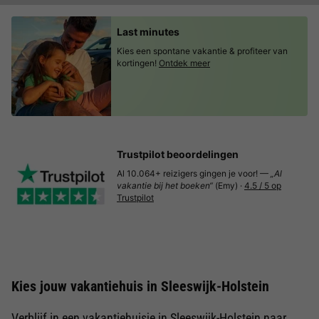
Last minutes
Kies een spontane vakantie & profiteer van
kortingen!
Ontdek meer
Trustpilot beoordelingen
Al 10.064+ reizigers gingen je voor! —
„Al
vakantie bij het boeken“
(Emy) ·
4.5 / 5 op
Trustpilot
Kies jouw vakantiehuis in Sleeswijk-Holstein
Verblijf in een vakantiehuisje in Sleeswijk-Holstein naar