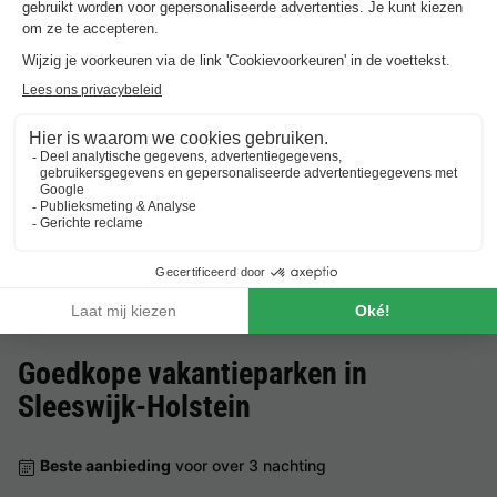
Landal Travemünde
Sleeswijk-holstein
,
Travemunde
8.1
Zeer goed
APPARTEMENT 4
Aanbevolen
€ 179
prijs:
personen
€ 139
-22%
Van 7 tot 10 dec, 3
nachten, Vanaf
Goedkope vakantieparken in
Sleeswijk-Holstein
Beste aanbieding
voor over 3 nachting