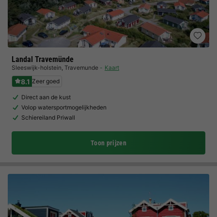
Landal Travemünde
Sleeswijk-holstein
,
Travemunde
Kaart
8.1
Zeer goed
Direct aan de kust
Volop watersportmogelijkheden
Schiereiland Priwall
Toon prijzen