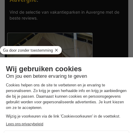
Vind de selectie van vakantieparken in Auvergne met de
beste reviews.
Vodatent Charmecamping Domaine Bleu Celeste
Auvergne
,
Couleuvre
Safaritent 4 personen
€ 235
Van 9 tot 12 sep, 3 nachten,
Vanaf