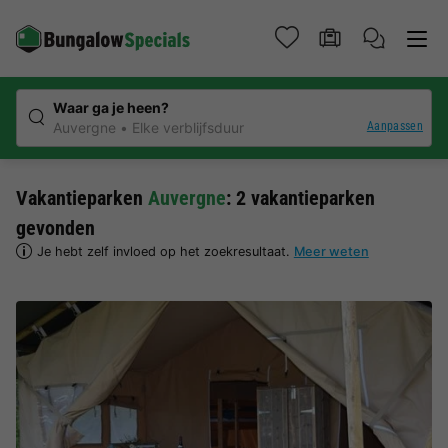
Waar ga je heen?
Aanpassen
Auvergne
Elke verblijfsduur
Vakantieparken
Auvergne
: 2 vakantieparken
gevonden
Je hebt zelf invloed op het zoekresultaat.
Meer weten