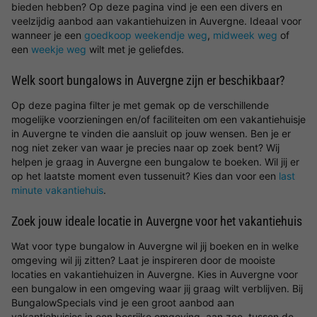
bieden hebben? Op deze pagina vind je een een divers en
veelzijdig aanbod aan vakantiehuizen in Auvergne. Ideaal voor
wanneer je een
goedkoop weekendje weg
,
midweek weg
of
een
weekje weg
wilt met je geliefdes.
Welk soort bungalows in Auvergne zijn er beschikbaar?
Op deze pagina filter je met gemak op de verschillende
mogelijke voorzieningen en/of faciliteiten om een vakantiehuisje
in Auvergne te vinden die aansluit op jouw wensen. Ben je er
nog niet zeker van waar je precies naar op zoek bent? Wij
helpen je graag in Auvergne een bungalow te boeken. Wil jij er
op het laatste moment even tussenuit? Kies dan voor een
last
minute vakantiehuis
.
Zoek jouw ideale locatie in Auvergne voor het vakantiehuis
Wat voor type bungalow in Auvergne wil jij boeken en in welke
omgeving wil jij zitten? Laat je inspireren door de mooiste
locaties en vakantiehuizen in Auvergne. Kies in Auvergne voor
een bungalow in een omgeving waar jij graag wilt verblijven. Bij
BungalowSpecials vind je een groot aanbod aan
vakantiehuisjes in een bosrijke omgeving, aan zee, tussen de