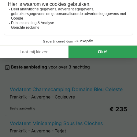
Goedkope vakantieparken in
Auvergne
Beste aanbieding
voor over 3 nachting
Vodatent Charmecamping Domaine Bleu Celeste
Frankrijk
-
Auvergne
-
Couleuvre
€ 235
Beste aanbieding
Vodatent Minicamping Sous les Cloches
Frankrijk
-
Auvergne
-
Terjat