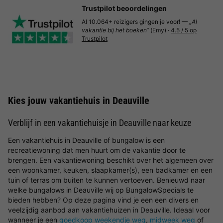
Trustpilot beoordelingen
Al 10.064+ reizigers gingen je voor! —
„Al
vakantie bij het boeken“
(Emy) ·
4.5 / 5 op
Trustpilot
Kies jouw vakantiehuis in Deauville
Verblijf in een vakantiehuisje in Deauville naar keuze
Een vakantiehuis in Deauville of bungalow is een
recreatiewoning dat men huurt om de vakantie door te
brengen. Een vakantiewoning beschikt over het algemeen over
een woonkamer, keuken, slaapkamer(s), een badkamer en een
tuin of terras om buiten te kunnen vertoeven. Benieuwd naar
welke bungalows in Deauville wij op BungalowSpecials te
bieden hebben? Op deze pagina vind je een een divers en
veelzijdig aanbod aan vakantiehuizen in Deauville. Ideaal voor
wanneer je een
goedkoop weekendje weg
,
midweek weg
of