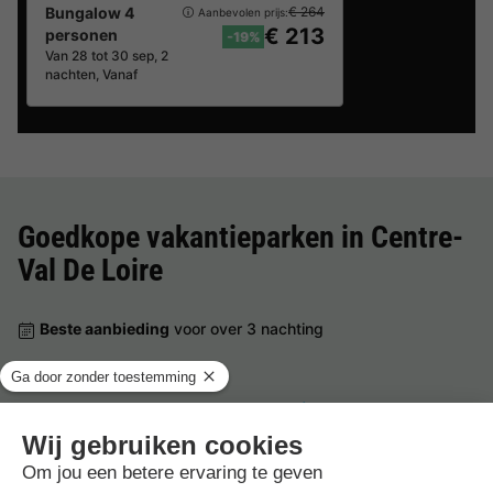
Bungalow 4
€ 264
Aanbevolen prijs:
€ 213
personen
-19%
Van 28 tot 30 sep, 2
nachten, Vanaf
Goedkope vakantieparken in
Centre-
Val De Loire
Beste aanbieding
voor over 3 nachting
Center Parcs Les Hauts de Bruyères
Frankrijk
-
Centre-val de loire
-
Chaumont sur tharonne
€ 360
Beste aanbieding
-19%