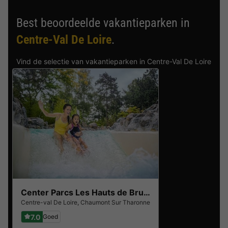
Best beoordeelde vakantieparken in
Centre-Val De Loire
.
Vind de selectie van vakantieparken in Centre-Val De Loire
met de beste reviews.
Center Parcs Les Hauts de Bruyères
Centre-val De Loire
,
Chaumont Sur Tharonne
7.0
Goed