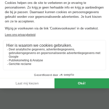
€ 291
Vakantieparken met zwembad in
Centre-Val De Loire
Beste aanbieding
voor over 3 nachting
Center Parcs Les Hauts de Bruyères
Frankrijk
-
Centre-val de loire
-
Chaumont sur tharonne
€ 360
Beste aanbieding
-19%
€ 291