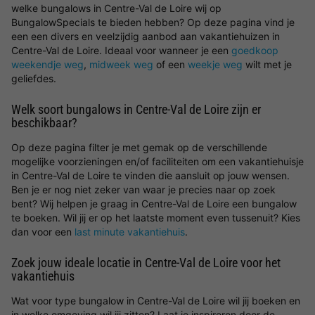
welke bungalows in Centre-Val de Loire wij op
BungalowSpecials te bieden hebben? Op deze pagina vind je
een een divers en veelzijdig aanbod aan vakantiehuizen in
Centre-Val de Loire. Ideaal voor wanneer je een
goedkoop
weekendje weg
,
midweek weg
of een
weekje weg
wilt met je
geliefdes.
Welk soort bungalows in Centre-Val de Loire zijn er
beschikbaar?
Op deze pagina filter je met gemak op de verschillende
mogelijke voorzieningen en/of faciliteiten om een vakantiehuisje
in Centre-Val de Loire te vinden die aansluit op jouw wensen.
Ben je er nog niet zeker van waar je precies naar op zoek
bent? Wij helpen je graag in Centre-Val de Loire een bungalow
te boeken. Wil jij er op het laatste moment even tussenuit? Kies
dan voor een
last minute vakantiehuis
.
Zoek jouw ideale locatie in Centre-Val de Loire voor het
vakantiehuis
Wat voor type bungalow in Centre-Val de Loire wil jij boeken en
in welke omgeving wil jij zitten? Laat je inspireren door de