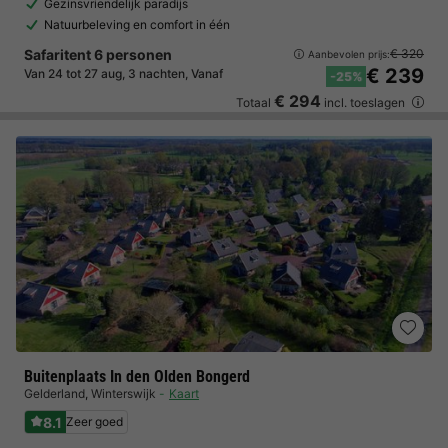
Gezinsvriendelijk paradijs
Natuurbeleving en comfort in één
Safaritent 6 personen
€ 320
Aanbevolen prijs:
€ 239
Van 24 tot 27 aug, 3 nachten, Vanaf
-25%
€ 294
Totaal
incl. toeslagen
Buitenplaats In den Olden Bongerd
Gelderland
,
Winterswijk
Kaart
8.1
Zeer goed