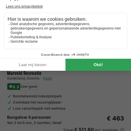
Marveld Recreatie
Gelderland
,
Groenlo
Kaart
8.3
Zeer goed
Bommelwereld indoorpretpark
Zwembad met reuzenglijbaan
Luxe vakantiepark met wellness
Bungalow 4 personen
€ 463
Van 3 tot 6 nov, 3 nachten, Vanaf
€ 511,80
Totaal
incl. toeslagen