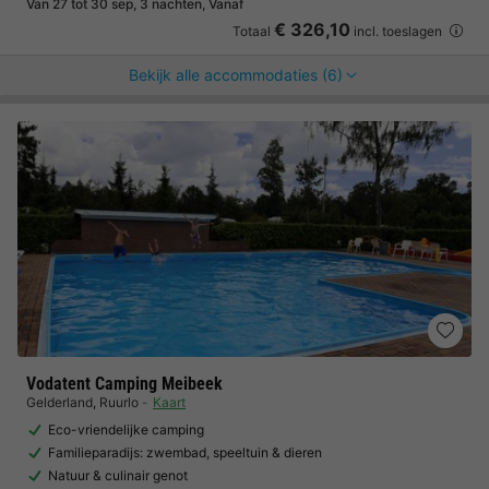
Van 27 tot 30 sep, 3 nachten, Vanaf
€ 326,10
Totaal
incl. toeslagen
Bekijk alle accommodaties (6)
Vodatent Camping Meibeek
Gelderland
,
Ruurlo
Kaart
Eco-vriendelijke camping
Familieparadijs: zwembad, speeltuin & dieren
Natuur & culinair genot