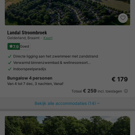
Landal Stroombroek
Gelderland
,
Braamt
Kaart
7.9
Goed
Directe ligging aan het zwemmeer met zandstrand
Verwarmd binnenzwembad & wellnessresort…
Indoorspeelparadijs
Bungalow 4 personen
€ 179
Van 4 tot 7 dec, 3 nachten, Vanaf
€ 259
Totaal
incl. toeslagen
Bekijk alle accommodaties (14)