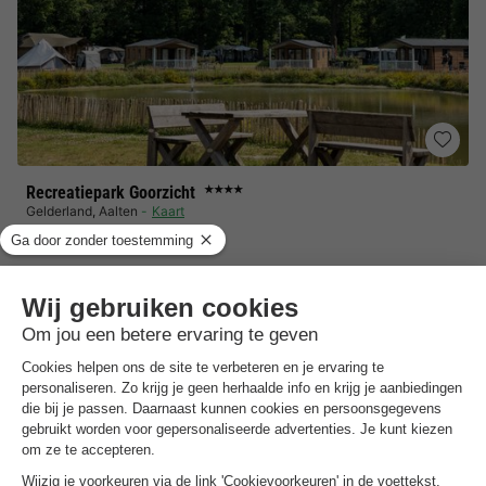
Recreatiepark Goorzicht
★★★★
Gelderland
,
Aalten
Kaart
8.5
Zeer goed
Gevarieerde kinderactiviteiten
Groot zwembad
Natuurgebied nabij
Chalet 4 personen
€ 350
Aanbevolen prijs:
€ 245
Van 28 tot 31 aug, 3 nachten, Vanaf
-30%
€ 272,80
Totaal
incl. toeslagen
Bekijk alle accommodaties (8)