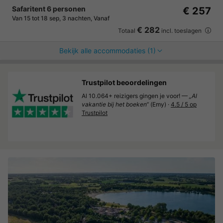
Safaritent 6 personen
€ 257
Van 15 tot 18 sep, 3 nachten, Vanaf
€ 282
Totaal
incl. toeslagen
Bekijk alle accommodaties (1)
Trustpilot beoordelingen
Al 10.064+ reizigers gingen je voor! —
„Al
vakantie bij het boeken“
(Emy) ·
4.5 / 5 op
Trustpilot