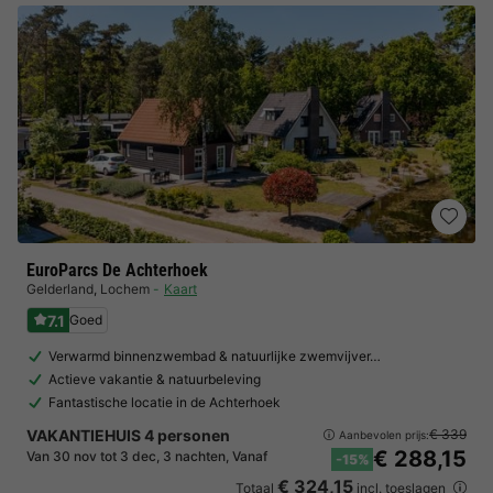
EuroParcs De Achterhoek
Gelderland
,
Lochem
Kaart
7.1
Goed
Verwarmd binnenzwembad & natuurlijke zwemvijver…
Actieve vakantie & natuurbeleving
Fantastische locatie in de Achterhoek
VAKANTIEHUIS 4 personen
€ 339
Aanbevolen prijs:
€ 288,15
Van 30 nov tot 3 dec, 3 nachten, Vanaf
-15%
€ 324,15
Totaal
incl. toeslagen