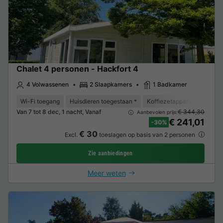
Chalet 4 personen - Hackfort 4
4 Volwassenen
2 Slaapkamers
1 Badkamer
Wi-Fi toegang
Huisdieren toegestaan *
Koffiezetapparaat
Vriez
Van 7 tot 8 dec, 1 nacht, Vanaf
€ 344,30
Aanbevolen prijs:
€ 241,01
-30%
€ 30
Excl.
toeslagen op basis van 2 personen
Zie aanbiedingen
Meer weten