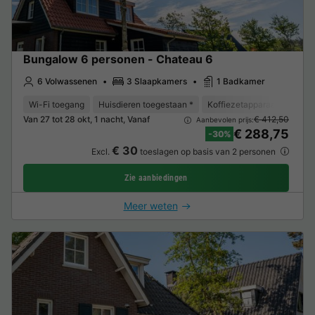
Bungalow 6 personen - Chateau 6
6 Volwassenen
3 Slaapkamers
1 Badkamer
Wi-Fi toegang
Huisdieren toegestaan *
Koffiezetapparaat
Vaat
Van 27 tot 28 okt, 1 nacht, Vanaf
€ 412,50
Aanbevolen prijs:
€ 288,75
-30%
€ 30
Excl.
toeslagen op basis van 2 personen
Zie aanbiedingen
Meer weten