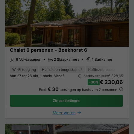
Chalet 6 personen - Boekhorst 6
6 Volwassenen
2 Slaapkamers
1 Badkamer
Wi-Fi toegang
Huisdieren toegestaan *
Koffiezetapparaat
Vriez
Van 27 tot 28 okt, 1 nacht, Vanaf
€ 328,65
Aanbevolen prijs:
€ 230,06
-30%
€ 30
Excl.
toeslagen op basis van 2 personen
Zie aanbiedingen
Meer weten