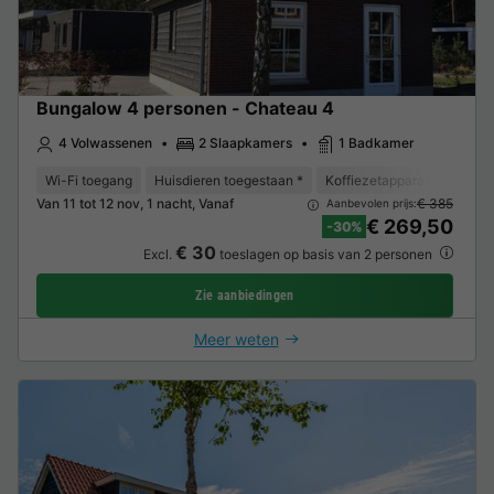
Bungalow 4 personen - Chateau 4
4 Volwassenen
2 Slaapkamers
1 Badkamer
Wi-Fi toegang
Huisdieren toegestaan *
Koffiezetapparaat
Vaat
Van 11 tot 12 nov, 1 nacht, Vanaf
€ 385
Aanbevolen prijs:
€ 269,50
-30%
€ 30
Excl.
toeslagen op basis van 2 personen
Zie aanbiedingen
Meer weten