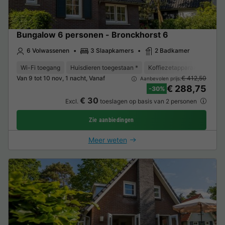
Bungalow 6 personen - Bronckhorst 6
6 Volwassenen
3 Slaapkamers
2 Badkamer
Wi-Fi toegang
Huisdieren toegestaan *
Koffiezetapparaat
Vaat
Van 9 tot 10 nov, 1 nacht, Vanaf
€ 412,50
Aanbevolen prijs:
€ 288,75
-30%
€ 30
Excl.
toeslagen op basis van 2 personen
Zie aanbiedingen
Meer weten