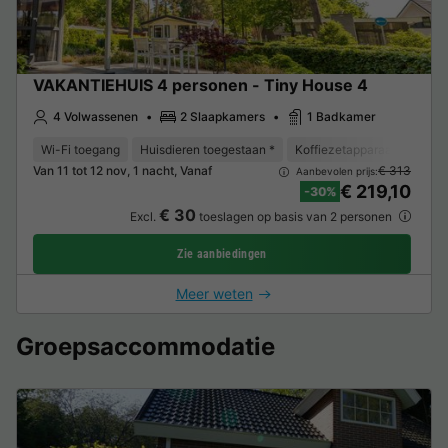
VAKANTIEHUIS 4 personen - Tiny House 4
4 Volwassenen
2 Slaapkamers
1 Badkamer
Wi-Fi toegang
Huisdieren toegestaan *
Koffiezetapparaat
Tuin
Van 11 tot 12 nov, 1 nacht, Vanaf
€ 313
Aanbevolen prijs:
€ 219,10
-30%
€ 30
Excl.
toeslagen op basis van 2 personen
Zie aanbiedingen
Meer weten
Groepsaccommodatie