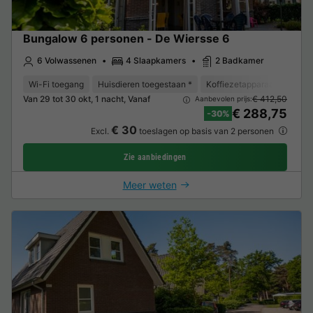
Bungalow 6 personen - De Wiersse 6
6 Volwassenen
4 Slaapkamers
2 Badkamer
Wi-Fi toegang
Huisdieren toegestaan *
Koffiezetapparaat
Vaat
Van 29 tot 30 okt, 1 nacht, Vanaf
€ 412,50
Aanbevolen prijs:
€ 288,75
-30%
€ 30
Excl.
toeslagen op basis van 2 personen
Zie aanbiedingen
Meer weten