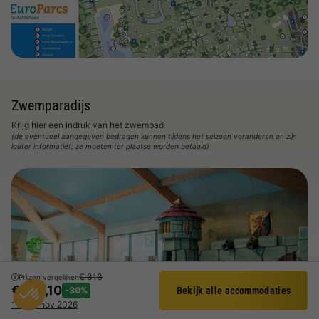
Zwemparadijs
Krijg hier een indruk van het zwembad
(de eventueel aangegeven bedragen kunnen tijdens het seizoen veranderen en zijn
louter informatief; ze moeten ter plaatse worden betaald)
€ 313
Prijzen vergelijken
€ 219,10
-30%
Bekijk alle accommodaties
Filter
11 - 12 nov 2026