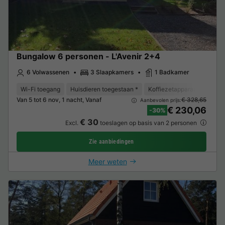
Bungalow 6 personen - L'Avenir 2+4
6 Volwassenen
3 Slaapkamers
1 Badkamer
Wi-Fi toegang
Huisdieren toegestaan *
Koffiezetapparaat
Vriez
Van 5 tot 6 nov, 1 nacht, Vanaf
€ 328,65
Aanbevolen prijs:
€ 230,06
-30%
€ 30
Excl.
toeslagen op basis van 2 personen
Zie aanbiedingen
Meer weten