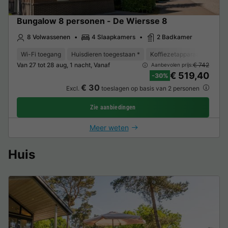
Bungalow 8 personen - De Wiersse 8
8 Volwassenen
4 Slaapkamers
2 Badkamer
Wi-Fi toegang
Huisdieren toegestaan *
Koffiezetapparaat
Vaat
Van 27 tot 28 aug, 1 nacht, Vanaf
€ 742
Aanbevolen prijs:
€ 519,40
-30%
€ 30
Excl.
toeslagen op basis van 2 personen
Zie aanbiedingen
Meer weten
Huis