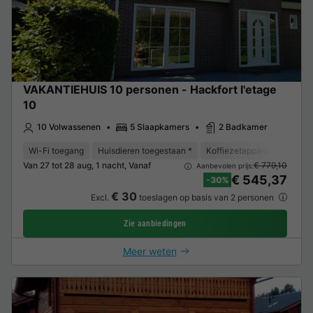
VAKANTIEHUIS 10 personen - Hackfort l'etage
10
10 Volwassenen
5 Slaapkamers
2 Badkamer
Wi-Fi toegang
Huisdieren toegestaan *
Koffiezetapparaat
Vaat
Van 27 tot 28 aug, 1 nacht, Vanaf
€ 779,10
Aanbevolen prijs:
€ 545,37
-30%
€ 30
Excl.
toeslagen op basis van 2 personen
Zie aanbiedingen
Meer weten