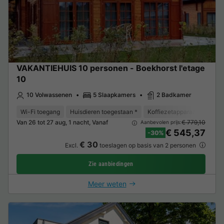
VAKANTIEHUIS 10 personen - Boekhorst l'etage
10
10 Volwassenen
5 Slaapkamers
2 Badkamer
Wi-Fi toegang
Huisdieren toegestaan *
Koffiezetapparaat
Vaat
Van 26 tot 27 aug, 1 nacht, Vanaf
€ 779,10
Aanbevolen prijs:
€ 545,37
-30%
€ 30
Excl.
toeslagen op basis van 2 personen
Zie aanbiedingen
Meer weten