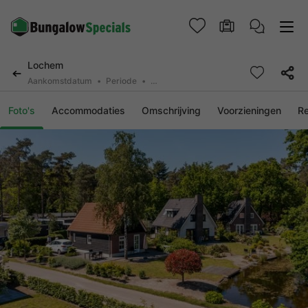
Lochem
Aankomstdatum
Periode
2 deelnemers, 0 huisdier
Foto's
Accommodaties
Omschrijving
Voorzieningen
R