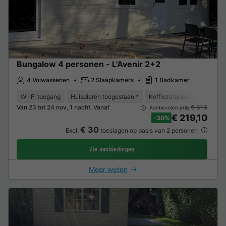
Bungalow 4 personen - L'Avenir 2+2
4 Volwassenen
2 Slaapkamers
1 Badkamer
Wi-Fi toegang
Huisdieren toegestaan *
Koffiezetapparaat
Vaat
Van 23 tot 24 nov, 1 nacht, Vanaf
€ 313
Aanbevolen prijs:
€ 219,10
-30%
€ 30
Excl.
toeslagen op basis van 2 personen
Zie aanbiedingen
Meer weten