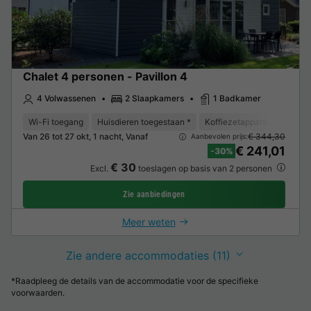
Chalet 4 personen - Pavillon 4
4 Volwassenen
2 Slaapkamers
1 Badkamer
Wi-Fi toegang
Huisdieren toegestaan *
Koffiezetapparaat
Vriez
Van 26 tot 27 okt, 1 nacht, Vanaf
€ 344,30
Aanbevolen prijs:
€ 241,01
-30%
€ 30
Excl.
toeslagen op basis van 2 personen
Zie aanbiedingen
Meer weten
Zie andere accommodaties (11)
*Raadpleeg de details van de accommodatie voor de specifieke
voorwaarden.