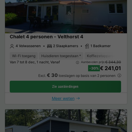
Chalet 4 personen - Velthorst 4
4 Volwassenen
2 Slaapkamers
1 Badkamer
Wi-Fi toegang
Huisdieren toegestaan *
Koffiezetapparaat
Vaat
Van 7 tot 8 dec, 1 nacht, Vanaf
€ 344,30
Aanbevolen prijs:
€ 241,01
-30%
€ 30
Excl.
toeslagen op basis van 2 personen
Zie aanbiedingen
Meer weten