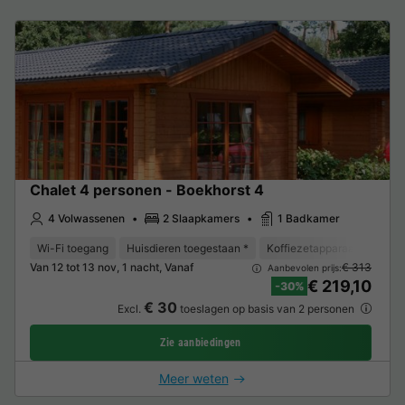
Chalet 4 personen - Boekhorst 4
4 Volwassenen
2 Slaapkamers
1 Badkamer
Wi-Fi toegang
Huisdieren toegestaan *
Koffiezetapparaat
Vaat
Van 12 tot 13 nov, 1 nacht, Vanaf
€ 313
Aanbevolen prijs:
€ 219,10
-30%
€ 30
Excl.
toeslagen op basis van 2 personen
Zie aanbiedingen
Meer weten