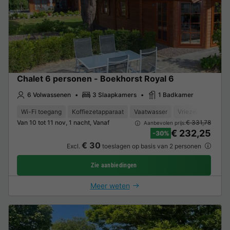
Chalet 6 personen - Boekhorst Royal 6
6 Volwassenen
3 Slaapkamers
1 Badkamer
Wi-Fi toegang
Koffiezetapparaat
Vaatwasser
Vriezer
Koelka
Van 10 tot 11 nov, 1 nacht, Vanaf
€ 331,78
Aanbevolen prijs:
€ 232,25
-30%
€ 30
Excl.
toeslagen op basis van 2 personen
Zie aanbiedingen
Meer weten