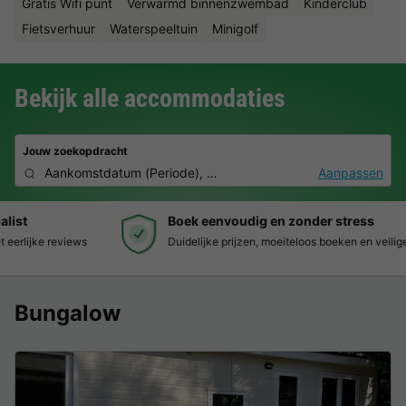
Gratis Wifi punt
Verwarmd binnenzwembad
Kinderclub
Fietsverhuur
Waterspeeltuin
Minigolf
Bekijk alle accommodaties
Jouw zoekopdracht
Aankomstdatum
(
Periode
),
2 deelnemers, 0 huisdier
Aanpassen
Boek eenvoudig en zonder stress
Duidelijke prijzen, moeiteloos boeken en veilige betaalomgeving
Bungalow