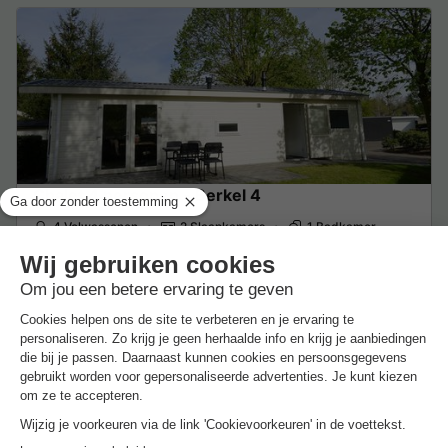
Chalet 4 personen - Berkel 4
4 Volwassenen
2 Slaapkamers
1 Badkamer
Wi-Fi toegang
Huisdieren toegestaan *
Koffiezetapparaat
Vriez
Van 3 tot 4 nov, 1 nacht, Vanaf
€ 313
Aanbevolen prijs:
€ 219,10
-30%
€ 30
Excl.
toeslagen op basis van 2 personen
Zie aanbiedingen
Meer weten