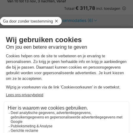
Van 10 tot 13 nov, 3 nachten, Vanaf
€ 311,78
Totaal
incl. toeslagen
Bekijk alle accommodaties (6)
Landal Vakantiepark Boomhiemke
Friesland
,
Hollum
Kaart
8.2
Zeer goed
Familiepark