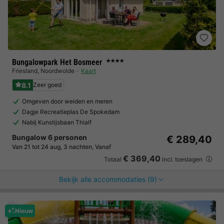
Bungalowpark Het Bosmeer
★★★★
Friesland
,
Noordwolde
Kaart
8.1
Zeer goed
Omgeven door weiden en meren
Dagje Recreatieplas De Spokedam
Nabij Kunstijsbaan Thialf
Bungalow 6 personen
€ 289,40
Van 21 tot 24 aug, 3 nachten, Vanaf
€ 369,40
Totaal
incl. toeslagen
Bekijk alle accommodaties (9)
Nieuw