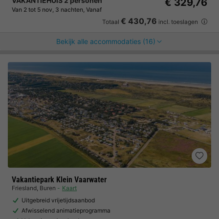
VAKANTIEHUIS 2 personen
€ 329,76
Van 2 tot 5 nov, 3 nachten, Vanaf
€ 430,76
Totaal
incl. toeslagen
Bekijk alle accommodaties (16)
Vakantiepark Klein Vaarwater
Friesland
,
Buren
Kaart
Uitgebreid vrijetijdsaanbod
Afwisselend animatieprogramma