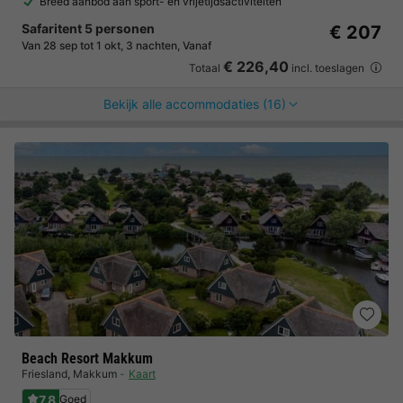
Breed aanbod aan sport- en vrijetijdsactiviteiten
Safaritent 5 personen
€ 207
Van 28 sep tot 1 okt, 3 nachten, Vanaf
€ 226,40
Totaal
incl. toeslagen
Bekijk alle accommodaties (16)
Beach Resort Makkum
Friesland
,
Makkum
Kaart
7.8
Goed