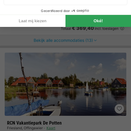
Strand op loopafstand
Veel voorzieningen
Chalet 4 personen
€ 310
Van 17 tot 20 nov, 3 nachten, Vanaf
€ 369,40
Totaal
incl. toeslagen
Bekijk alle accommodaties (13)
RCN Vakantiepark De Potten
Friesland
,
Offingawier
Kaart