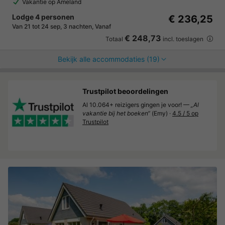
Vakantie op Ameland
Lodge 4 personen
€ 236,25
Van 21 tot 24 sep, 3 nachten, Vanaf
€ 248,73
Totaal
incl. toeslagen
Bekijk alle accommodaties (19)
Trustpilot beoordelingen
Al 10.064+ reizigers gingen je voor! —
„Al
vakantie bij het boeken“
(Emy) ·
4.5 / 5 op
Trustpilot