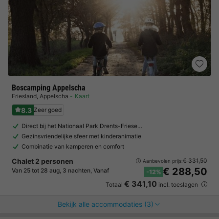
Boscamping Appelscha
Friesland
,
Appelscha
Kaart
8.3
Zeer goed
Direct bij het Nationaal Park Drents-Friese…
Gezinsvriendelijke sfeer met kinderanimatie
Combinatie van kamperen en comfort
Chalet 2 personen
€ 331,50
Aanbevolen prijs:
€ 288,50
Van 25 tot 28 aug, 3 nachten, Vanaf
-12%
€ 341,10
Totaal
incl. toeslagen
Bekijk alle accommodaties (3)