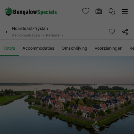
Noardeast-fryslân
Aankomstdatum
Periode
2 deelnemers, 0 huisdier
Foto's
Accommodaties
Omschrijving
Voorzieningen
R