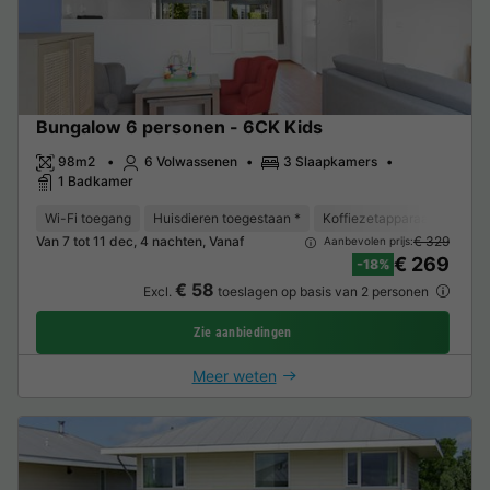
Bungalow 6 personen - 6CK Kids
98m2
6 Volwassenen
3 Slaapkamers
1 Badkamer
Wi-Fi toegang
Huisdieren toegestaan *
Koffiezetapparaat
Vaat
Van 7 tot 11 dec, 4 nachten, Vanaf
€ 329
Aanbevolen prijs:
€ 269
-18%
€ 58
Excl.
toeslagen op basis van 2 personen
Zie aanbiedingen
Meer weten