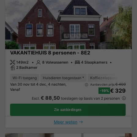
VAKANTIEHUIS 8 personen - 8E2
149m2
8 Volwassenen
4 Slaapkamers
2 Badkamer
Wi-Fi toegang
Huisdieren toegestaan *
Koffiezetapparaat
Vaat
Van 30 nov tot 4 dec, 4 nachten,
€ 409
Aanbevolen prijs:
Vanaf
€ 329
-19%
€ 88,50
Excl.
toeslagen op basis van 2 personen
Zie aanbiedingen
Meer weten