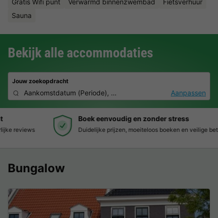
Gratis Wifi punt
Verwarmd binnenzwembad
Fietsverhuur
Sauna
Bekijk alle accommodaties
Jouw zoekopdracht
Aankomstdatum
(
Periode
),
2 deelnemers, 0 huisdier
Aanpassen
Boek eenvoudig en zonder stress
Duidelijke prijzen, moeiteloos boeken en veilige betaalomgeving
Bungalow