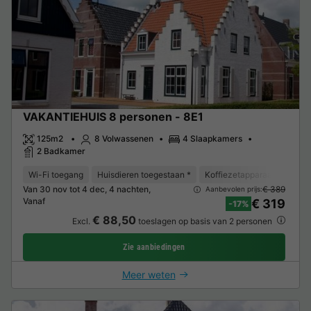
VAKANTIEHUIS 8 personen - 8E1
125m2
8 Volwassenen
4 Slaapkamers
2 Badkamer
Wi-Fi toegang
Huisdieren toegestaan *
Koffiezetapparaat
Vaat
Van 30 nov tot 4 dec, 4 nachten,
€ 389
Aanbevolen prijs:
Vanaf
€ 319
-17%
€ 88,50
Excl.
toeslagen op basis van 2 personen
Zie aanbiedingen
Meer weten