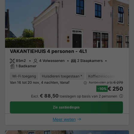
VAKANTIEHUIS 4 personen - 4L1
85m2
4 Volwassenen
2 Slaapkamers
1 Badkamer
Wi-Fi toegang
Huisdieren toegestaan *
Koffiezetapparaat
Vaat
Van 16 tot 20 nov, 4 nachten, Vanaf
€ 279
Aanbevolen prijs:
€ 250
-10%
€ 88,50
Excl.
toeslagen op basis van 2 personen
Zie aanbiedingen
Meer weten