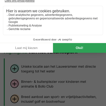
Zie andere accommodaties (2)
*Raadpleeg de details van de accommodatie voor de specifieke
voorwaarden.
Over Landal Esonstad
Ontdek meer over het park en de bezienswaardigheden
in de buurt.
Highlights
van het vakantiepark
Unieke locatie aan het Lauwersmeer met directe
toegang tot het water
Binnen- & buitenplezier voor kinderen met
animatie & Bollo Club
Breed aanbod aan sport- en vrijetijdsactiviteiten,
inclusief golf en bootverhuur