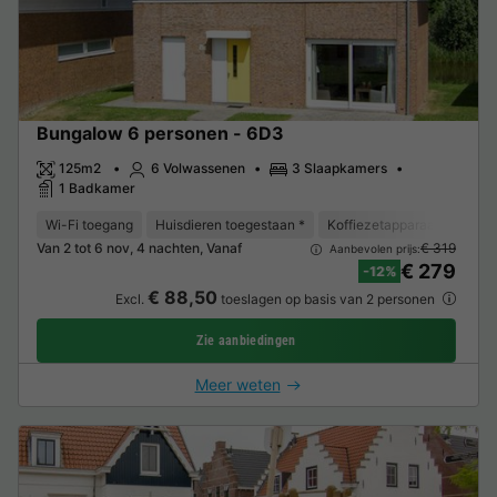
Bungalow 6 personen - 6D3
125m2
6 Volwassenen
3 Slaapkamers
1 Badkamer
Wi-Fi toegang
Huisdieren toegestaan *
Koffiezetapparaat
Vaat
Van 2 tot 6 nov, 4 nachten, Vanaf
€ 319
Aanbevolen prijs:
€ 279
-12%
€ 88,50
Excl.
toeslagen op basis van 2 personen
Zie aanbiedingen
Meer weten