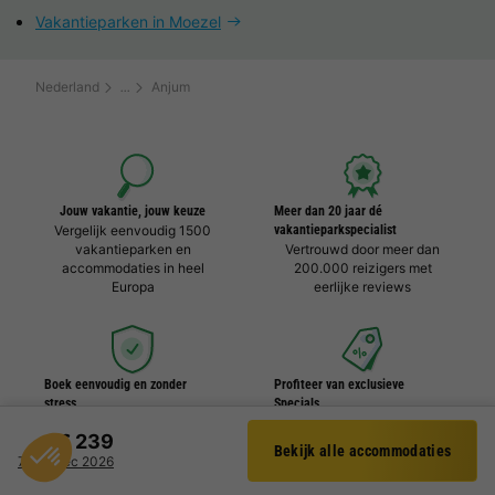
Vakantieparken in Moezel
Nederland
Anjum
Jouw vakantie, jouw keuze
Meer dan 20 jaar dé
Vergelijk eenvoudig 1500
vakantieparkspecialist
vakantieparken en
Vertrouwd door meer dan
accommodaties in heel
200.000 reizigers met
Europa
eerlijke reviews
Boek eenvoudig en zonder
Profiteer van exclusieve
stress
Specials
Duidelijke prijzen,
Dagelijks nieuwe deals,
€ 239
moeiteloos boeken en
kortingen en gratis extra's
Bekijk alle accommodaties
Filter
veilige betaalomgeving
7 - 11 dec 2026