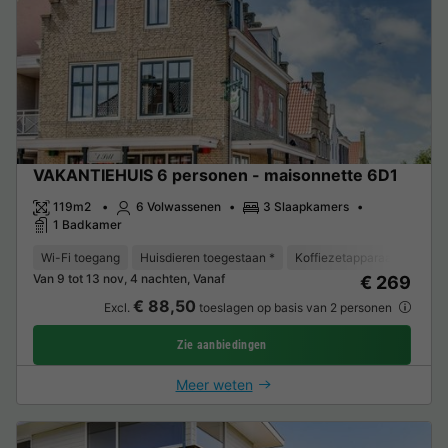
VAKANTIEHUIS 6 personen - maisonnette 6D1
119m2
6 Volwassenen
3 Slaapkamers
1 Badkamer
Wi-Fi toegang
Huisdieren toegestaan *
Koffiezetapparaat
Vaat
Van 9 tot 13 nov, 4 nachten, Vanaf
€ 269
€ 88,50
Excl.
toeslagen op basis van 2 personen
Zie aanbiedingen
Meer weten