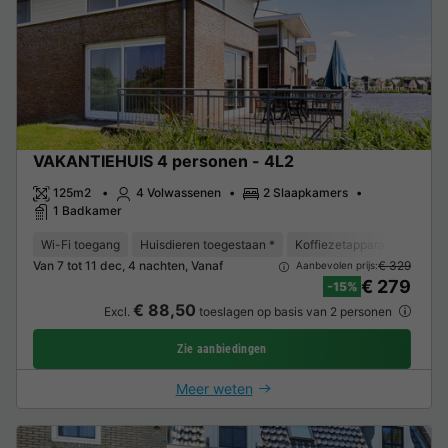
VAKANTIEHUIS 4 personen - 4L2
125m2
4 Volwassenen
2 Slaapkamers
1 Badkamer
Wi-Fi toegang
Huisdieren toegestaan *
Koffiezetapparaat
Vaat
Van 7 tot 11 dec, 4 nachten, Vanaf
€ 329
Aanbevolen prijs:
€ 279
-15%
€ 88,50
Excl.
toeslagen op basis van 2 personen
Zie aanbiedingen
Meer weten