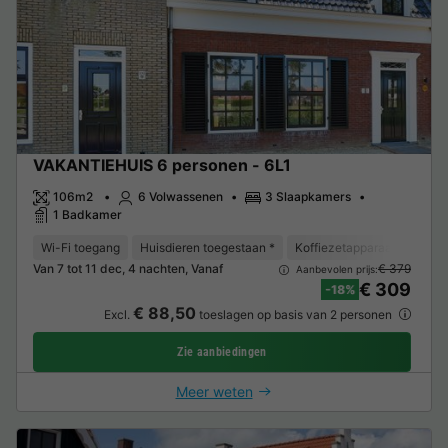
VAKANTIEHUIS 6 personen - 6L1
106m2
6 Volwassenen
3 Slaapkamers
1 Badkamer
Wi-Fi toegang
Huisdieren toegestaan *
Koffiezetapparaat
Vaat
Van 7 tot 11 dec, 4 nachten, Vanaf
€ 379
Aanbevolen prijs:
€ 309
-18%
€ 88,50
Excl.
toeslagen op basis van 2 personen
Zie aanbiedingen
Meer weten