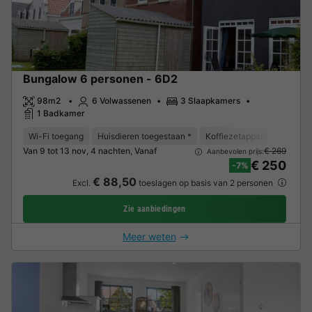
Bungalow 6 personen - 6D2
98m2
6 Volwassenen
3 Slaapkamers
1 Badkamer
Wi-Fi toegang
Huisdieren toegestaan *
Koffiezetapparaat
Vaat
Van 9 tot 13 nov, 4 nachten, Vanaf
€ 269
Aanbevolen prijs:
€ 250
-7%
€ 88,50
Excl.
toeslagen op basis van 2 personen
Zie aanbiedingen
Meer weten