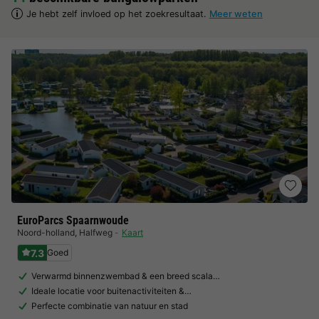
Je hebt zelf invloed op het zoekresultaat.
Meer weten
EuroParcs Spaarnwoude
Noord-holland
,
Halfweg
Kaart
7.3
Goed
Verwarmd binnenzwembad & een breed scala…
Ideale locatie voor buitenactiviteiten &…
Perfecte combinatie van natuur en stad