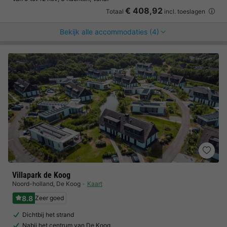
€ 408,92
Totaal
incl. toeslagen
Bekijk alle accommodaties (4)
Villapark de Koog
Noord-holland
,
De Koog
Kaart
8.8
Zeer goed
Dichtbij het strand
Nabij het centrum van De Koog