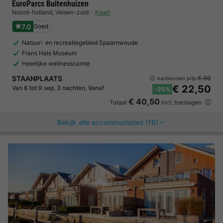
EuroParcs Buitenhuizen
Noord-holland
,
Velsen-zuid
Kaart
7.0
Goed
Natuur- en recreatiegebied Spaarnwoude
Frans Hals Museum
Heerlijke wellnessruimte
STAANPLAATS
€ 30
Aanbevolen prijs:
€ 22,50
Van 6 tot 9 sep, 3 nachten, Vanaf
-25%
€ 40,50
Totaal
incl. toeslagen
Bekijk alle accommodaties (16)