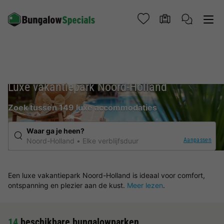
Luxe vakantiepark Noord-Holland
Zoek tussen 149 luxe accommodaties
Waar ga je heen?
Aanpassen
Noord-Holland
Elke verblijfsduur
Een luxe vakantiepark Noord-Holland is ideaal voor comfort,
ontspanning en plezier aan de kust.
Meer lezen
.
14
beschikbare bungalowparken