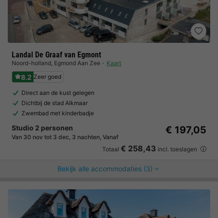
Landal De Graaf van Egmont
Noord-holland
,
Egmond Aan Zee
Kaart
8.2
Zeer goed
Direct aan de kust gelegen
Dichtbij de stad Alkmaar
Zwembad met kinderbadje
Studio 2 personen
€ 197,05
Van 30 nov tot 3 dec, 3 nachten, Vanaf
€ 258,43
Totaal
incl. toeslagen
Bekijk alle accommodaties (3)