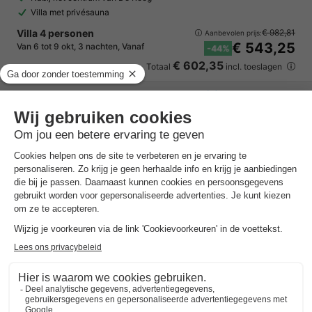
Villa met privésauna
Villa 4 personen
€ 982,81
Aanbevolen prijs:
€ 543,25
Van 6 tot 9 okt, 3 nachten, Vanaf
-44%
€ 602,35
Totaal
incl. toeslagen
Bekijk alle accommodaties (4)
MarinaPark Residence Nieuw Loosdrecht
Noord-holland
,
Loosdrecht
Kaart