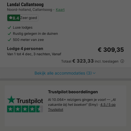
Landal Callantsoog
Noord-holland
,
Callantsoog
Kaart
8.4
Zeer goed
Luxe lodges
Rustig gelegen in de duinen
500 meter van zee
Lodge 4 personen
€ 309,35
Van 1 tot 4 dec, 3 nachten, Vanaf
€ 323,33
Totaal
incl. toeslagen
Bekijk alle accommodaties (3)
Trustpilot beoordelingen
Al 10.064+ reizigers gingen je voor! —
„Al
vakantie bij het boeken“
(Emy) ·
4.5 / 5 op
Trustpilot