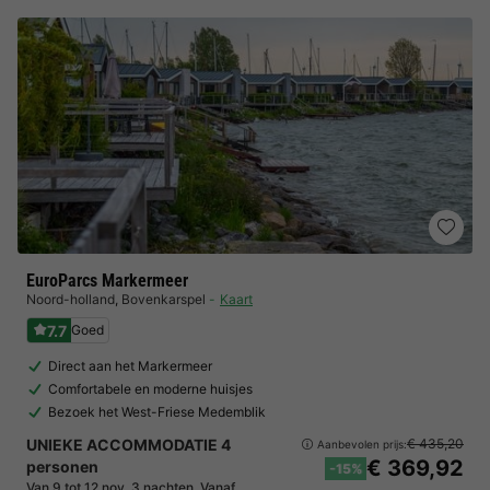
EuroParcs Markermeer
Noord-holland
,
Bovenkarspel
Kaart
7.7
Goed
Direct aan het Markermeer
Comfortabele en moderne huisjes
Bezoek het West-Friese Medemblik
UNIEKE ACCOMMODATIE 4
€ 435,20
Aanbevolen prijs:
€ 369,92
personen
-15%
Van 9 tot 12 nov, 3 nachten, Vanaf