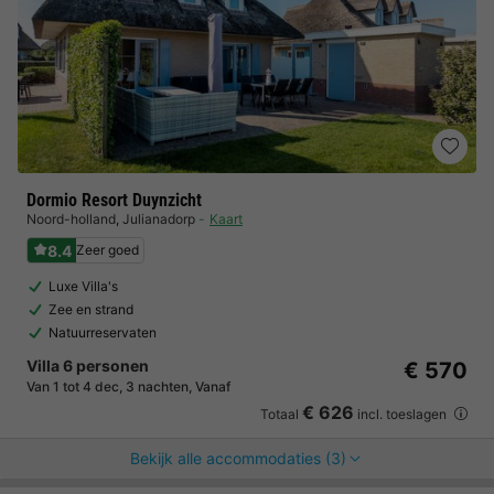
Dormio Resort Duynzicht
Noord-holland
,
Julianadorp
Kaart
8.4
Zeer goed
Luxe Villa's
Zee en strand
Natuurreservaten
Villa 6 personen
€ 570
Van 1 tot 4 dec, 3 nachten, Vanaf
€ 626
Totaal
incl. toeslagen
Bekijk alle accommodaties (3)