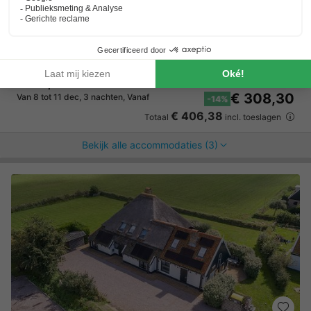
9.0
Uitstekend
Culinair genot in de omgeving
Fiets- en natuurverkenning
Waterparadijs voor watersportliefhebbers
Villa 2 personen
€ 361,70
Aanbevolen prijs:
€ 308,30
Van 8 tot 11 dec, 3 nachten, Vanaf
-14%
€ 406,38
Totaal
incl. toeslagen
Bekijk alle accommodaties (3)