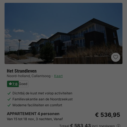
Het Strandleven
Noord-holland
,
Callantsoog
Kaart
7.8
Goed
Dichtbij de kust met volop activiteiten
Familievakantie aan de Noordzeekust
Moderne faciliteiten en comfort
APPARTEMENT 4 personen
€ 536,95
Van 15 tot 18 nov, 3 nachten, Vanaf
€ 583,43
Totaal
incl. toeslagen