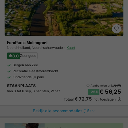
EuroParcs Molengroet
Noord-holland
,
Noord-scharwoude
Kaart
8.0
Zeer goed
Bergen aan Zee
Recreatie Geestmerambacht
Kindvriendelijk park
STAANPLAATS
€ 75
Aanbevolen prijs:
€ 56,25
Van 3 tot 6 sep, 3 nachten, Vanaf
-25%
€ 72,75
Totaal
incl. toeslagen
Bekijk alle accommodaties (16)