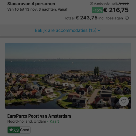
Stacaravan 4 personen
€ 255
Aanbevolen prijs:
€ 216,75
Van 10 tot 13 nov, 3 nachten, Vanaf
-15%
€ 243,75
Totaal
incl. toeslagen
Bekijk alle accommodaties (15)
EuroParcs Poort van Amsterdam
Noord-holland
,
Uitdam
Kaart
7.3
Goed