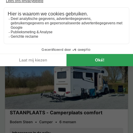
€ 29
Excl.
toeslagen op basis van 2 personen
Zie aanbiedingen
Meer weten
Staanplaats voor camper
STAANPLAATS - Camperplaats comfort
Bodem Steen
Camper
6 mensen
Inbegrepen in de prijs: