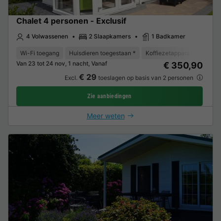
Chalet 4 personen - Exclusif
4 Volwassenen
2 Slaapkamers
1 Badkamer
Wi-Fi toegang
Huisdieren toegestaan *
Koffiezetapparaat
Vaat
Van 23 tot 24 nov, 1 nacht, Vanaf
€ 350,90
€ 29
Excl.
toeslagen op basis van 2 personen
Zie aanbiedingen
Meer weten