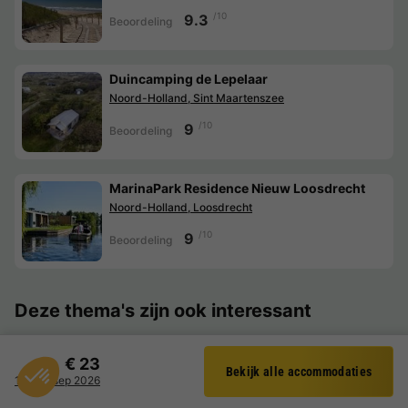
/10
9.3
Beoordeling
Duincamping de Lepelaar
Noord-Holland, Sint Maartenszee
/10
9
Beoordeling
MarinaPark Residence Nieuw Loosdrecht
Noord-Holland, Loosdrecht
/10
9
Beoordeling
Deze thema's zijn ook interessant
EuroParcs aanbiedingen
€ 23
Bekijk alle accommodaties
Filter
14 - 15 sep 2026
Last minute vakantiepark