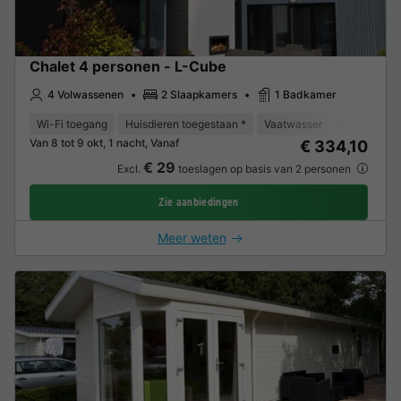
Chalet 4 personen - L-Cube
4 Volwassenen
2 Slaapkamers
1 Badkamer
Wi-Fi toegang
Huisdieren toegestaan *
Vaatwasser
Vriezer
K
Van 8 tot 9 okt, 1 nacht, Vanaf
€ 334,10
€ 29
Excl.
toeslagen op basis van 2 personen
Zie aanbiedingen
Meer weten