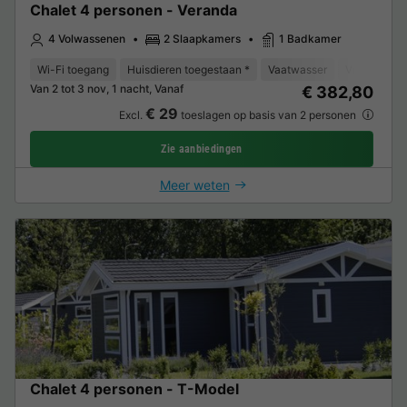
Chalet 4 personen - Veranda
4 Volwassenen
2 Slaapkamers
1 Badkamer
Wi-Fi toegang
Huisdieren toegestaan *
Vaatwasser
Vriezer
K
Van 2 tot 3 nov, 1 nacht, Vanaf
€ 382,80
€ 29
Excl.
toeslagen op basis van 2 personen
Zie aanbiedingen
Meer weten
Chalet 4 personen - T-Model