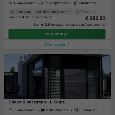
4 Volwassenen
2 Slaapkamers
1 Badkamer
Wi-Fi toegang
Huisdieren toegestaan *
Koffiezetapparaat
Vaat
Van 3 tot 4 dec, 1 nacht, Vanaf
€ 382,80
€ 29
Excl.
toeslagen op basis van 2 personen
Zie aanbiedingen
Meer weten
Chalet 6 personen - L-Cube
6 Volwassenen
3 Slaapkamers
1 Badkamer