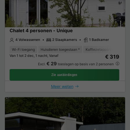
Chalet 4 personen - Unique
4 Volwassenen
2 Slaapkamers
1 Badkamer
Wi-Fi toegang
Huisdieren toegestaan *
Koffiezetapparaat
Vaat
Van 1 tot 2 dec, 1 nacht, Vanaf
€ 319
€ 29
Excl.
toeslagen op basis van 2 personen
Zie aanbiedingen
Meer weten