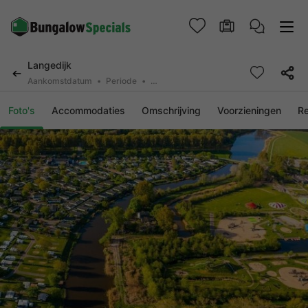
Langedijk
Aankomstdatum
Periode
2 deelnemers, 0 huisdier
Foto's
Accommodaties
Omschrijving
Voorzieningen
R