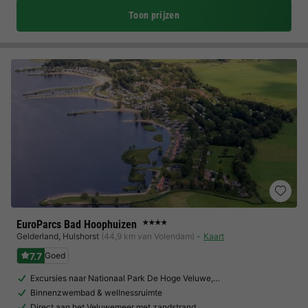
Toon prijzen
EuroParcs Bad Hoophuizen
★★★★
Gelderland
,
Hulshorst
(44,9 km van Volendam)
Kaart
7.7
Goed
Excursies naar Nationaal Park De Hoge Veluwe,…
Binnenzwembad & wellnessruimte
Direct aan het Veluwemeer met zandstrand