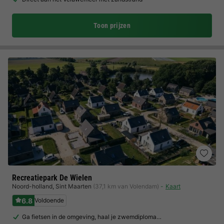
Toon prijzen
Recreatiepark De Wielen
Noord-holland
,
Sint Maarten
(37,1 km van Volendam)
Kaart
6.8
Voldoende
Ga fietsen in de omgeving, haal je zwemdiploma…