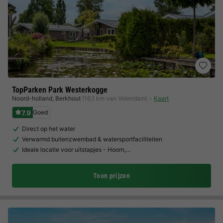
TopParken Park Westerkogge
Noord-holland
,
Berkhout
(16,1 km van Volendam)
Kaart
7.9
Goed
Direct op het water
Verwarmd buitenzwembad & watersportfaciliteiten
Ideale locatie voor uitstapjes - Hoorn,…
Toon prijzen