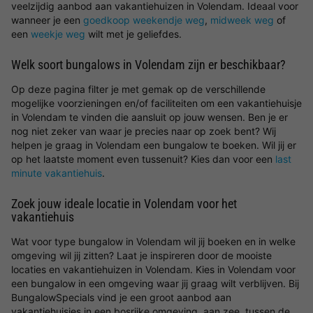
veelzijdig aanbod aan vakantiehuizen in Volendam. Ideaal voor
wanneer je een
goedkoop weekendje weg
,
midweek weg
of
een
weekje weg
wilt met je geliefdes.
Welk soort bungalows in Volendam zijn er beschikbaar?
Op deze pagina filter je met gemak op de verschillende
mogelijke voorzieningen en/of faciliteiten om een vakantiehuisje
in Volendam te vinden die aansluit op jouw wensen. Ben je er
nog niet zeker van waar je precies naar op zoek bent? Wij
helpen je graag in Volendam een bungalow te boeken. Wil jij er
op het laatste moment even tussenuit? Kies dan voor een
last
minute vakantiehuis
.
Zoek jouw ideale locatie in Volendam voor het
vakantiehuis
Wat voor type bungalow in Volendam wil jij boeken en in welke
omgeving wil jij zitten? Laat je inspireren door de mooiste
locaties en vakantiehuizen in Volendam. Kies in Volendam voor
een bungalow in een omgeving waar jij graag wilt verblijven. Bij
BungalowSpecials vind je een groot aanbod aan
vakantiehuisjes in een bosrijke omgeving, aan zee, tussen de