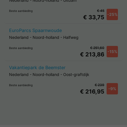
Nederland
-
Noord-holland
-
Uitdam
€ 45
Beste aanbieding
-25%
€ 33,75
EuroParcs Spaarnwoude
Nederland
-
Noord-holland
-
Halfweg
€ 251,60
Beste aanbieding
-15%
€ 213,86
Vakantiepark de Beemster
Nederland
-
Noord-holland
-
Oost-graftdijk
€ 239
Beste aanbieding
-9%
€ 216,95