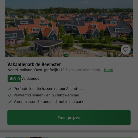
Vakantiepark de Beemster
Noord-holland
,
Oost-graftdijk
(18,6 km van Volendam)
Kaart
6.9
Voldoende
Perfecte locatie tussen natuur & stad -…
Verwarmd binnen- en buitenzwembad
Varen, vissen & kanoën direct in het park…
Toon prijzen