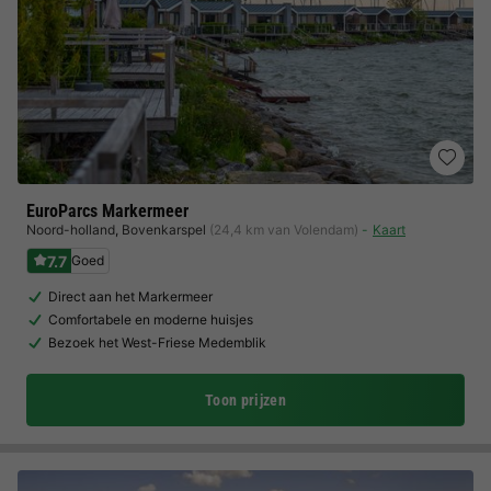
EuroParcs Markermeer
Noord-holland
,
Bovenkarspel
(24,4 km van Volendam)
Kaart
7.7
Goed
Direct aan het Markermeer
Comfortabele en moderne huisjes
Bezoek het West-Friese Medemblik
Toon prijzen