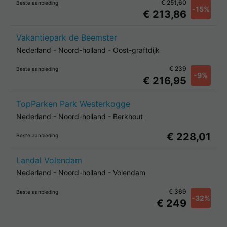
€ 251,60
Beste aanbieding
-15%
€ 213,86
Vakantiepark de Beemster
Nederland
-
Noord-holland
-
Oost-graftdijk
€ 239
Beste aanbieding
-9%
€ 216,95
TopParken Park Westerkogge
Nederland
-
Noord-holland
-
Berkhout
€ 228,01
Beste aanbieding
Landal Volendam
Nederland
-
Noord-holland
-
Volendam
€ 369
Beste aanbieding
-32%
€ 249