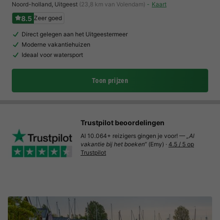
Noord-holland
,
Uitgeest
(23,8 km van Volendam)
Kaart
8.5
Zeer goed
Direct gelegen aan het Uitgeestermeer
Moderne vakantiehuizen
Ideaal voor watersport
Toon prijzen
Trustpilot beoordelingen
Al 10.064+ reizigers gingen je voor! —
„Al
vakantie bij het boeken“
(Emy) ·
4.5 / 5 op
Trustpilot