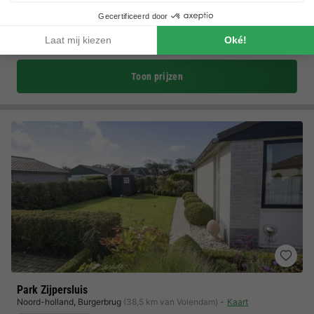
Direct aan het water met eigen jachthaven
Overdekt binnenzwembad en wellnessruimte
Nationale Park De Hoge Veluwe
Toon prijzen
Park Zijpersluis
Noord-holland
,
Burgerbrug
(38,5 km van Volendam)
Kaart