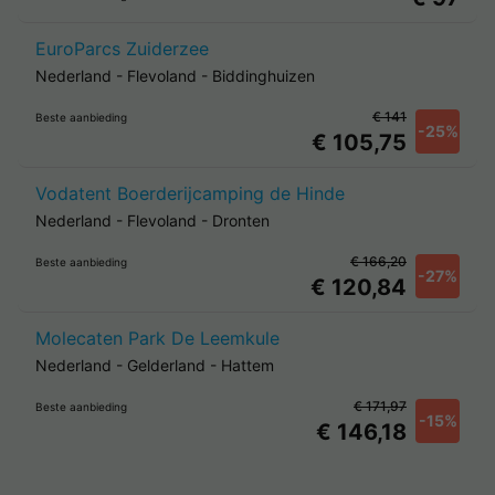
EuroParcs Zuiderzee
Nederland
-
Flevoland
-
Biddinghuizen
€ 141
Beste aanbieding
-25%
€ 105,75
Vodatent Boerderijcamping de Hinde
Nederland
-
Flevoland
-
Dronten
€ 166,20
Beste aanbieding
-27%
€ 120,84
Molecaten Park De Leemkule
Nederland
-
Gelderland
-
Hattem
€ 171,97
Beste aanbieding
-15%
€ 146,18