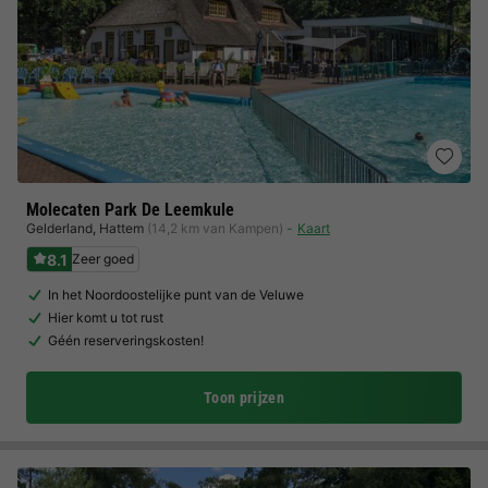
Molecaten Park De Leemkule
Gelderland
,
Hattem
(14,2 km van Kampen)
Kaart
8.1
Zeer goed
In het Noordoostelijke punt van de Veluwe
Hier komt u tot rust
Géén reserveringskosten!
Toon prijzen