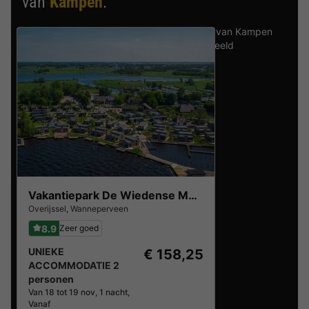
van
Kampen
.
Ontdek de selectie van parken in de buurt van Kampen
die door onze gasten als beste zijn beoordeeld
Vakantiepark De Wiedense Meren
Overijssel
,
Wanneperveen
8.9
Zeer goed
UNIEKE
€ 158,25
ACCOMMODATIE 2
personen
Van 18 tot 19 nov, 1 nacht,
Vanaf