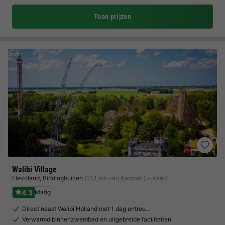
Toon prijzen
Walibi Village
Flevoland
,
Biddinghuizen
(16,1 km van Kampen)
Kaart
4.3
Matig
Direct naast Walibi Holland met 1 dag entree…
Verwarmd binnenzwembad en uitgebreide faciliteiten