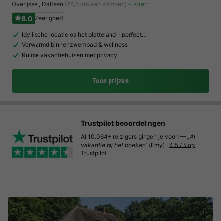
Overijssel
,
Dalfsen
(24,5 km van Kampen)
Kaart
8.0
Zeer goed
Idyllische locatie op het platteland - perfect…
Verwarmd binnenzwembad & wellness
Ruime vakantiehuizen met privacy
Toon prijzen
Trustpilot beoordelingen
Al 10.064+ reizigers gingen je voor! —
„Al
vakantie bij het boeken“
(Emy) ·
4.5 / 5 op
Trustpilot