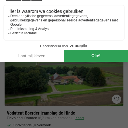
Grote recreatieplas met zonneweide
Aan de rand van de Veluwe
Toon prijzen
Vodatent Boerderijcamping de Hinde
Flevoland
,
Dronten
(6,7 km van Kampen)
Kaart
Kindvriendelijk Vermaak