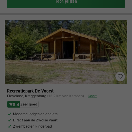
Toon prijzen
Recreatiepark De Voorst
Flevoland
,
Kraggenburg
(13,2 km van Kampen)
Kaart
8.4
Zeer goed
Moderne lodges en chalets
Direct aan de Zwolse vaart
Zwembad en kinderbad