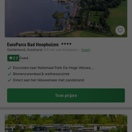
EuroParcs Bad Hoophuizen
★★★★
Gelderland
,
Hulshorst
(24 km van Kampen)
Kaart
7.7
Goed
Excursies naar Nationaal Park De Hoge Veluwe,…
Binnenzwembad & wellnessruimte
Direct aan het Veluwemeer met zandstrand
Toon prijzen