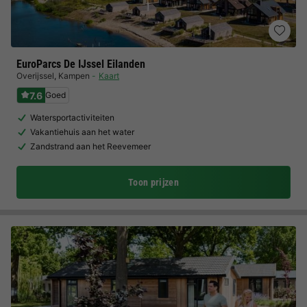
EuroParcs De IJssel Eilanden
Overijssel
,
Kampen
Kaart
7.6
Goed
Watersportactiviteiten
Vakantiehuis aan het water
Zandstrand aan het Reevemeer
Toon prijzen