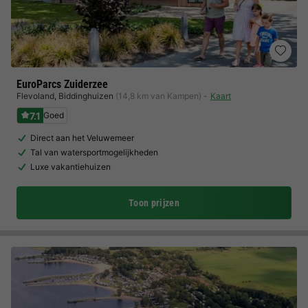
EuroParcs Zuiderzee
Flevoland
,
Biddinghuizen
(14,8 km van Kampen)
Kaart
7.1
Goed
Direct aan het Veluwemeer
Tal van watersportmogelijkheden
Luxe vakantiehuizen
Toon prijzen