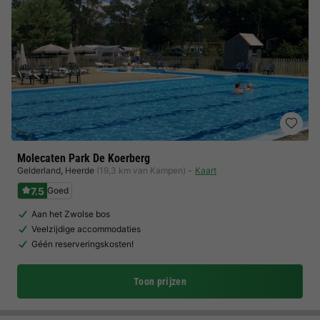
Molecaten Park De Koerberg
Gelderland
,
Heerde
(19,3 km van Kampen)
Kaart
7.5
Goed
Aan het Zwolse bos
Veelzijdige accommodaties
Géén reserveringskosten!
Toon prijzen