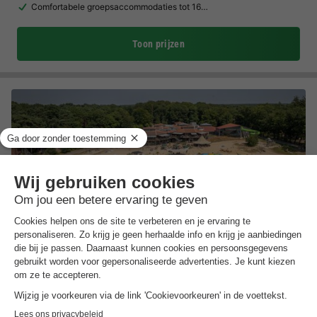
Comfortabele groepsaccommodaties tot 16…
Toon prijzen
Landal Landgoed 't Loo
Gelderland
,
T Loo Oldebroek
(13,5 km van Kampen)
Kaart
8.1
Zeer goed
In de buurt van Julianatoren