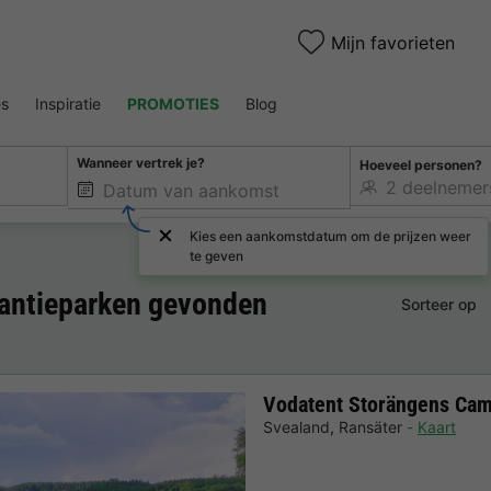
Mijn favorieten
es
Inspiratie
PROMOTIES
Blog
Wanneer vertrek je?
Hoeveel personen?
Kies een aankomstdatum om de prijzen weer
te geven
kantieparken gevonden
Sorteer op
Vodatent Storängens Ca
Svealand
,
Ransäter
Kaart