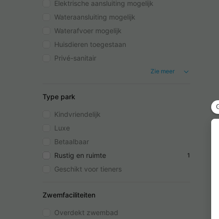
Elektrische aansluiting mogelijk
Wateraansluiting mogelijk
Waterafvoer mogelijk
Huisdieren toegestaan
Privé-sanitair
Zie meer
Type park
Kindvriendelijk
Luxe
Betaalbaar
Rustig en ruimte
1
Geschikt voor tieners
Zwemfaciliteiten
Overdekt zwembad