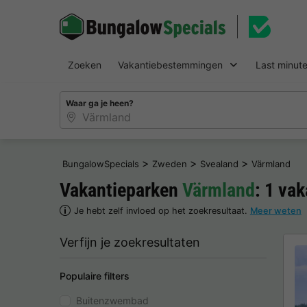
Zoeken
Vakantiebestemmingen
Last minut
Waar ga je heen?
>
>
>
BungalowSpecials
Zweden
Svealand
Värmland
Vakantieparken
Värmland
: 1 va
Je hebt zelf invloed op het zoekresultaat.
Meer weten
Verfijn je zoekresultaten
Populaire filters
Buitenzwembad