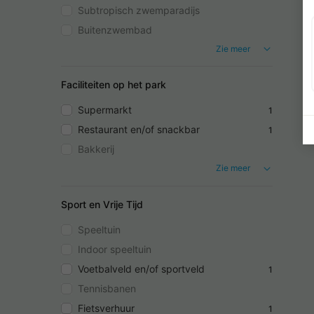
Subtropisch zwemparadijs
Buitenzwembad
Zie meer
Faciliteiten op het park
Supermarkt
1
Restaurant en/of snackbar
1
Bakkerij
Zie meer
Sport en Vrije Tijd
Speeltuin
Indoor speeltuin
Voetbalveld en/of sportveld
1
Tennisbanen
Fietsverhuur
1