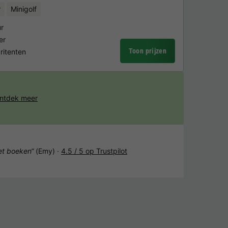
r
Minigolf
r
er
Toon prijzen
ritenten
ntdek meer
het boeken“
(Emy) ·
4.5 / 5 op Trustpilot