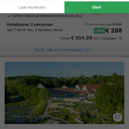
Volop waterpret op de twee grote meren
Aquapark en de Aqua Mundo met trechterglijbaan
Verken indoor piratenwereld Discovery Bay
Hotelkamer 2 personen
€ 360
Aanbevolen prijs:
€ 288
Van 7 tot 10 dec, 3 nachten, Vanaf
-20%
€ 304,86
Totaal
incl. toeslagen
Bekijk alle accommodaties (2)