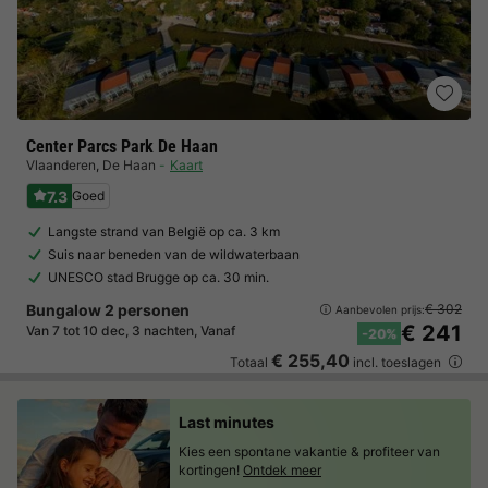
Center Parcs Park De Haan
Vlaanderen
,
De Haan
Kaart
7.3
Goed
Langste strand van België op ca. 3 km
Suis naar beneden van de wildwaterbaan
UNESCO stad Brugge op ca. 30 min.
Bungalow 2 personen
€ 302
Aanbevolen prijs:
€ 241
Van 7 tot 10 dec, 3 nachten, Vanaf
-20%
€ 255,40
Totaal
incl. toeslagen
Last minutes
Kies een spontane vakantie & profiteer van
kortingen!
Ontdek meer