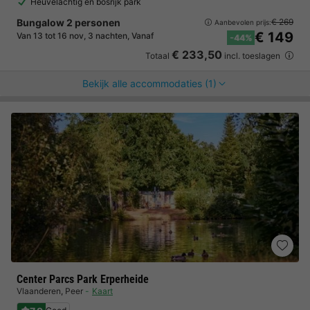
Heuvelachtig en bosrijk park
Bungalow 2 personen
€ 269
Aanbevolen prijs:
€ 149
Van 13 tot 16 nov, 3 nachten, Vanaf
-44%
€ 233,50
Totaal
incl. toeslagen
Bekijk alle accommodaties (1)
Center Parcs Park Erperheide
Vlaanderen
,
Peer
Kaart