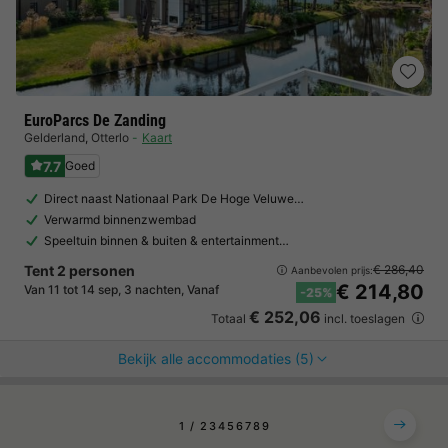
EuroParcs De Zanding
Gelderland
,
Otterlo
Kaart
7.7
Goed
Direct naast Nationaal Park De Hoge Veluwe…
Verwarmd binnenzwembad
Speeltuin binnen & buiten & entertainment…
Tent 2 personen
€ 286,40
Aanbevolen prijs:
€ 214,80
Van 11 tot 14 sep, 3 nachten, Vanaf
-25%
€ 252,06
Totaal
incl. toeslagen
Bekijk alle accommodaties (5)
1
2
3
4
5
6
7
8
9