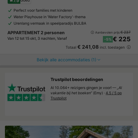
7.9
Goed
Perfect voor families met kinderen
Water Playhouse in ‘Water Factory'-thema
Urenlang vermaak in speelparadijs BULBA
APPARTEMENT 2 personen
€ 237
Aanbevolen prijs:
€ 225
Van 12 tot 15 okt, 3 nachten, Vanaf
-5%
€ 241,08
Totaal
incl. toeslagen
Bekijk alle accommodaties (1)
Trustpilot beoordelingen
Al 10.064+ reizigers gingen je voor! —
„Al
vakantie bij het boeken“
(Emy) ·
4.5 / 5 op
Trustpilot