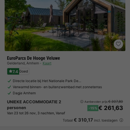
EuroParcs De Hooge Veluwe
Gelderland
,
Arnhem
Kaart
7.4
Goed
Directe locatie bij Het Nationale Park De…
Verwarmd binnen- en buitenzwembad met zonneterras
Dagje Arnhem
UNIEKE ACCOMMODATIE 2
€ 307,80
Aanbevolen prijs:
€ 261,63
personen
-15%
Van 23 tot 26 nov, 3 nachten, Vanaf
€ 310,17
Totaal
incl. toeslagen