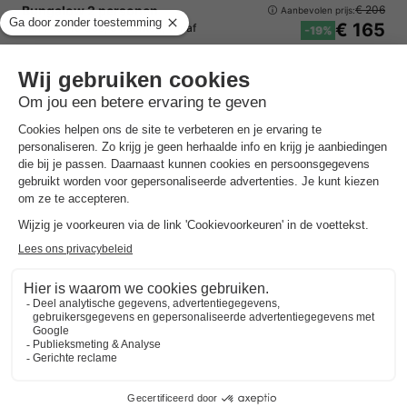
Bungalow 2 personen
€ 206
Aanbevolen prijs:
€ 165
Van 7 tot 10 dec, 3 nachten, Vanaf
-19%
€ 183,18
Totaal
incl. toeslagen
Bekijk alle accommodaties (1)
Center Parcs De Vossemeren
Vlaanderen
,
Lommel
Kaart
7.9
Goed