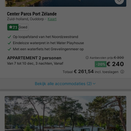
Center Parcs Port Zélande
Zuid-holland
,
Ouddorp
Kaart
7.1
Goed
Op loopafstand van het Noordzeestrand
Eindeloze waterpret in het Water Playhouse
Met een waterfiets het Grevelingenmeer op
APPARTEMENT 2 personen
€ 300
Aanbevolen prijs:
€ 240
Van 7 tot 10 dec, 3 nachten, Vanaf
-20%
€ 261,54
Totaal
incl. toeslagen
Bekijk alle accommodaties (2)