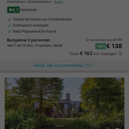
Vlaanderen
,
Oostduinkerke
Kaart
6.7
Voldoende
Vlakbij het strand van Oostduinkerke
Subtropisch waterpret
Nabij Plopsaland De Panne
Bungalow 2 personen
€ 171
Aanbevolen prijs:
€ 138
Van 7 tot 10 dec, 3 nachten, Vanaf
-19%
€ 162
Totaal
incl. toeslagen
Bekijk alle accommodaties (1)