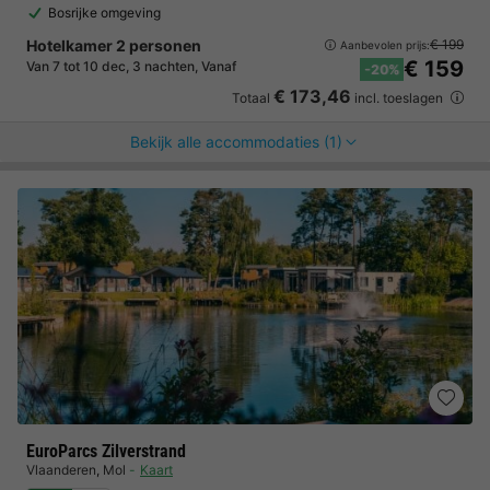
Bosrijke omgeving
Hotelkamer 2 personen
€ 199
Aanbevolen prijs:
€ 159
Van 7 tot 10 dec, 3 nachten, Vanaf
-20%
€ 173,46
Totaal
incl. toeslagen
Bekijk alle accommodaties (1)
EuroParcs Zilverstrand
Vlaanderen
,
Mol
Kaart