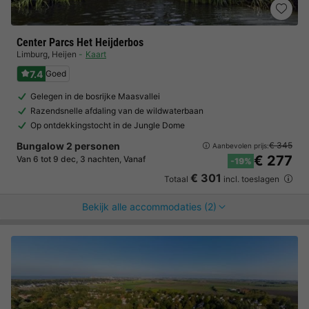
Center Parcs Het Heijderbos
Limburg
,
Heijen
Kaart
7.4
Goed
Gelegen in de bosrijke Maasvallei
Razendsnelle afdaling van de wildwaterbaan
Op ontdekkingstocht in de Jungle Dome
Bungalow 2 personen
€ 345
Aanbevolen prijs:
€ 277
Van 6 tot 9 dec, 3 nachten, Vanaf
-19%
€ 301
Totaal
incl. toeslagen
Bekijk alle accommodaties (2)