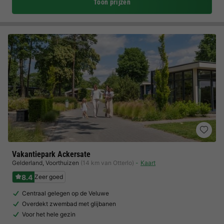
Toon prijzen
Vakantiepark Ackersate
Gelderland
,
Voorthuizen
(14 km van Otterlo)
Kaart
8.4
Zeer goed
Centraal gelegen op de Veluwe
Overdekt zwembad met glijbanen
Voor het hele gezin