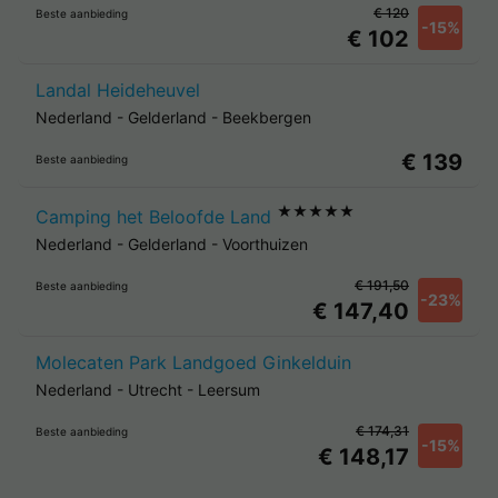
€ 120
Beste aanbieding
-15%
€ 102
Landal Heideheuvel
Nederland
-
Gelderland
-
Beekbergen
€ 139
Beste aanbieding
★★★★★
Camping het Beloofde Land
Nederland
-
Gelderland
-
Voorthuizen
€ 191,50
Beste aanbieding
-23%
€ 147,40
Molecaten Park Landgoed Ginkelduin
Nederland
-
Utrecht
-
Leersum
€ 174,31
Beste aanbieding
-15%
€ 148,17