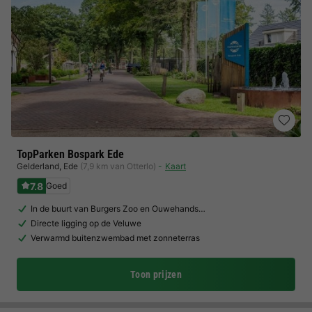
TopParken Bospark Ede
Gelderland
,
Ede
(7,9 km van Otterlo)
Kaart
7.8
Goed
In de buurt van Burgers Zoo en Ouwehands…
Directe ligging op de Veluwe
Verwarmd buitenzwembad met zonneterras
Toon prijzen