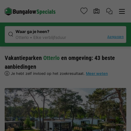
Waar ga je heen?
Aanpassen
Otterlo
Elke verblijfsduur
Vakantieparken
Otterlo
en omgeving: 43 beste
aanbiedingen
Je hebt zelf invloed op het zoekresultaat.
Meer weten