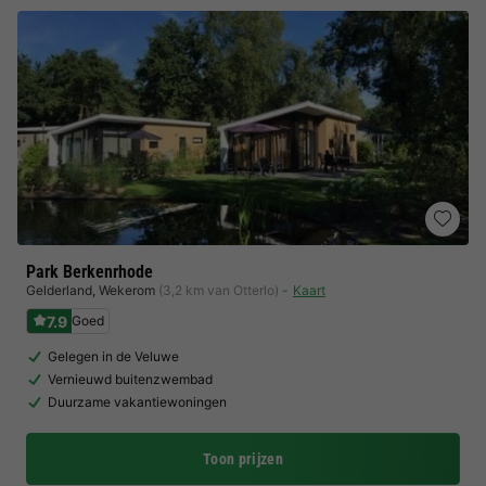
Park Berkenrhode
Gelderland
,
Wekerom
(3,2 km van Otterlo)
Kaart
7.9
Goed
Gelegen in de Veluwe
Vernieuwd buitenzwembad
Duurzame vakantiewoningen
Toon prijzen