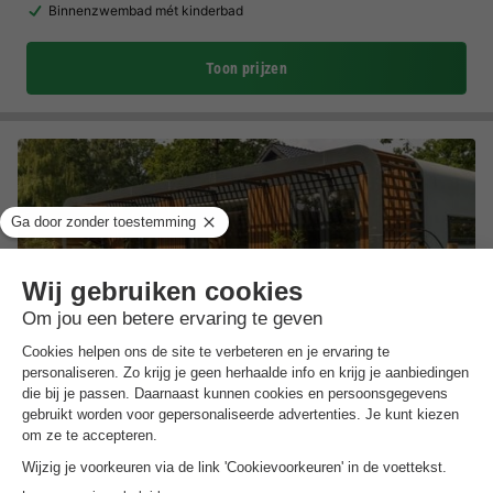
Binnenzwembad mét kinderbad
Toon prijzen
De Leughte Resort Renswoude
Utrecht
,
Renswoude
(15,9 km van Otterlo)
Kaart
Gevarieerde vrijetijdsactiviteiten
Moderne accommodatie met comfortabel meubilair