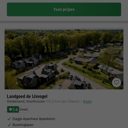
Toon prijzen
Landgoed de IJsvogel
Gelderland
,
Voorthuizen
(13,2 km van Otterlo)
Kaart
7.4
Goed
Dagje Apenheul Apeldoorn
Bowlingbaan