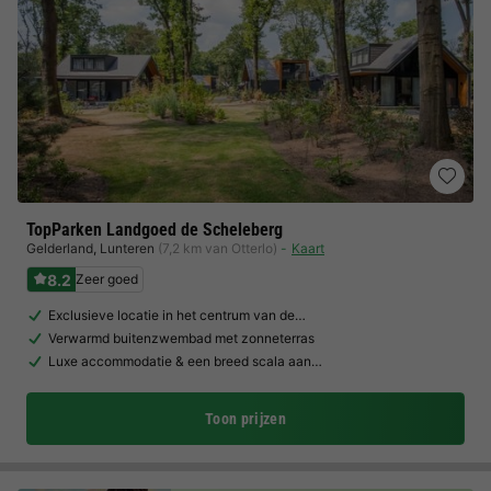
TopParken Landgoed de Scheleberg
Gelderland
,
Lunteren
(7,2 km van Otterlo)
Kaart
8.2
Zeer goed
Exclusieve locatie in het centrum van de…
Verwarmd buitenzwembad met zonneterras
Luxe accommodatie & een breed scala aan…
Toon prijzen