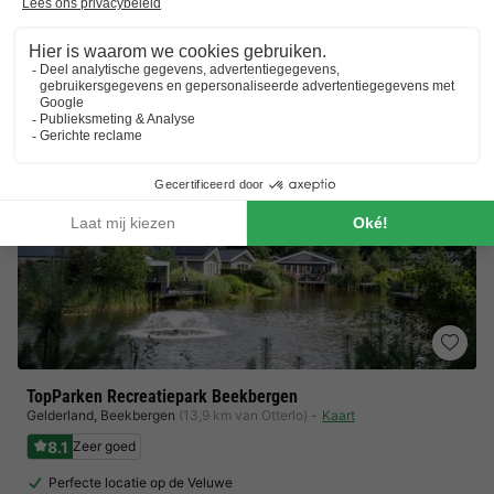
Vlakbij de Utrechtse Heuvelrug en Veluwe
Toon prijzen
TopParken Recreatiepark Beekbergen
Gelderland
,
Beekbergen
(13,9 km van Otterlo)
Kaart
8.1
Zeer goed
Perfecte locatie op de Veluwe