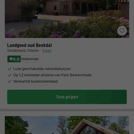
Landgoed oud Beekdal
Gelderland
,
Otterlo
Kaart
6.6
Voldoende
Luxe geschakelde vakantiehuizen
Op 1,2 kilometer afstand van Park Berkenrhode
Verwarmd buitenzwembad
Toon prijzen