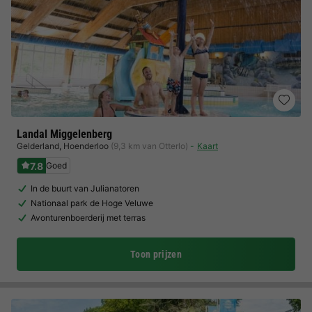
Landal Miggelenberg
Gelderland
,
Hoenderloo
(9,3 km van Otterlo)
Kaart
7.8
Goed
In de buurt van Julianatoren
Nationaal park de Hoge Veluwe
Avonturenboerderij met terras
Toon prijzen