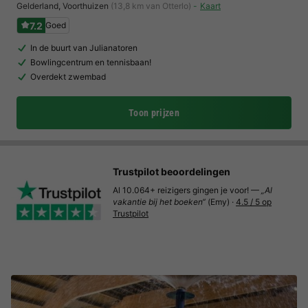
Gelderland
,
Voorthuizen
(13,8 km van Otterlo)
Kaart
7.2
Goed
In de buurt van Julianatoren
Bowlingcentrum en tennisbaan!
Overdekt zwembad
Toon prijzen
Trustpilot beoordelingen
Al 10.064+ reizigers gingen je voor! —
„Al
vakantie bij het boeken“
(Emy) ·
4.5 / 5 op
Trustpilot