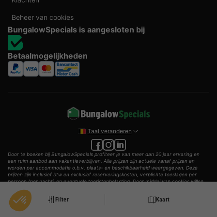
Beheer van cookies
BungalowSpecials is aangesloten bij
Betaalmogelijkheden
Taal veranderen
Door te boeken bij BungalowSpecials profiteer je van meer dan 20 jaar ervaring en
een ruim aanbod aan vakantieverblijven. Alle prijzen zijn actuele vanaf prijzen en
worden per accommodatie o.b.v. plaats- en beschikbaarheid weergegeven. Deze
prijzen zijn inclusief btw en exclusief reserveringskosten, verplichte toeslagen per
persoon (per nacht) en eventuele toeristenbelasting. Door middel van cookies willen
wij je zo goed mogelijk van dienst zijn.
Filter
Kaart
© 2002 - 2025 AddGuests B.V. Alle rechten voorbehouden.