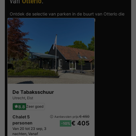
van
Otterlo
.
Ontdek de selectie van parken in de buurt van Otterlo die
door onze gasten als beste zijn beoordeeld
De Tabaksschuur
Utrecht
,
Elst
8.8
Zeer goed
Chalet 5
€ 450
Aanbevolen prijs:
€ 405
personen
-10%
Van 20 tot 23 sep, 3
nachten, Vanaf