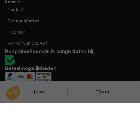
Service
Contact
Partner Worden
Klachten
Beheer van cookies
BungalowSpecials is aangesloten bij
Betaalmogelijkheden
Filter
Kaart
Door te boeken bij BungalowSpecials profiteer je van meer dan 20 jaar ervaring en
een ruim aanbod aan vakantieverblijven. Alle prijzen zijn actuele vanaf prijzen en
worden per accommodatie o.b.v. plaats- en beschikbaarheid weergegeven. Deze
prijzen zijn inclusief btw en exclusief reserveringskosten, verplichte toeslagen per
persoon (per nacht) en eventuele toeristenbelasting. Door middel van cookies willen