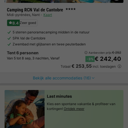
Camping RCN Val de Cantobre
★★★★
Midi-pyrénées
,
Nant
Kaart
8.4
Zeer goed
5 sterren panoramacamping midden in de natuur
SPA Val de Cantobre
Zwembad met glijbanen en twee peuterbaden
Tent 6 personen
€ 252
Aanbevolen prijs:
€ 242,40
Van 5 tot 8 sep, 3 nachten, Vanaf
-3%
€ 253,55
Totaal
incl. toeslagen
Bekijk alle accommodaties (16)
Last minutes
Kies een spontane vakantie & profiteer van
kortingen!
Ontdek meer