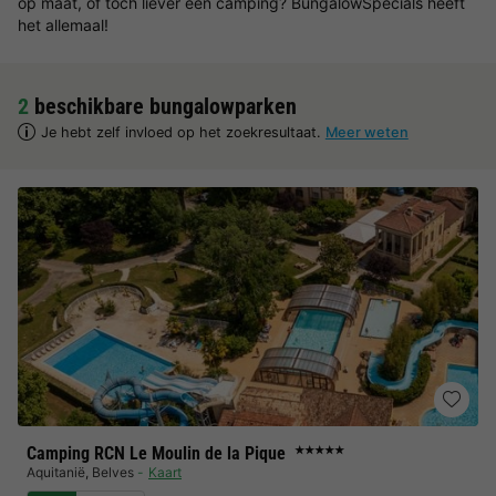
op maat, of toch liever een camping? BungalowSpecials heeft
het allemaal!
2
beschikbare bungalowparken
Je hebt zelf invloed op het zoekresultaat.
Meer weten
Camping RCN Le Moulin de la Pique
★★★★★
Aquitanië
,
Belves
Kaart