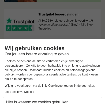
Trustpilot beoordelingen
Al 10.064+ reizigers gingen je voor! —
„Al
vakantie bij het boeken“
(Emy) ·
4.5 / 5 op
Trustpilot
Verrassende
vakantiepark aanbiedingen