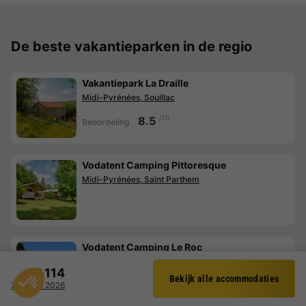
De beste vakantieparken in de regio
Vakantiepark La Draille
Midi-Pyrénées, Souillac
/10
8.5
Beoordeling
Vodatent Camping Pittoresque
Midi-Pyrénées, Saint Parthem
Vodatent Camping Le Roc
Midi-Pyrénées, Rocamadour
€ 114
Bekijk alle accommodaties
Filter
7 - 8 okt 2026