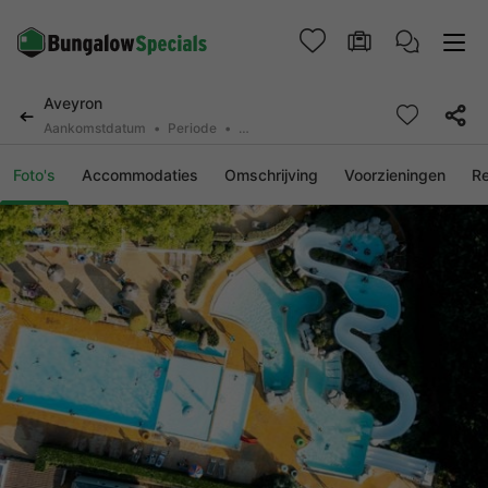
Aveyron
Aankomstdatum
Periode
2 deelnemers, 0 huisdier
Foto's
Accommodaties
Omschrijving
Voorzieningen
R