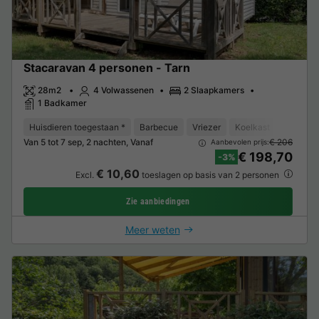
Stacaravan 4 personen - Tarn
28m2
4 Volwassenen
2 Slaapkamers
1 Badkamer
Huisdieren toegestaan *
Barbecue
Vriezer
Koelkast
Tuinmeu
Van 5 tot 7 sep, 2 nachten, Vanaf
€ 206
Aanbevolen prijs:
€ 198,70
-3%
€ 10,60
Excl.
toeslagen op basis van 2 personen
Zie aanbiedingen
Meer weten