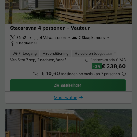
Stacaravan 4 personen - Vautour
31m2
4 Volwassenen
2 Slaapkamers
1 Badkamer
Wi-Fi toegang
Airconditioning
Huisdieren toegestaan *
Barbecu
Van 5 tot 7 sep, 2 nachten, Vanaf
€ 248
Aanbevolen prijs:
€ 238,60
-3%
€ 10,60
Excl.
toeslagen op basis van 2 personen
Zie aanbiedingen
Meer weten