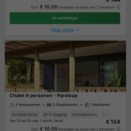
€ 10,05
Excl.
toeslagen op basis van 2 personen
Zie aanbiedingen
Meer weten
Chalet 6 personen - Pareloup
6 Volwassenen
3 Slaapkamers
1 Badkamer
Overdekt terras
Wi-Fi toegang
Airconditioning
Barbecue
Kof
Van 22 tot 23 sep, 1 nacht, Vanaf
€ 154
€ 10,05
Excl.
toeslagen op basis van 2 personen