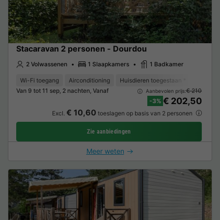
Stacaravan 2 personen - Dourdou
2 Volwassenen
1 Slaapkamers
1 Badkamer
Wi-Fi toegang
Airconditioning
Huisdieren toegestaan *
Barbecu
Van 9 tot 11 sep, 2 nachten, Vanaf
€ 210
Aanbevolen prijs:
€ 202,50
-3%
€ 10,60
Excl.
toeslagen op basis van 2 personen
Zie aanbiedingen
Meer weten