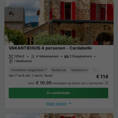
VAKANTIEHUIS 4 personen - Cardabelle
105m2
4 Volwassenen
2 Slaapkamers
1 Badkamer
Huisdieren toegestaan *
Barbecue
Vaatwasser
Vriezer
Koelk
Van 7 tot 8 okt, 1 nacht, Vanaf
€ 114
€ 10,05
Excl.
toeslagen op basis van 2 personen
Zie aanbiedingen
Meer weten