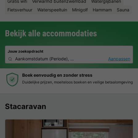
Gratis wifi
Verwarmd buitenzwembad
Waterglijbanen
Fietsverhuur
Waterspeeltuin
Minigolf
Hammam
Sauna
Bekijk alle accommodaties
Jouw zoekopdracht
Aankomstdatum
(
Periode
),
2 deelnemers, 0 huisdier
Aanpassen
Boek eenvoudig en zonder stress
Duidelijke prijzen, moeiteloos boeken en veilige betaalomgeving
Stacaravan