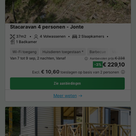
Stacaravan 4 personen - Jonte
37m2
4 Volwassenen
2 Slaapkamers
1 Badkamer
Wi-Fi toegang
Huisdieren toegestaan *
Barbecue
Vaatwasser
Van 7 tot 9 sep, 2 nachten, Vanaf
€ 238
Aanbevolen prijs:
€ 229,10
-3%
€ 10,60
Excl.
toeslagen op basis van 2 personen
Zie aanbiedingen
Meer weten