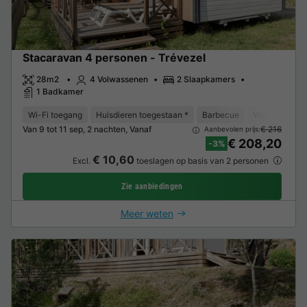
Stacaravan 4 personen - Trévezel
28m2
4 Volwassenen
2 Slaapkamers
1 Badkamer
Wi-Fi toegang
Huisdieren toegestaan *
Barbecue
Vriezer
Koe
Van 9 tot 11 sep, 2 nachten, Vanaf
€ 216
Aanbevolen prijs:
€ 208,20
-3%
€ 10,60
Excl.
toeslagen op basis van 2 personen
Zie aanbiedingen
Meer weten