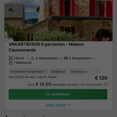
VAKANTIEHUIS 6 personen - Maison
Caussenarde
120m2
6 Volwassenen
3 Slaapkamers
1 Badkamer
Huisdieren toegestaan *
Barbecue
Vaatwasser
Vriezer
Koelk
Van 23 tot 24 sep, 1 nacht, Vanaf
€ 120
€ 10,05
Excl.
toeslagen op basis van 2 personen
Zie aanbiedingen
Meer weten