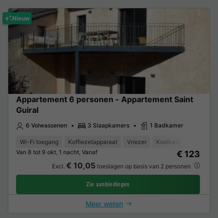
Nieuw
Appartement 6 personen - Appartement Saint
Guiral
6 Volwassenen
3 Slaapkamers
1 Badkamer
Wi-Fi toegang
Koffiezetapparaat
Vriezer
Koelkast
Tuinmeub
Van 8 tot 9 okt, 1 nacht, Vanaf
€ 123
€ 10,05
Excl.
toeslagen op basis van 2 personen
Zie aanbiedingen
Meer weten