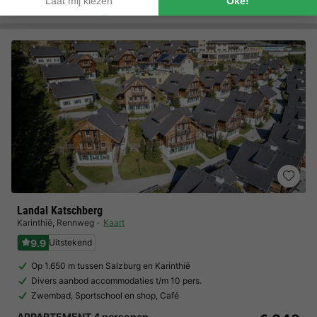
Bekijk alle accommodaties (3)
Landal Katschberg
Karinthië
,
Rennweg
Kaart
9.9
Uitstekend
Op 1.650 m tussen Salzburg en Karinthië
Divers aanbod accommodaties t/m 10 pers.
Zwembad, Sportschool en shop, Café
APPARTEMENT 4 personen