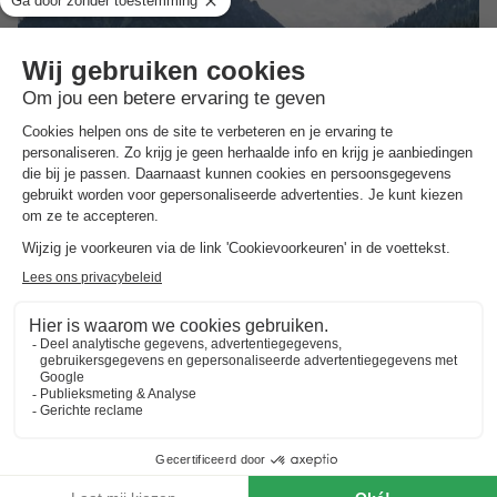
Landal Hochmontafon
Vorarlberg
,
Gargellen
Kaart
8.9
Zeer goed
Moderne chalets met sauna en wellnessruimte…
Directe toegang tot wandelpaden en skigebieden…
Fantastisch panoramisch uitzicht op de Silvretta…
APPARTEMENT 4 personen
€ 349
Van 7 tot 10 okt, 3 nachten, Vanaf
€ 437,70
Totaal
incl. toeslagen