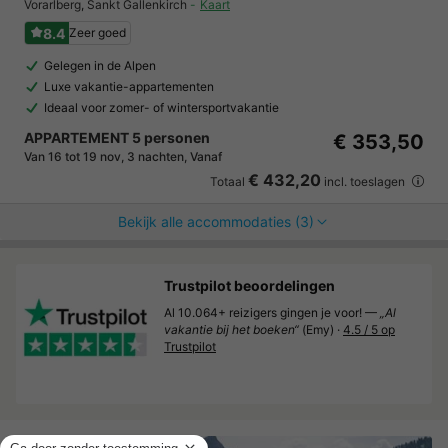
Vorarlberg
,
Sankt Gallenkirch
Kaart
8.4
Zeer goed
Gelegen in de Alpen
Luxe vakantie-appartementen
Ideaal voor zomer- of wintersportvakantie
APPARTEMENT 5 personen
€ 353,50
Van 16 tot 19 nov, 3 nachten, Vanaf
€ 432,20
Totaal
incl. toeslagen
Bekijk alle accommodaties (3)
Trustpilot beoordelingen
Al 10.064+ reizigers gingen je voor! —
„Al
vakantie bij het boeken“
(Emy) ·
4.5 / 5 op
Trustpilot