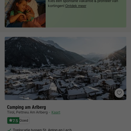
Kies een spontane vakantie & profiteer van
kortingen!
Ontdek meer
Camping am Arlberg
Tirol
,
Pettneu Am Arlberg
Kaart
7.5
Goed
Toplocatie tussen St. Anton en Lech