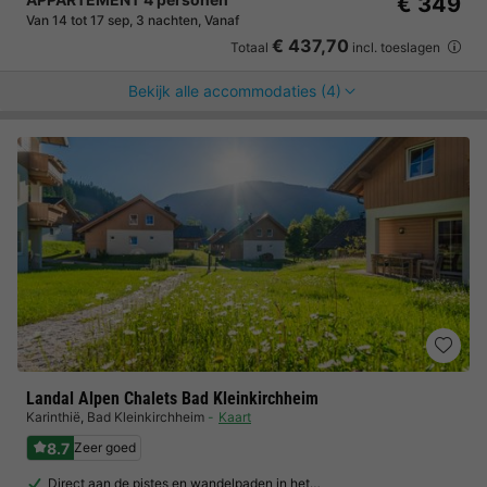
€ 349
Van 14 tot 17 sep, 3 nachten, Vanaf
€ 437,70
Totaal
incl. toeslagen
Bekijk alle accommodaties (4)
Landal Alpen Chalets Bad Kleinkirchheim
Karinthië
,
Bad Kleinkirchheim
Kaart
8.7
Zeer goed
Direct aan de pistes en wandelpaden in het…