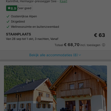
Karinthië
,
Hermagor-pressegger See
Kaart
8.9
Zeer goed
Oostenrijkse Alpen
Skigebied
Wellnessruimte en buitenzwembad
STAANPLAATS
€ 63
Van 28 sep tot 1 okt, 3 nachten, Vanaf
€ 68,70
Totaal
incl. toeslagen
Bekijk alle accommodaties (8)