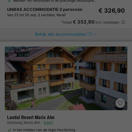
Wandel- en fietsroutes in de prachtige natuurlijke…
UNIEKE ACCOMMODATIE 2 personen
€ 326,90
Van 23 tot 26 sep, 3 nachten, Vanaf
€ 353,90
Totaal
incl. toeslagen
Bekijk alle accommodaties (7)
Landal Resort Maria Alm
Salzburg
,
Maria Alm
Kaart
In het midden van de regio Hochkönig