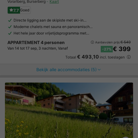
Vorarlberg
,
Burserberg
Kaart
7.7
Goed
Directe ligging aan de skipiste met ski-in…
Moderne chalets met sauna en panoramisch…
Het hele jaar door vrijetijdsprogramma met…
APPARTEMENT 4 personen
€ 549
Aanbevolen prijs:
€ 399
Van 14 tot 17 sep, 3 nachten, Vanaf
-27%
€ 493,10
Totaal
incl. toeslagen
Bekijk alle accommodaties (5)