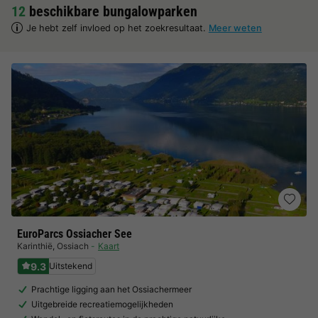
12
beschikbare bungalowparken
Je hebt zelf invloed op het zoekresultaat.
Meer weten
EuroParcs Ossiacher See
Karinthië
,
Ossiach
Kaart
9.3
Uitstekend
Prachtige ligging aan het Ossiachermeer
Uitgebreide recreatiemogelijkheden