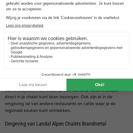
Restaurant Landal Alpen Chalets Brandnertal
Landal Alpen Chalets Brandnertal heeft een gezellig restaurant
met regionale en internationale gerechten. Je kunt je hier
versterken met een selectie van heerlijke maaltijden terwijl je
geniet van het prachtige uitzicht op de Alpen. Het restaurant
gebruikt verse, lokale ingrediënten om een authentieke
Alpenkeuken aan te bieden. Vooral in de winter is het de
perfecte plek om te ontspannen met een warme maaltijd na
een actieve dag in de bergen. Mocht je in je accommodatie
willen eten, dan zijn de chalets voorzien van een goed
uitgeruste keuken, zodat je zelf kunt koken. Het park biedt ook
een broodjesservice, zodat je elke ochtend verse broodjes
direct in je chalet kunt laten bezorgen. Ook zijn er in de
omgeving tal van andere restaurants en cafés waar je de
regionale keuken kunt ontdekken.
Omgeving van Landal Alpen Chalets Brandnertal