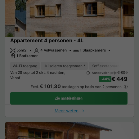
Appartement 4 personen - 4L
55m2
4 Volwassenen
1 Slaapkamers
1 Badkamer
Wi-Fi toegang
Huisdieren toegestaan *
Koffiezetapparaat
Vaat
Van 28 sep tot 2 okt, 4 nachten,
€ 809
Aanbevolen prijs:
Vanaf
€ 449
-44%
€ 101,30
Excl.
toeslagen op basis van 2 personen
Zie aanbiedingen
Meer weten