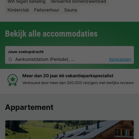
Wifi tegen betaling
Verwarmd binnenzwembad
Kinderclub
Fietsverhuur
Sauna
Bekijk alle accommodaties
Jouw zoekopdracht
Aankomstdatum
(
Periode
),
2 deelnemers, 0 huisdier
Aanpassen
Boek eenvoudig en zonder stress
Duidelijke prijzen, moeiteloos boeken en veilige betaalomgeving
Appartement