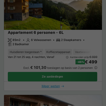
Appartement 6 personen - 6L
85m2
6 Volwassenen
2 Slaapkamers
2 Badkamer
Huisdieren toegestaan *
Koffiezetapparaat
Vaatwasser
Vriezer
Van 21 tot 25 sep, 4 nachten, Vanaf
€ 939
Aanbevolen prijs:
€ 499
-46%
€ 101,30
Excl.
toeslagen op basis van 2 personen
Zie aanbiedingen
Meer weten