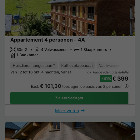
Appartement 4 personen - 4A
50m2
4 Volwassenen
1 Slaapkamers
1 Badkamer
Huisdieren toegestaan *
Koffiezetapparaat
Vaatwasser
Vriezer
Van 12 tot 16 okt, 4 nachten, Vanaf
€ 679
Aanbevolen prijs:
€ 399
-41%
€ 101,30
Excl.
toeslagen op basis van 2 personen
Zie aanbiedingen
Meer weten