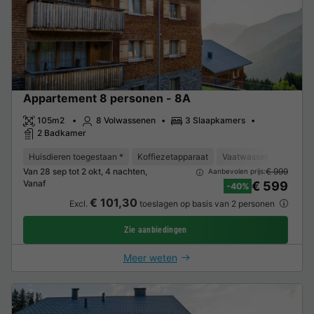
Appartement 8 personen - 8A
105m2
8 Volwassenen
3 Slaapkamers
2 Badkamer
Huisdieren toegestaan *
Koffiezetapparaat
Vaatwasser
Vriezer
Van 28 sep tot 2 okt, 4 nachten,
€ 999
Aanbevolen prijs:
Vanaf
€ 599
-40%
€ 101,30
Excl.
toeslagen op basis van 2 personen
Zie aanbiedingen
Meer weten