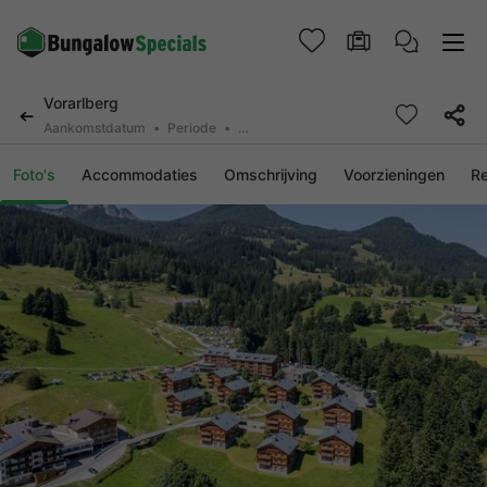
Vorarlberg
Aankomstdatum
Periode
2 deelnemers, 0 huisdier
Foto's
Accommodaties
Omschrijving
Voorzieningen
R