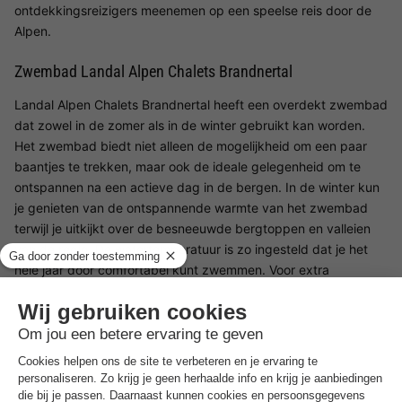
ontdekkingsreizigers meenemen op een speelse reis door de
Alpen.
Zwembad Landal Alpen Chalets Brandnertal
Landal Alpen Chalets Brandnertal heeft een overdekt zwembad
dat zowel in de zomer als in de winter gebruikt kan worden.
Het zwembad biedt niet alleen de mogelijkheid om een paar
baantjes te trekken, maar ook de ideale gelegenheid om te
ontspannen na een actieve dag in de bergen. In de winter kun
je genieten van de ontspannende warmte van het zwembad
terwijl je uitkijkt over de besneeuwde bergtoppen en valleien
van de regio. De watertemperatuur is zo ingesteld dat je het
hele jaar door comfortabel kunt zwemmen. Voor extra
ontspanning zorgt het saunagedeelte, de perfecte aanvulling
op het zwemmen. Hier kun je je spieren ontspannen en tot rust
komen na een lange dag op de piste of een wandeling. De
wellnessruimte is zo ingericht dat je niet alleen kunt
ontspannen, maar ook kunt genieten van het uitzicht op de
bergen, wat de ervaring nog intenser maakt.