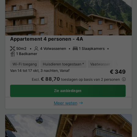
Appartement 4 personen - 4A
50m2
4 Volwassenen
1 Slaapkamers
1 Badkamer
Wi-Fi toegang
Huisdieren toegestaan *
Vaatwasser
Vriezer
K
Van 14 tot 17 okt, 3 nachten, Vanaf
€ 349
€ 88,70
Excl.
toeslagen op basis van 2 personen
Zie aanbiedingen
Meer weten