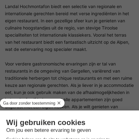
Landal Hochmontafon biedt een selectie van regionale en
internationale gerechten bereid met verse ingrediënten in het
eigen restaurant. In een gezellige sfeer kun je genieten van
culinaire hoogstandjes uit de regio, van stevige Tiroolse
specialiteiten tot internationale klassiekers. Vooral het terras
van het restaurant biedt een fantastisch uitzicht op de Alpen,
wat de eetervaring nog specialer maakt.
Voor verdere gastronomische ervaringen zijn er tal van
restaurants in de omgeving van Gargellen, variërend van
traditionele herbergen tot chique restaurants en met een ruime
keuze aan regionale gerechten. Als je liever in je accommodatie
eet, kun je ook gebruik maken van de afhaalmogelijkheden in
het park of zelf koken, want alle appartementen zijn goed
uitgerust met een eigen keuken. Als je wilt genieten van
versgebakken lekkernijen, kun je gebruikmaken van de
broodjesservice, die verse broodjes direct bij je accommodatie
aflevert.