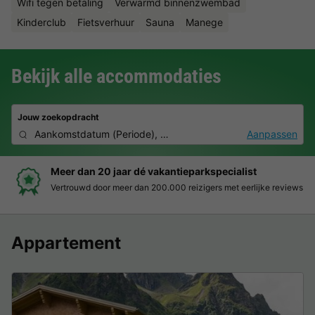
Wifi tegen betaling
Verwarmd binnenzwembad
Kinderclub
Fietsverhuur
Sauna
Manege
Bekijk alle accommodaties
Jouw zoekopdracht
Aankomstdatum
(
Periode
),
2 deelnemers, 0 huisdier
Aanpassen
Boek eenvoudig en zonder stress
views
Duidelijke prijzen, moeiteloos boeken en veilige betaalomg
Appartement