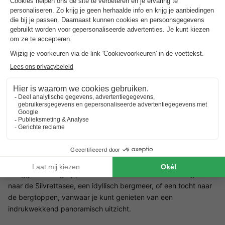
Omgeving Landal Hochmontafon
Landal Hochmontafon ligt in het adembenemende
alpenlandschap van de regio Montafon, die zowel 's zomers als
's winters een breed scala aan activiteiten biedt. De regio staat
bekend om zijn skigebieden en winterwandelpaden. In de
winter verandert Gargellen in een skigebied dat tot in het
voorjaar sneeuwzekerheid biedt. Er zijn talloze pistes geschikt
voor alle moeilijkheidsgraden, van beginners tot gevorderden.
De regio staat vooral bekend om zijn gezinsvriendelijke
skischolen en oefenliften, die ideaal zijn voor jongere gasten.
In de zomer is de regio een waar paradijs voor wandelaars en
mountainbikers. De vele wandelpaden leiden door ongerepte
natuur en bieden adembenemende uitzichten op de
omliggende bergtoppen. We raden vooral een wandeling aan
naar de Silvrettasee, een idyllisch bergmeer, of een tocht naar
de bergtoppen, vanwaar je kunt genieten van een
indrukwekkend panoramisch uitzicht.