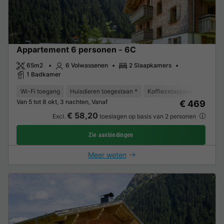
Appartement 6 personen - 6C
65m2
6 Volwassenen
2 Slaapkamers
1 Badkamer
Wi-Fi toegang
Huisdieren toegestaan *
Koffiezetapparaat
Vaat
Van 5 tot 8 okt, 3 nachten, Vanaf
€ 469
€ 58,20
Excl.
toeslagen op basis van 2 personen
Zie aanbiedingen
Meer weten