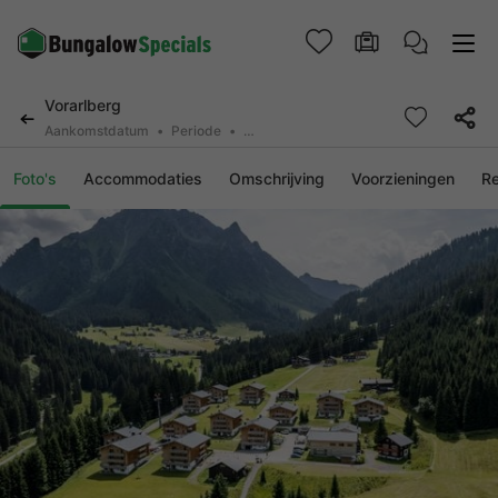
Vorarlberg
Aankomstdatum
Periode
2 deelnemers, 0 huisdier
Foto's
Accommodaties
Omschrijving
Voorzieningen
R