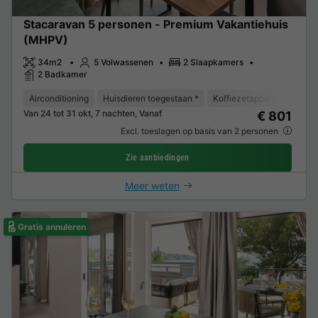
Stacaravan 5 personen - Premium Vakantiehuis
(MHPV)
34m2
5 Volwassenen
2 Slaapkamers
2 Badkamer
Airconditioning
Huisdieren toegestaan *
Koffiezetapparaat
Vaat
Van 24 tot 31 okt, 7 nachten, Vanaf
€ 801
Excl. toeslagen op basis van 2 personen
Zie aanbiedingen
Meer weten
Gratis annuleren