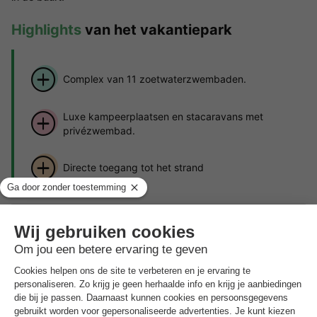
Highlights
van het vakantiepark
Complex van 11 zoetwaterzwembaden.
Luxe kampeerplaatsen en stacaravans met
privézwembad.
Directe toegang tot het strand
Aminess Style Camping Atea Resort***** is ideaal gelegen op
het
eiland Krk
, op slechts
10 meter van het strand
en 600
meter van Njivice. Het beslaat 14,7 hectare en biedt een
ontspannen natuurlijke omgeving, perfect om wakker te
worden met het geluid van de golven en te harmoniëren met de
ontspannen sfeer van het eiland. Het resort beschikt over
een