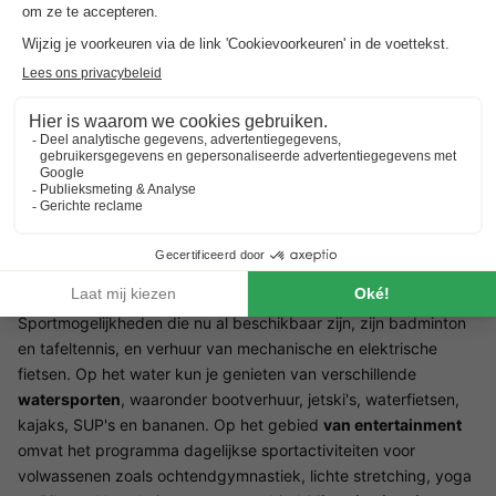
aantal zwembaden
waar iedereen van kan genieten. Het
hoofdzwembadencomplex heeft in totaal
11 zwembaden
,
waarvan 9 in het onlangs gerenoveerde complex en nog eens 2
verdeeld over de kampeerplaatsen en stacaravans, die
allemaal gratis zijn voor gasten met een camping polsbandje.
Het eiland Krk staat bekend om zijn historische steden,
prachtige stranden en unieke keuken.
Voor liefhebbers van activiteiten biedt de camping een breed
scala aan
sport- en recreatiefaciliteiten
.
Nieuw in 2025
zijn 2
multisportvelden (4 basketbalringen en 2 minivoetbaldoelen),
een padelbaan, minigolf en een fitnessruimte in de open lucht.
Sportmogelijkheden die nu al beschikbaar zijn, zijn badminton
en tafeltennis, en verhuur van mechanische en elektrische
fietsen. Op het water kun je genieten van verschillende
watersporten
, waaronder bootverhuur, jetski's, waterfietsen,
kajaks, SUP's en bananen. Op het gebied
van entertainment
omvat het programma dagelijkse sportactiviteiten voor
volwassenen zoals ochtendgymnastiek, lichte stretching, yoga