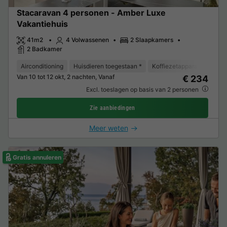
Stacaravan 4 personen - Amber Luxe
Vakantiehuis
41m2
4 Volwassenen
2 Slaapkamers
2 Badkamer
Airconditioning
Huisdieren toegestaan *
Koffiezetapparaat
Vaat
Van 10 tot 12 okt, 2 nachten, Vanaf
€ 234
Excl. toeslagen op basis van 2 personen
Zie aanbiedingen
Meer weten
Gratis annuleren