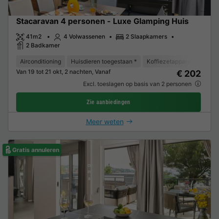
Stacaravan 4 personen - Luxe Glamping Huis
41m2
4 Volwassenen
2 Slaapkamers
2 Badkamer
Airconditioning
Huisdieren toegestaan *
Koffiezetapparaat
Vaat
Van 19 tot 21 okt, 2 nachten, Vanaf
€ 202
Excl. toeslagen op basis van 2 personen
Zie aanbiedingen
Meer weten
Gratis annuleren