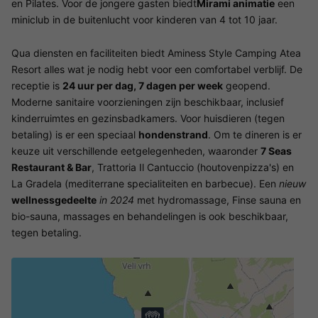
en Pilates. Voor de jongere gasten biedt
Mirami animatie
een
miniclub in de buitenlucht voor kinderen van 4 tot 10 jaar.
Qua diensten en faciliteiten biedt Aminess Style Camping Atea
Resort alles wat je nodig hebt voor een comfortabel verblijf. De
receptie is
24 uur per dag, 7 dagen per week
geopend.
Moderne sanitaire voorzieningen zijn beschikbaar, inclusief
kinderruimtes en gezinsbadkamers. Voor huisdieren (tegen
betaling) is er een speciaal
hondenstrand
. Om te dineren is er
keuze uit verschillende eetgelegenheden, waaronder
7 Seas
Restaurant & Bar
, Trattoria Il Cantuccio (houtovenpizza's) en
La Gradela (mediterrane specialiteiten en barbecue). Een
nieuw
wellnessgedeelte
in 2024
met hydromassage, Finse sauna en
bio-sauna, massages en behandelingen is ook beschikbaar,
tegen betaling.