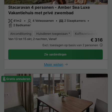
Stacaravan 4 personen - Amber Sea Luxe
Vakantiehuis met privé zwembad
41m2
4 Volwassenen
2 Slaapkamers
2 Badkamer
Airconditioning
Huisdieren toegestaan *
Koffiezetapparaat
Koel
Van 13 tot 15 okt, 2 nachten, Vanaf
€ 316
Excl. toeslagen op basis van 2 personen
Zie aanbiedingen
Meer weten
Gratis annuleren