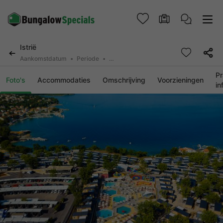
Istrië
Aankomstdatum
Periode
2 deelnemers, 0 huisdier
Pr
Foto's
Accommodaties
Omschrijving
Voorzieningen
in