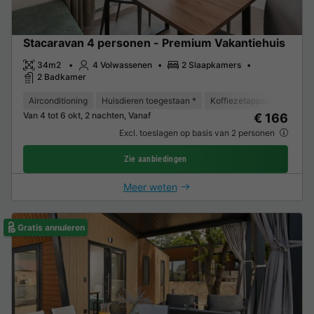
Stacaravan 4 personen - Premium Vakantiehuis
34m2
4 Volwassenen
2 Slaapkamers
2 Badkamer
Airconditioning
Huisdieren toegestaan *
Koffiezetapparaat
Vaat
Van 4 tot 6 okt, 2 nachten, Vanaf
€ 166
Excl. toeslagen op basis van 2 personen
Zie aanbiedingen
Meer weten
Gratis annuleren