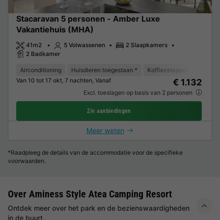
Stacaravan 5 personen - Amber Luxe
Vakantiehuis (MHA)
41m2
5 Volwassenen
2 Slaapkamers
2 Badkamer
Airconditioning
Huisdieren toegestaan *
Koffiezetapparaat
Vaat
Van 10 tot 17 okt, 7 nachten, Vanaf
€ 1.132
Excl. toeslagen op basis van 2 personen
Zie aanbiedingen
Meer weten
*Raadpleeg de details van de accommodatie voor de specifieke
voorwaarden.
Over Aminess Style Atea Camping Resort
Ontdek meer over het park en de bezienswaardigheden
in de buurt.