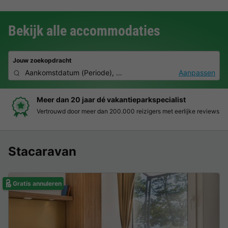
Bekijk alle accommodaties
Jouw zoekopdracht
Aankomstdatum
(
Periode
),
2 deelnemers, 0 huisdier
Aanpassen
Boek eenvoudig en zonder stress
Duidelijke prijzen, moeiteloos boeken en veilige betaalomgeving
Stacaravan
Gratis annuleren