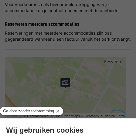
Voor voorkeuren zoals bijvoorbeeld de ligging van je
accommodatie kun je contact opnemen met de aanbieder.
Reserveren meerdere accommodaties
Reserveringen met meerdere accommodaties zijn pas
gegarandeerd wanneer u een factuur vanuit het park ontvangt.
Adres