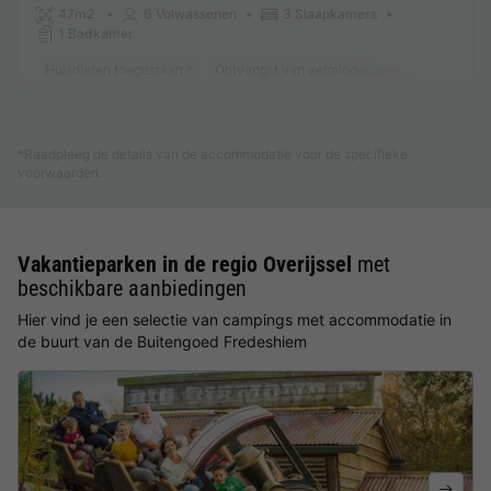
47m2
6 Volwassenen
3 Slaapkamers
1 Badkamer
Huisdieren toegestaan *
Ontvangst van verminderde mobiliteit
Vaa
Meer weten
*Raadpleeg de details van de accommodatie voor de specifieke
voorwaarden.
Vakantieparken in de regio Overijssel
met
beschikbare aanbiedingen
Hier vind je een selectie van campings met accommodatie in
de buurt van de Buitengoed Fredeshiem