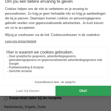
Eiderberg 2 - 8346 KJ Steenwijk, Nederland
Hoe kom je er?
Station Steenwijk (Intercity)
Busstation Eesveenseweg
5km
1,5km
ALGEMENE INFORMATIE
Openingstijden en seizoensduur
Het gehele jaar
Openingstijden receptie
Het gehele jaar, elke dag, open van 09:00 tot 17:00
Gesproken talen bij de receptie
Nederlands, Engels, Duits