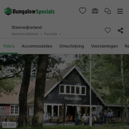
Steenwijkerland
Aankomstdatum
Periode
2 deelnemers, 0 huisdier
Foto's
Accommodaties
Omschrijving
Voorzieningen
R
1/31