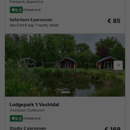
Friesland
,
Appelscha
9.5
Uitstekend
Safaritent 4 personen
€ 85
Van 5 tot 6 sep, 1 nacht, Vanaf
Lodgepark 't Vechtdal
Overijssel
,
Oudleusen
9.5
Uitstekend
Studio 2 personen
€ 169