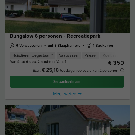
Bungalow 6 personen - Recreatiepark
6 Volwassenen
3 Slaapkamers
1 Badkamer
Huisdieren toegestaan *
Vaatwasser
Vriezer
Koelkast
Tuinm
Van 4 tot 6 dec, 2 nachten, Vanaf
€ 350
€ 25,18
Excl.
toeslagen op basis van 2 personen
Zie aanbiedingen
Meer weten