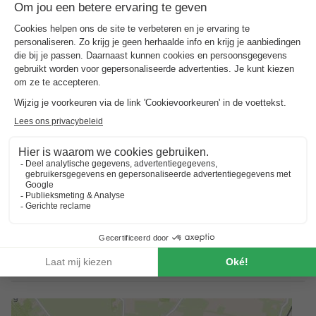
boeken, dient u het park zelf nog te bellen voor de
beschikbaarheid. De contactgegevens van het park zijn terug
te vinden in de bevestiging.
Voorkeuren
Voor voorkeuren zoals bijvoorbeeld de ligging van je
accommodatie kun je contact opnemen met de aanbieder.
Reserveren meerdere accommodaties
Reserveringen met meerdere accommodaties zijn pas
gegarandeerd wanneer u een factuur vanuit het park ontvangt.
Self-service check-in
Bij het boeken ontvang je automatisch duidelijke instructies per
e-mail vanuit het park, zodat alles vooraf perfect geregeld is.
De receptie is beperkt geopend, maar we zijn digitaal altijd
bereikbaar.