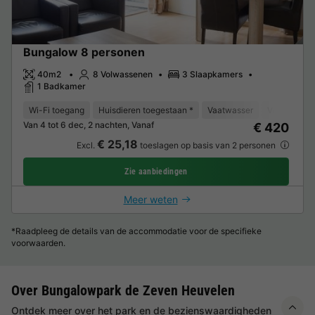
Bungalow 8 personen
40m2
8 Volwassenen
3 Slaapkamers
1 Badkamer
Wi-Fi toegang
Huisdieren toegestaan *
Vaatwasser
Vriezer
K
Van 4 tot 6 dec, 2 nachten, Vanaf
€ 420
€ 25,18
Excl.
toeslagen op basis van 2 personen
Zie aanbiedingen
Meer weten
*Raadpleeg de details van de accommodatie voor de specifieke
voorwaarden.
Over Bungalowpark de Zeven Heuvelen
Ontdek meer over het park en de bezienswaardigheden