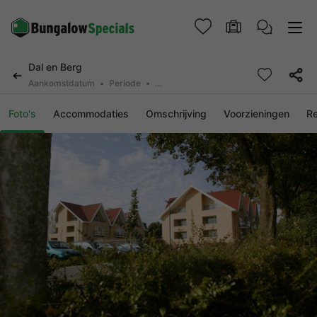
Dal en Berg
Aankomstdatum
Periode
2 deelnemers, 0 huisdier
Foto's
Accommodaties
Omschrijving
Voorzieningen
R