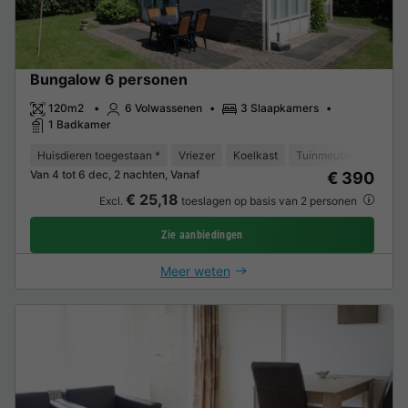
Bungalow 6 personen
120m2
6 Volwassenen
3 Slaapkamers
1 Badkamer
Huisdieren toegestaan *
Vriezer
Koelkast
Tuinmeubelen
Mag
Van 4 tot 6 dec, 2 nachten, Vanaf
€ 390
€ 25,18
Excl.
toeslagen op basis van 2 personen
Zie aanbiedingen
Meer weten