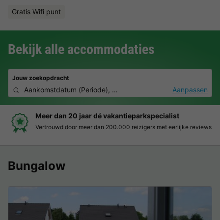
Gratis Wifi punt
Bekijk alle accommodaties
Jouw zoekopdracht
Aankomstdatum
(
Periode
),
2 deelnemers, 0 huisdier
Aanpassen
r dan 20 jaar dé vakantieparkspecialist
Boe
rouwd door meer dan 200.000 reizigers met eerlijke reviews
Duid
Bungalow