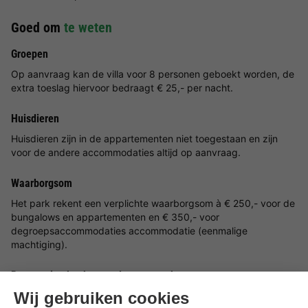
Goed om
te weten
Groepen
Op aanvraag kan de villa voor 8 personen geboekt worden, de
extra toeslag hiervoor bedraagt € 25,- per nacht.
Huisdieren
Huisdieren zijn in de appartementen niet toegestaan en zijn
voor de andere accommodaties altijd op aanvraag.
Waarborgsom
Het park rekent een verplichte waarborgsom à € 250,- voor de
bungalows en appartementen en € 350,- voor
degroepsaccommodaties accommodatie (eenmalige
machtiging).
Reservering boeken op dag van aankomst
Wanneer u een overnachting op dag van aankomst wilt