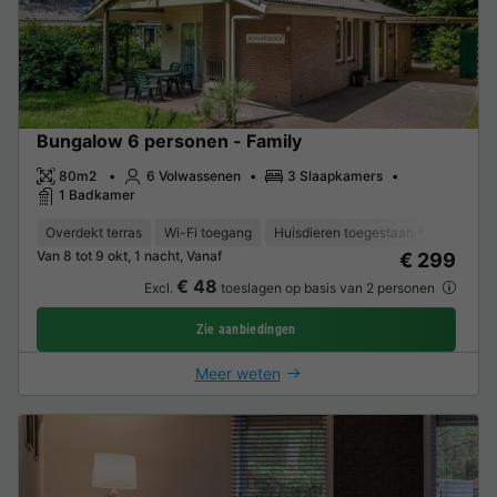
Bungalow 6 personen - Family
80m2
6 Volwassenen
3 Slaapkamers
1 Badkamer
Overdekt terras
Wi-Fi toegang
Huisdieren toegestaan *
Koffiez
Van 8 tot 9 okt, 1 nacht, Vanaf
€ 299
€ 48
Excl.
toeslagen op basis van 2 personen
Zie aanbiedingen
Meer weten