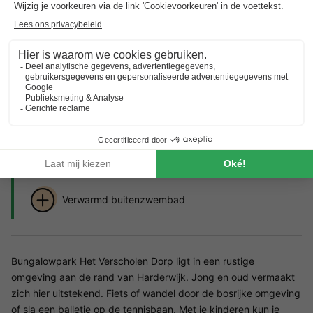
Ontdek meer over het park en de bezienswaardigheden
in de buurt.
Highlights
van het vakantiepark
Beste surflocatie 'strand Horst'
Dagje Walibi World
Verwarmd buitenzwembad
Bungalowpark Het Verscholen Dorp ligt in een rustige
omgeving aan de rand van Harderwijk. Jong en oud vermaakt
zich hier uitstekend. Fiets of wandel door de bosrijke omgeving
of sla een balletje op de tennisbaan. Met je kinderen kun je