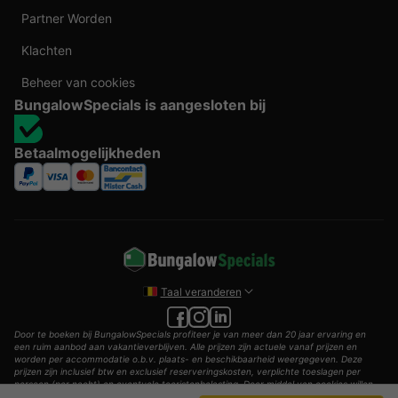
Partner Worden
Klachten
Beheer van cookies
BungalowSpecials is aangesloten bij
Betaalmogelijkheden
Taal veranderen
Door te boeken bij BungalowSpecials profiteer je van meer dan 20 jaar ervaring en
een ruim aanbod aan vakantieverblijven. Alle prijzen zijn actuele vanaf prijzen en
worden per accommodatie o.b.v. plaats- en beschikbaarheid weergegeven. Deze
prijzen zijn inclusief btw en exclusief reserveringskosten, verplichte toeslagen per
persoon (per nacht) en eventuele toeristenbelasting. Door middel van cookies willen
wij je zo goed mogelijk van dienst zijn.