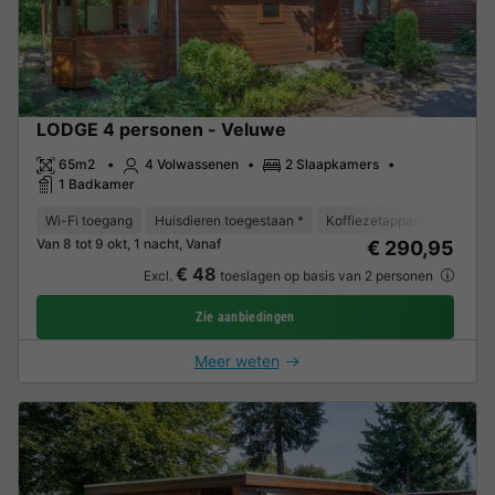
LODGE 4 personen - Veluwe
65m2
4 Volwassenen
2 Slaapkamers
1 Badkamer
Wi-Fi toegang
Huisdieren toegestaan *
Koffiezetapparaat
Vaat
Van 8 tot 9 okt, 1 nacht, Vanaf
€ 290,95
€ 48
Excl.
toeslagen op basis van 2 personen
Zie aanbiedingen
Meer weten