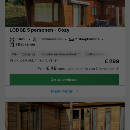
LODGE 5 personen - Cozy
60m2
5 Volwassenen
2 Slaapkamers
1 Badkamer
Wi-Fi toegang
Huisdieren toegestaan *
Koffiezetapparaat
Vaat
Van 7 tot 8 okt, 1 nacht, Vanaf
€ 299
€ 48
Excl.
toeslagen op basis van 2 personen
Zie aanbiedingen
Meer weten