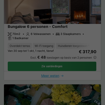
Bungalow 6 personen - Comfort
70m2
6 Volwassenen
3 Slaapkamers
1 Badkamer
Overdekt terras
Wi-Fi toegang
Huisdieren toegestaan *
Koffiez
Van 30 sep tot 1 okt, 1 nacht, Vanaf
€ 317,90
€ 48
Excl.
toeslagen op basis van 2 personen
Zie aanbiedingen
Meer weten