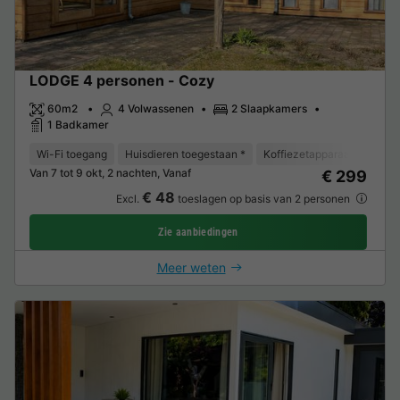
LODGE 4 personen - Cozy
60m2
4 Volwassenen
2 Slaapkamers
1 Badkamer
Wi-Fi toegang
Huisdieren toegestaan *
Koffiezetapparaat
Vaat
Van 7 tot 9 okt, 2 nachten, Vanaf
€ 299
€ 48
Excl.
toeslagen op basis van 2 personen
Zie aanbiedingen
Meer weten