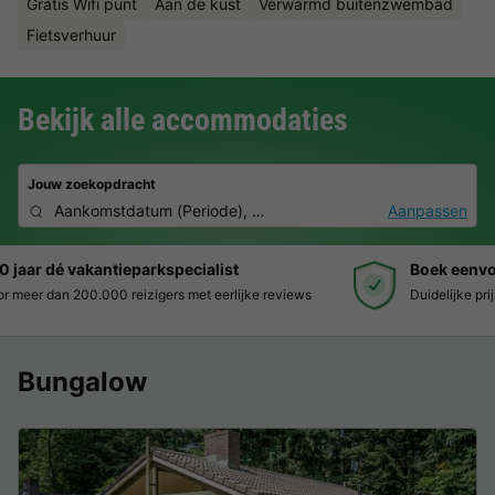
Gratis Wifi punt
Aan de kust
Verwarmd buitenzwembad
Fietsverhuur
Bekijk alle accommodaties
Jouw zoekopdracht
Aankomstdatum
(
Periode
),
2 deelnemers, 0 huisdier
Aanpassen
Boek eenvoudig en zonder stress
Duidelijke prijzen, moeiteloos boeken en veilige betaalomgeving
Bungalow