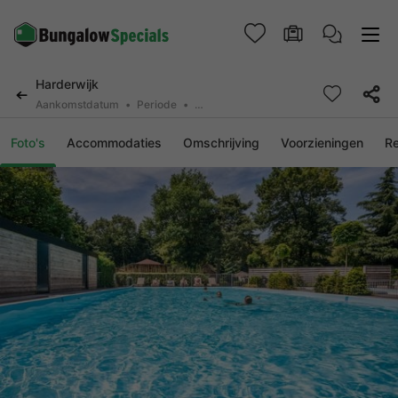
Harderwijk
Aankomstdatum
Periode
2 deelnemers, 0 huisdier
Foto's
Accommodaties
Omschrijving
Voorzieningen
R