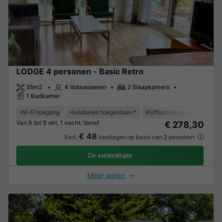
LODGE 4 personen - Basic Retro
55m2
4 Volwassenen
2 Slaapkamers
1 Badkamer
Wi-Fi toegang
Huisdieren toegestaan *
Koffiezetapparaat
Vriez
Van 8 tot 9 okt, 1 nacht, Vanaf
€ 278,30
€ 48
Excl.
toeslagen op basis van 2 personen
Zie aanbiedingen
Meer weten