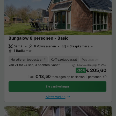
Bungalow 8 personen - Basic
59m2
8 Volwassenen
4 Slaapkamers
1 Badkamer
Huisdieren toegestaan *
Koffiezetapparaat
Vaatwasser
Vriezer
Van 21 tot 24 sep, 3 nachten, Vanaf
€ 257
Aanbevolen prijs:
€ 205,60
-20%
€ 18,50
Excl.
toeslagen op basis van 2 personen
Zie aanbiedingen
Meer weten