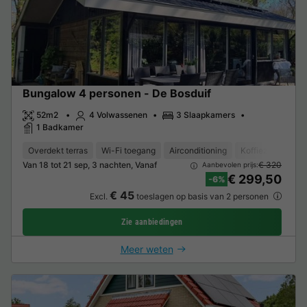
Bungalow 4 personen - De Bosduif
52m2
4 Volwassenen
3 Slaapkamers
1 Badkamer
Overdekt terras
Wi-Fi toegang
Airconditioning
Koffiezetapparaa
Van 18 tot 21 sep, 3 nachten, Vanaf
€ 320
Aanbevolen prijs:
€ 299,50
-6%
€ 45
Excl.
toeslagen op basis van 2 personen
Zie aanbiedingen
Meer weten