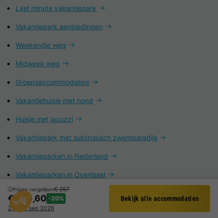
Last minute vakantiepark
Vakantiepark aanbiedingen
Weekendje weg
Midweek weg
Groepsaccommodaties
Vakantiehuisje met hond
Huisje met jacuzzi
Vakantiepark met subtropisch zwemparadijs
Vakantieparken in Nederland
Vakantieparken in Overijssel
€ 257
Prijzen vergelijken
Vakantieparken in de Belgische Ardennen
€ 205,60
-20%
Bekijk alle accommodaties
Filter
21 - 24 sep 2026
Vakantieparken aan de Belgische kust