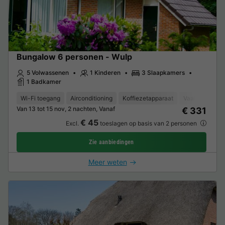
Bungalow 6 personen - Wulp
5 Volwassenen
1 Kinderen
3 Slaapkamers
1 Badkamer
Wi-Fi toegang
Airconditioning
Koffiezetapparaat
Vaatwasser
Van 13 tot 15 nov, 2 nachten, Vanaf
€ 331
€ 45
Excl.
toeslagen op basis van 2 personen
Zie aanbiedingen
Meer weten