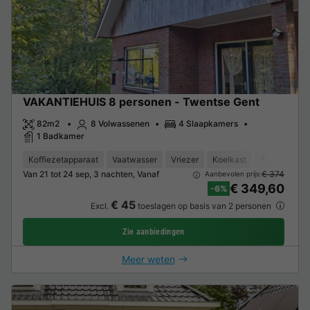
VAKANTIEHUIS 8 personen - Twentse Gent
82m2
8 Volwassenen
4 Slaapkamers
1 Badkamer
Koffiezetapparaat
Vaatwasser
Vriezer
Koelkast
Tuinmeubel
Van 21 tot 24 sep, 3 nachten, Vanaf
€ 374
Aanbevolen prijs:
€ 349,60
-6%
€ 45
Excl.
toeslagen op basis van 2 personen
Zie aanbiedingen
Meer weten