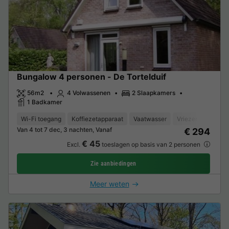
Bungalow 4 personen - De Tortelduif
56m2
4 Volwassenen
2 Slaapkamers
1 Badkamer
Wi-Fi toegang
Koffiezetapparaat
Vaatwasser
Vriezer
Koelka
Van 4 tot 7 dec, 3 nachten, Vanaf
€ 294
€ 45
Excl.
toeslagen op basis van 2 personen
Zie aanbiedingen
Meer weten