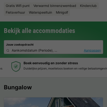
Gratis Wifi punt
Verwarmd binnenzwembad
Kinderclub
Fietsverhuur
Waterspeeltuin
Minigolf
Bekijk alle accommodaties
Jouw zoekopdracht
Aankomstdatum
(
Periode
),
2 deelnemers, 0 huisdier
Aanpassen
Boek eenvoudig en zonder stress
Duidelijke prijzen, moeiteloos boeken en veilige betaalomgeving
Bungalow