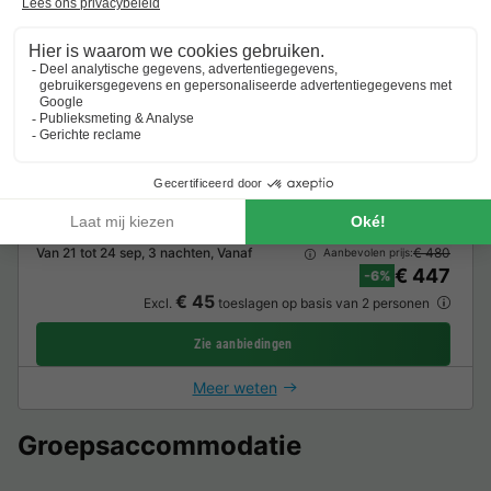
VAKANTIEHUIS 8 personen - Notaris
8 Volwassenen
4 Slaapkamers
2 Badkamer
Wi-Fi toegang
Koffiezetapparaat
Vaatwasser
Vriezer
Koelka
Van 21 tot 24 sep, 3 nachten, Vanaf
€ 480
Aanbevolen prijs:
€ 447
-6%
€ 45
Excl.
toeslagen op basis van 2 personen
Zie aanbiedingen
Meer weten
Groepsaccommodatie