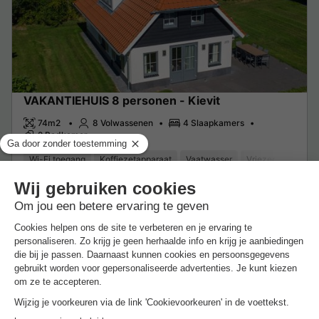
VAKANTIEHUIS 8 personen - Kievit
74m2
8 Volwassenen
4 Slaapkamers
2 Badkamer
Wi-Fi toegang
Koffiezetapparaat
Vaatwasser
Vriezer
Koelka
Van 21 tot 24 sep, 3 nachten, Vanaf
€ 480
Aanbevolen prijs:
€ 447
-6%
€ 45
Excl.
toeslagen op basis van 2 personen
Zie aanbiedingen
Meer weten