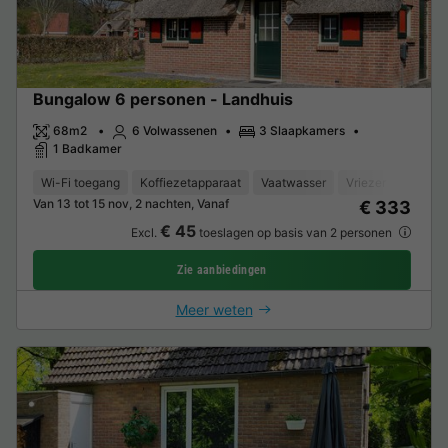
Bungalow 6 personen - Landhuis
68m2
6 Volwassenen
3 Slaapkamers
1 Badkamer
Wi-Fi toegang
Koffiezetapparaat
Vaatwasser
Vriezer
Koelka
Van 13 tot 15 nov, 2 nachten, Vanaf
€ 333
€ 45
Excl.
toeslagen op basis van 2 personen
Zie aanbiedingen
Meer weten