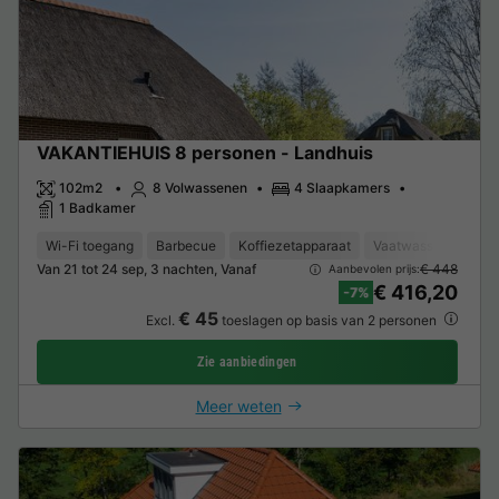
VAKANTIEHUIS 8 personen - Landhuis
102m2
8 Volwassenen
4 Slaapkamers
1 Badkamer
Wi-Fi toegang
Barbecue
Koffiezetapparaat
Vaatwasser
Vrie
Van 21 tot 24 sep, 3 nachten, Vanaf
€ 448
Aanbevolen prijs:
€ 416,20
-7%
€ 45
Excl.
toeslagen op basis van 2 personen
Zie aanbiedingen
Meer weten