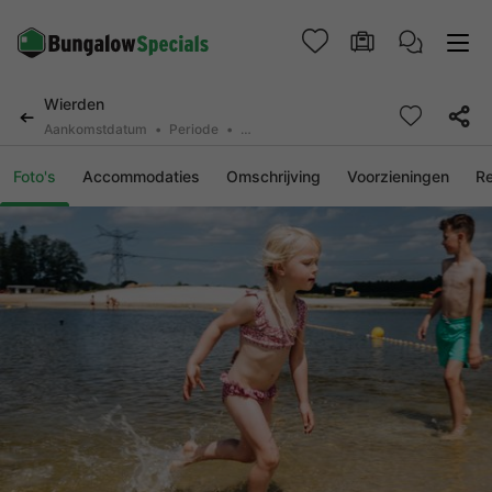
Wierden
Aankomstdatum
Periode
2 deelnemers, 0 huisdier
Foto's
Accommodaties
Omschrijving
Voorzieningen
R