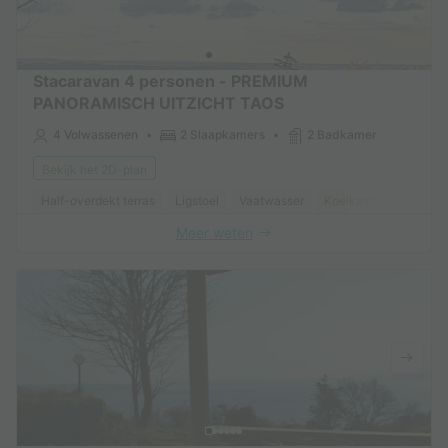
Stacaravan 4 personen - PREMIUM
PANORAMISCH UITZICHT TAOS
4 Volwassenen
2 Slaapkamers
2 Badkamer
Bekijk het 2D-plan
Half-overdekt terras
Ligstoel
Vaatwasser
Koelkast
Tuinmeub
Meer weten