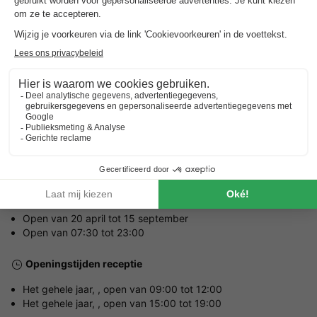
Adres
- 22560 Trebeurden, Frankrijk
ALGEMENE INFORMATIE
Openingstijden en seizoensduur
Open van 20 april tot 15 september
Open van 07:30 tot 23:00
Openingstijden receptie
Het gehele jaar, , open van 09:00 tot 12:00
Het gehele jaar, , open van 15:00 tot 19:00