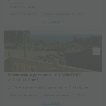
Bekijk het 2D-plan
Half-overdekt terras
Huisdieren toegestaan *
Koelkast
Tuinmeu
Meer weten
Stacaravan 4 personen - GD COMFORT
ZEEZICHT 30m²
4 Volwassenen
2 Slaapkamers
1 Badkamer
Half-overdekt terras
Huisdieren toegestaan *
Koelkast
Tuinmeu
Meer weten