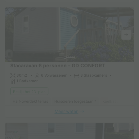
Stacaravan 6 personen - GD CONFORT
30m2
6 Volwassenen
3 Slaapkamers
1 Badkamer
Bekijk het 2D-plan
Half-overdekt terras
Huisdieren toegestaan *
Koelkast
Tuinmeu
Meer weten