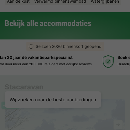
Aan de kust
Verwarmd binnenzwembad
Waterglijbanen
Bekijk alle accommodaties
Seizoen 2026 binnenkort geopend
Boek eenvoudig en zonder stress
Duidelijke prijzen, moeiteloos boeken en veilige betaalomgeving
Stacaravan
Wij zoeken naar de beste aanbiedingen
Nieuw