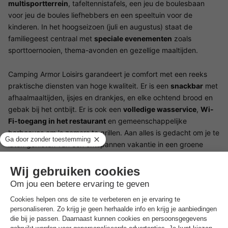
multisportterrein
, tafeltennistafels, een jeu de boulesbaan
voor jeu de boules liefhebbers en een speeltuin voor de
kinderen. In het hoogseizoen (juli en augustus) staat de
familiegeest centraal met
speciale evenementen
zoals
sporttoernooien, thema-avonden en gezellige maaltijden.
Camping Armor Loisirs garandeert je comfort met een reeks
praktische diensten van hoge kwaliteit. Er is een
snackbar
met
afhaalmaaltijden, ijsjes en drankjes, en elke ochtend brood en
gebak bij het ontbijt. Er is ook een
volledige wasservice
,
Wi-
Fi-toegang in het restaurant
en gemeenschappelijke
barbecues om 's zomers te grillen. Aan alles is gedacht om je te
laten genieten van een ontspannen vakantie in een groene
omgeving.