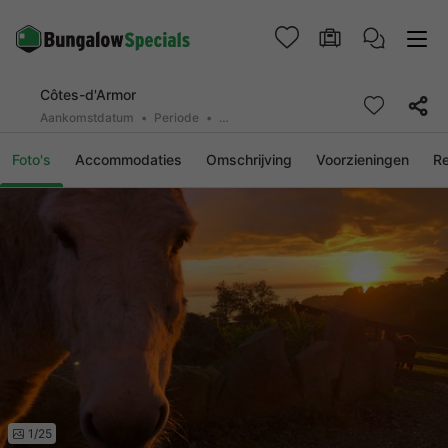
Côtes-d'Armor
Aankomstdatum
Periode
2 deelnemers, 0 huisdier
Foto's
Accommodaties
Omschrijving
Voorzieningen
R
1/25