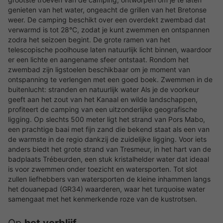
genieten van het water, ongeacht de grillen van het Bretonse
weer. De camping beschikt over een overdekt zwembad dat
verwarmd is tot 28°C, zodat je kunt zwemmen en ontspannen
zodra het seizoen begint. De grote ramen van het
telescopische poolhouse laten natuurlijk licht binnen, waardoor
er een lichte en aangename sfeer ontstaat. Rondom het
zwembad zijn ligstoelen beschikbaar om je moment van
ontspanning te verlengen met een goed boek. Zwemmen in de
buitenlucht: stranden en natuurlijk water Als je de voorkeur
geeft aan het zout van het Kanaal en wilde landschappen,
profiteert de camping van een uitzonderlijke geografische
ligging. Op slechts 500 meter ligt het strand van Pors Mabo,
een prachtige baai met fijn zand die bekend staat als een van
de warmste in de regio dankzij de zuidelijke ligging. Voor iets
anders biedt het grote strand van Tresmeur, in het hart van de
badplaats Trébeurden, een stuk kristalhelder water dat ideaal
is voor zwemmen onder toezicht en watersporten. Tot slot
zullen liefhebbers van watersporten de kleine inhammen langs
het douanepad (GR34) waarderen, waar het turquoise water
samengaat met het kenmerkende roze van de kustrotsen.