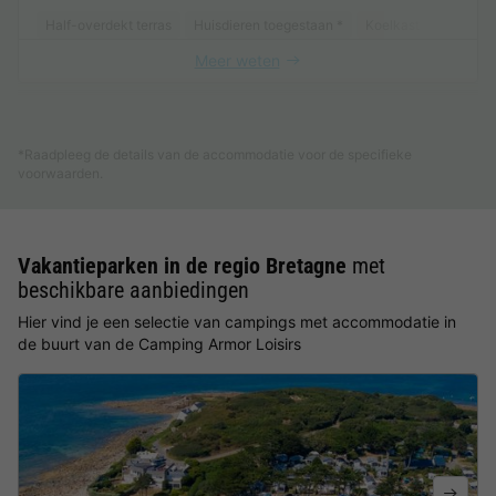
Half-overdekt terras
Huisdieren toegestaan *
Koelkast
Tuinmeu
Meer weten
Zie andere accommodaties (1)
*Raadpleeg de details van de accommodatie voor de specifieke
voorwaarden.
Vakantieparken in de regio Bretagne
met
beschikbare aanbiedingen
Hier vind je een selectie van campings met accommodatie in
de buurt van de Camping Armor Loisirs