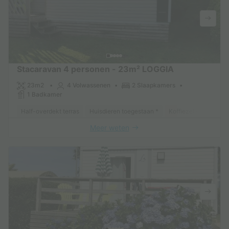
Stacaravan 4 personen - 23m² LOGGIA
23m2
4 Volwassenen
2 Slaapkamers
1 Badkamer
Half-overdekt terras
Huisdieren toegestaan *
Koffiezetapparaat
Meer weten