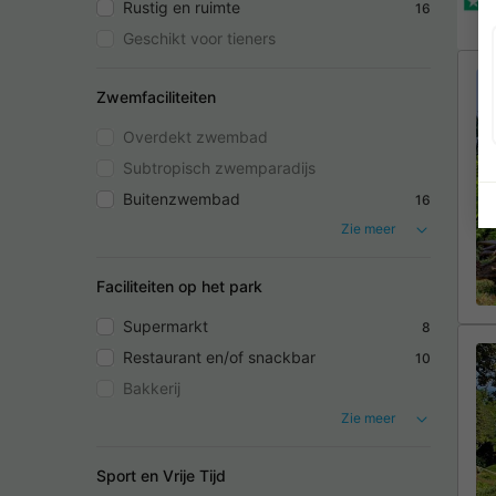
Rustig en ruimte
16
Geschikt voor tieners
Zwemfaciliteiten
Overdekt zwembad
Subtropisch zwemparadijs
Buitenzwembad
16
Zie meer
Faciliteiten op het park
Supermarkt
8
Restaurant en/of snackbar
10
Bakkerij
Zie meer
Sport en Vrije Tijd