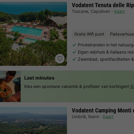
Vodatent Tenuta delle Rip
Toscane
,
Capoliveri
Kaart
Gratis Wifi punt
Fietsverhuu
Privéstranden in het natuur
Eigen wijnhuis & Italiaans re
Zwembad, sportfaciliteiten 
Last minutes
Kies een spontane vakantie & profiteer van kortingen!
O
Vodatent Camping Monti 
Umbrië
,
Narni
Kaart