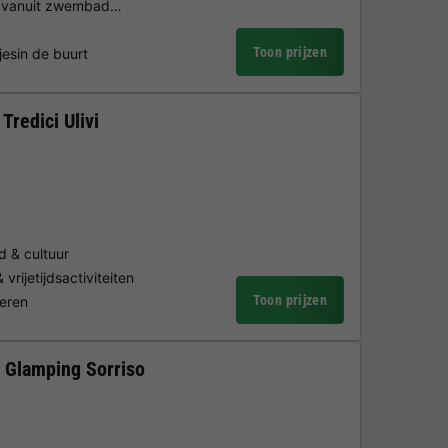
ls vanuit zwembad…
Toon prijzen
jesin de buurt
redici Ulivi
nd & cultuur
rijetijdsactiviteiten
Toon prijzen
deren
 Glamping Sorriso