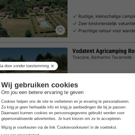
Rustige, kleinschalige camp
Zeer kindvriendelijk vakanti
Prachtige natuur voor wandel
Vodatent Agricamping Ro
Toscane
,
Barberino Tavarnelle
Gratis Wifi punt
Verwarmd b
Kleine, rustige camping
Buitenzwembad
In het centrum van Toscane
Trustpilot beoordelingen
Al 10.064+ reizigers gingen je voor! —
„Al vakantie bij 