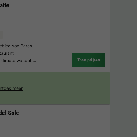
alte
r
gebied van Parco…
staurant
Toon prijzen
& directe wandel-…
ntdek meer
del Sole