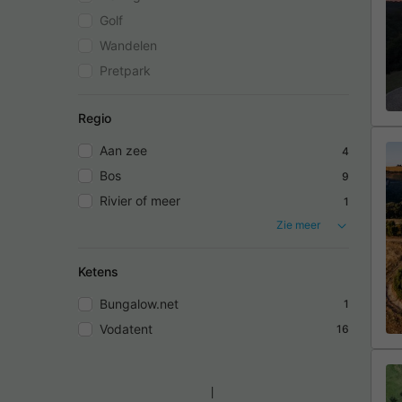
Golf
Wandelen
Pretpark
Regio
Aan zee
4
Bos
9
Rivier of meer
1
Zie meer
Ketens
Bungalow.net
1
Vodatent
16