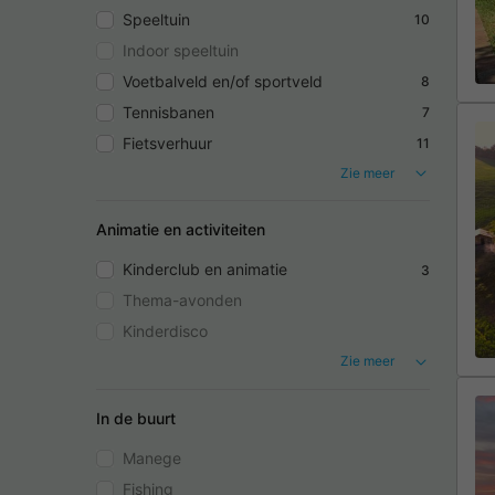
Speeltuin
10
Indoor speeltuin
Voetbalveld en/of sportveld
8
Tennisbanen
7
Fietsverhuur
11
Zie meer
Animatie en activiteiten
Kinderclub en animatie
3
Thema-avonden
Kinderdisco
Zie meer
In de buurt
Manege
Fishing