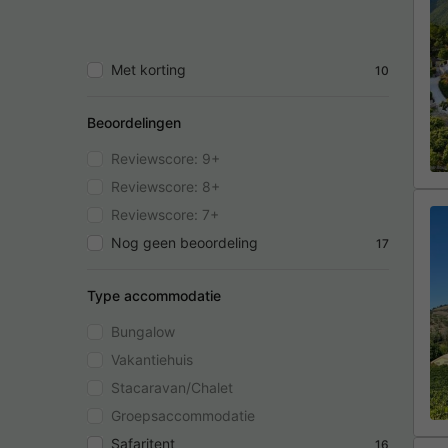
Met korting
10
Beoordelingen
Reviewscore: 9+
Reviewscore: 8+
Reviewscore: 7+
Nog geen beoordeling
17
Type accommodatie
Bungalow
Vakantiehuis
Stacaravan/Chalet
Groepsaccommodatie
Safaritent
16