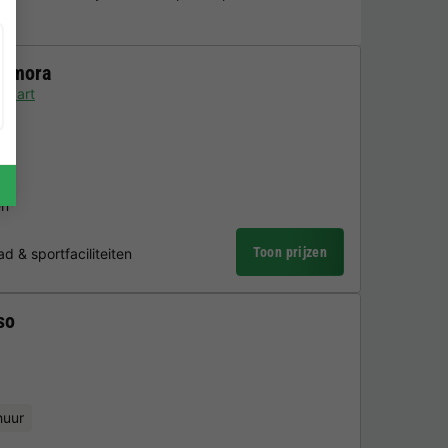
'Amora
Kaart
en
Toon prijzen
& sportfaciliteiten
so
huur