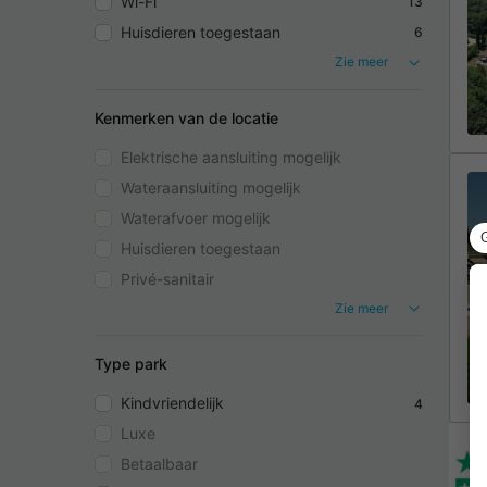
Wi-Fi
13
Huisdieren toegestaan
6
Zie meer
Kenmerken van de locatie
Elektrische aansluiting mogelijk
Wateraansluiting mogelijk
Waterafvoer mogelijk
Huisdieren toegestaan
Privé-sanitair
Zie meer
Type park
Kindvriendelijk
4
Luxe
Betaalbaar