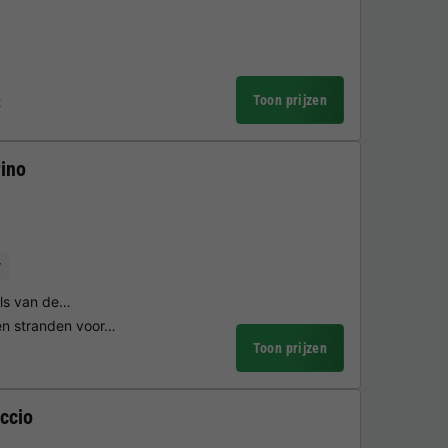
Toon prijzen
t
ino
r
els van de…
en stranden voor…
Toon prijzen
ccio