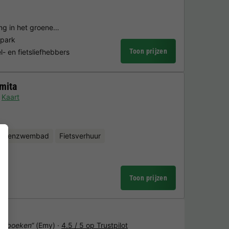
ing in het groene…
epark
Toon prijzen
- en fietsliefhebbers
mita
Kaart
uitenzwembad
Fietsverhuur
Toon prijzen
het boeken“
(Emy) ·
4.5 / 5 op Trustpilot