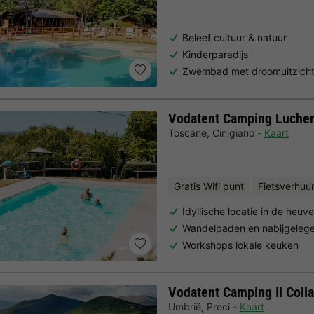
Beleef cultuur & natuur
Kinderparadijs
Zwembad met droomuitzich
Vodatent Camping Lucher
Toscane
,
Cinigiano
Kaart
Gratis Wifi punt
Fietsverhuu
Idyllische locatie in de heuv
Wandelpaden en nabijgeleg
Workshops lokale keuken
Vodatent Camping Il Colla
Umbrië
,
Preci
Kaart