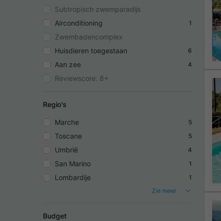
Subtropisch zwemparadijs
Airconditioning
1
Zwembadencomplex
Huisdieren toegestaan
6
Aan zee
4
Reviewscore: 8+
Regio's
Marche
5
Toscane
5
Umbrië
4
San Marino
1
Lombardije
1
Zie meer
Budget