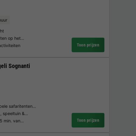
huur
ht
eiten op het…
Toon prijzen
ctiviteiten
eli Sognanti
abele safaritenten…
, speeltuin &…
Toon prijzen
15 min. van…