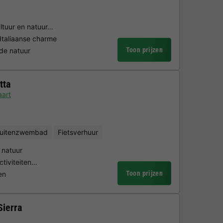
ultuur en natuur…
Italiaanse charme
Toon prijzen
 de natuur
tta
aart
uitenzwembad
Fietsverhuur
 natuur
ctiviteiten…
Toon prijzen
en
Sierra