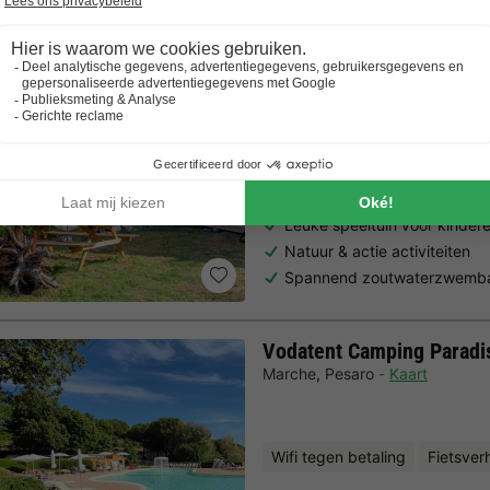
Vodatent Camping Pian D
Toscane
,
Coreglia Antelminelli
Fietsverhuur
Leuke speeltuin voor kinder
Natuur & actie activiteiten
Spannend zoutwaterzwembad 
Vodatent Camping Paradi
Marche
,
Pesaro
Kaart
Wifi tegen betaling
Fietsver