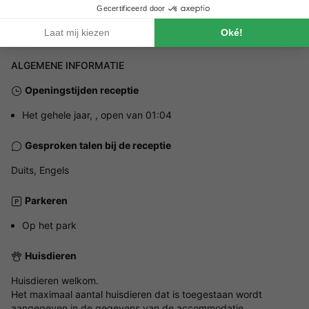
Heiltzerstee 1 - 8820 Holtz, Luxemburg
ALGEMENE INFORMATIE
Openingstijden receptie
Het gehele jaar, , open van 01:04
Gesproken talen bij de receptie
Duits, Engels
Parkeren
Op het park
Huisdieren
Huisdieren welkom.
Het maximaal aantal huisdieren dat is toegestaan wordt
aangegeven in de gegevens van de accommodatie.