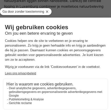
natuurparken liggen binnen handbereik. Dankzij de centrale
ligging in Luxemburg combineer je moeiteloos natuurbeleving
met culturele uitstapjes.
Camping Heiltzerstee is daarmee een uitstekend vakantiepark
voor wie houdt van rust, natuur en een persoonlijke sfeer, met
genoeg mogelijkheden voor kinderen om te spelen en voor
volwassenen om comfortabel te genieten.
Adres